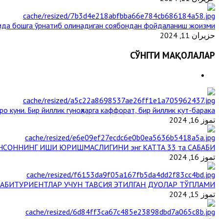
мда бошга ўрнатиб олинадиган соябондан фойдаланиш жоизми ?
حزيران 11, 2024
СЎНГГИ МАҚОЛАЛАР
о куни. Бир йиллик гуноҳларга каффорат, бир йиллик қут-барака
تموز 16, 2024
НСОННИНГ ИШИ ЮРИШМАСЛИГИНИ энг КАТТА 33 та САБАБИ
تموز 16, 2024
АБИТУРИЕНТЛАР УЧУН ТАВСИЯ ЭТИЛГАН ДУОЛАР ТЎПЛАМИ
تموز 15, 2024