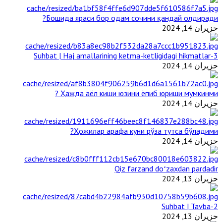
Бошида яраси бор одам сочини қандай олдиради?
حزيران 14, 2024
3-Suhbat | Haj amallarining ketma-ketligidagi hikmatlar
حزيران 14, 2024
Ҳажда аёл киши юзини ёпиб юриши мумкинми ?
حزيران 14, 2024
Ҳожилар арафа куни рўза тутса бўладими?
حزيران 14, 2024
Qiz farzand doʻzaxdan pardadir
حزيران 13, 2024
2-Suhbat | Tavba
حزيران 13, 2024