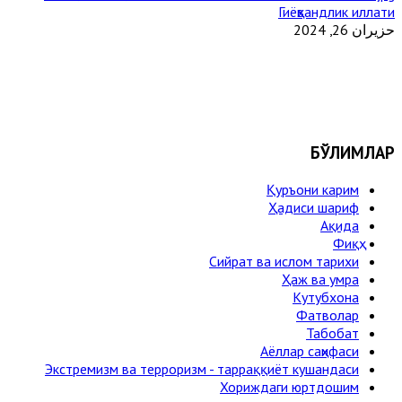
Гиёҳвандлик иллати
حزيران 26, 2024
БЎЛИМЛАР
Қуръони карим
Ҳадиси шариф
Ақида
Фиқҳ
Сийрат ва ислом тарихи
Ҳаж ва умра
Кутубхона
Фатволар
Табобат
Аёллар саҳифаси
Экстремизм ва терроризм - тарраққиёт кушандаси
Хориждаги юртдошим