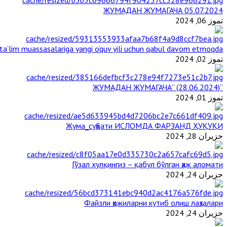
ЖУМАДАН ЖУМАГАЧА 05.07.2024
تموز 06, 2024
a’lim muassasalariga yangi o‘quv yili uchun qabul davom etmoqda
تموز 02, 2024
“ЖУМАДАН ЖУМАГАЧА” (28.06.2024)
تموز 01, 2024
Жума_суҳбати ИСЛОМДА ФАРЗАНД ҲУҚУҚИ
حزيران 28, 2024
Гўзал хулқингиз – қабул бўлган ҳаж аломати
حزيران 24, 2024
Файзли ҳожиларни кутиб олиш лаҳзалари
حزيران 24, 2024