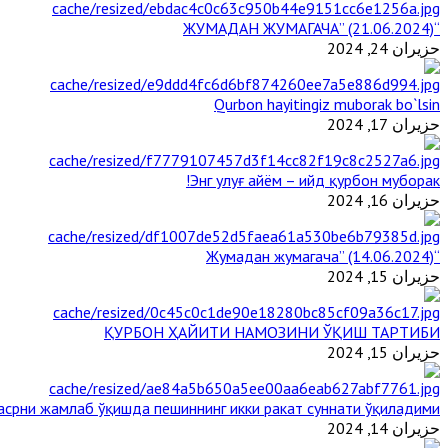
“ЖУМАДАН ЖУМАГАЧА” (21.06.2024)
حزيران 24, 2024
Qurbon hayitingiz muborak bo`lsin
حزيران 17, 2024
Энг улуғ айём – ийд қурбон муборак!
حزيران 16, 2024
“Жумадан жумагача” (14.06.2024)
حزيران 15, 2024
ҚУРБОН ҲАЙИТИ НАМОЗИНИ ЎҚИШ ТАРТИБИ
حزيران 15, 2024
срни жамлаб ўқишда пешиннинг икки ракат суннати ўқиладими?
حزيران 14, 2024