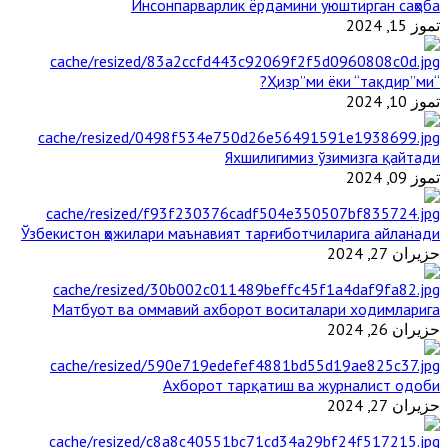
Инсонпарварлик ёрдамини уюштирган саҳоба
تموز 15, 2024
“Ҳизр”ми ёки “тақдир”ми?
تموز 10, 2024
Яхшилигимиз ўзимизга қайтади
تموز 09, 2024
Ўзбекистон ҳожилари маънавият тарғиботчиларига айланади
حزيران 27, 2024
Матбуот ва оммавий ахборот воситалари ходимларига
حزيران 26, 2024
Ахборот тарқатиш ва журналист одоби
حزيران 27, 2024