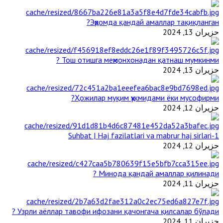
Эҳромда қандай амаллар тақиқланган?
حزيران 13, 2024
Тош отишга меҳмонхонадан қатнаш мумкинми ?
حزيران 13, 2024
Ҳожилар муқим ҳукмидами ёки мусофирми?
حزيران 12, 2024
1-Suhbat | Haj fazilatlari va mabrur haj sirlari
حزيران 12, 2024
Минода қандай амаллар қилинади ?
حزيران 11, 2024
Узрли аёллар тавофи ифозани қачонгача қилсалар бўлади ?
حزيران 11, 2024