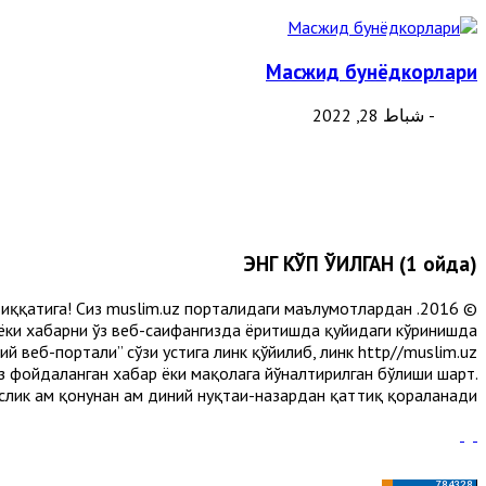
Масжид бунёдкорлари
- شباط 28, 2022
ЭНГ КЎП ЎҚИЛГАН (1 ойда)
и диққатига! Сиз muslim.uz порталидаги маълумотлардан
 ёки хабарни ўз веб-саҳифангизда ёритишда қуйидаги кўринишда
 веб-портали” сўзи устига линк қўйилиб, линк http//muslim.uz
сиз фойдаланган хабар ёки мақолага йўналтирилган бўлиши шарт.
лик ҳам қонунан ҳам диний нуқтаи-назардан қаттиқ қораланади.