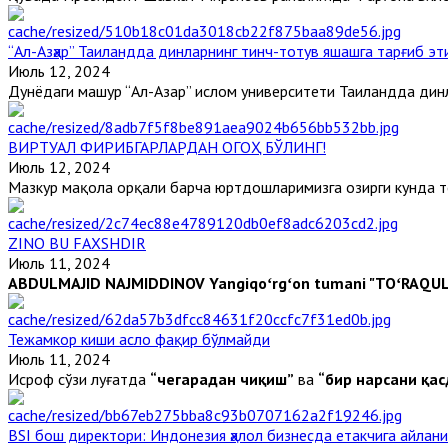
“Ал-Азҳар” Таиландда динларнинг тинч-тотув яшашга тарғиб э
Июль 12, 2024
Дунёдаги машҳур “Ал-Азҳар” ислом университети Таиландда динл
ВИРТУАЛ ФИРИБГАРЛАРДАН ОГОҲ БЎЛИНГ!
Июль 12, 2024
Мазкур мақола орқали барча юртдошларимизга ҳозирги кунда тез
ZINO BU FAXSHDIR
Июль 11, 2024
ABDULMAJID NAJMIDDINOV
Yangiqoʻrgʻon tumani "TOʻRAQUL H
Тежамкор киши асло фақир бўлмайди
Июль 11, 2024
Исроф сўзи луғатда
“чегарадан чиқиш”
ва
“бир нарсани қа
BSI бош директори: Индонезия ҳалол бизнесда етакчига айлани