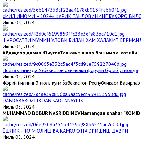
«ЙИЛ ИМОМИ – 2024» КЎРИК ТАНЛОВИНИНГ БУХОРО ВИЛ
Июль 04, 2024
ФАРОСАТЛИ МЎМИН УЛОВИ БИЛАН ҲАМ ХАЛАҚИТ БЕРМАЙ
Июль 03, 2024
Абдуқаҳҳор домла Юнусов
Тошкент шаҳар бош имом-хатиби
Пойтахтимизда Ўзбекистон олимлари форуми бўлиб ўтмоқда
Июль 03, 2024
Жорий йилнинг 3 июль куни Ўзбекистон Республикаси Вазирлар М
DABDABABOZLIKDAN SAQLANAYLIK!
Июль 03, 2024
MUHAMMAD BOBUR NASRIDDINOV
Namangan shahar "XOMID
ЁШЛИК – ИЛМ ОЛИШ ВА КАМОЛОТГА ЭРИШИШ ДАВРИ
Июль 02, 2024