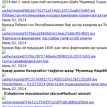
2024 йил 1 июль куни пойтахтимиздаги Шайх Муҳаммад Содиқ М
Ўзбекистон мусулмонлари идораси вакиллари хориждаги вата
Июль 02, 2024
Яқинда Ўзбекистон Республикасининг бир қатор вазирлик ва Ўзб
Фарғонада ҳожиларнинг дастлабки гуруҳи кутиб олинди
Июль 02, 2024
Бундан бир ой муқаддам 1600 дан зиёд фарғоналик юртдошла
Сохта салафийларга раддия
Июль 02, 2024
Анвар домла Назаров
Каттақўрғон шаҳар "Муҳаммад Нақиббе
MuslimNews — 01.07.2024 Diniy ta’lim muassasalariga yangi o‘qu
Июль 02, 2024
O‘zbekiston musulmonlari idorasi
Matbuot xizmati
Динда ғулув кетиш ҳалокатдир