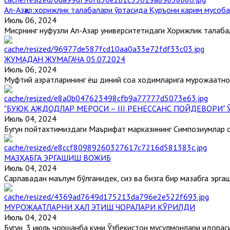
Aл-Aзҳар:хорижлик талабалари ўртасида Қуръони карим мусоб
Июль 06, 2024
Мисрнинг нуфузли Aл-Aзҳар университетидаги Хорижлик талабал
ЖУМАДАН ЖУМАГАЧА 05.07.2024
Июль 06, 2024
Муфтий ҳазратларининг ёш диний соҳа ходимларига мурожаатном
"БУЮК АЖДОДЛАР МЕРОСИ – III РЕНЕССАНС ПОЙДЕВОРИ
Июль 04, 2024
Бугун пойтахтимиздаги Маърифат марказининг Симпозиумлар са
МАЗҲАБГА ЭРГАШИШ ВОЖИБ
Июль 04, 2024
Сарлавҳадан маълум бўлганидек, сиз ва бизга бир мазҳабга эргаш
МУРОЖААТЛАРНИ ҲАЛ ЭТИШ ЧОРАЛАРИ КЎРИЛДИ
Июль 04, 2024
Бугун, 3 июль чоршанба куни Ўзбекистон мусулмонлари идораси