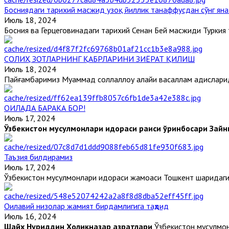
Босниядаги тарихий масжид узоқ йиллик танаффусдан сўнг ян
Июль 18, 2024
Босния ва Герцеговинадаги тарихий Сенан Бей масжиди Туркия 
СОЛИҲ ЗОТЛАРНИНГ ҚАБРЛАРИНИ ЗИЁРАТ ҚИЛИШ
Июль 18, 2024
Пайғамбаримиз Муҳаммад соллаллоҳу алайҳи васаллам ҳадисларид
ОИЛАДА БАРАКА БОР!
Июль 17, 2024
Ўзбекистон мусулмонлари идораси раиси ўринбосари
Зайн
Таъзия билдирамиз
Июль 17, 2024
Ўзбекистон мусулмонлари идораси жамоаси Тошкент шаҳридаги 
Оилавий низолар жамият бирдамлигига таҳдид
Июль 16, 2024
Шайх Нуриддин Холиқназар ҳазратлари
Ўзбекистон мусулмонл