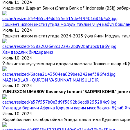
Июль 11, 2024
Индонезия Шариат Банки (Sharia Bank of Indonesia (BSI)) раҳбари
Тошкент ислом институтида модуль таълим учун қабул бошла
Июль 11, 2024
Тошкент ислом институтида 2024-2025 ўқув йили Модуль таъли
Ҳамдардлик билдирамиз
Июль 10, 2024
Ўзбекистон мусулмонлари идораси жамоаси Тошкент шаҳар «Кўк
MAZHABLAR - QUR'ON VA SUNNAT MAHSULIDIR
Июль 10, 2024
YUNUSXON UMAROV
Kosonsoy tumani "SADPIRI KOMIL" jome m
Угандада биринчи Aфрика Қуръони карим мусобақаси бўлиб ўт
Июль 10, 2024
Жорий йилнинг октябрь ойида Уганда давлатида Қуръони карим