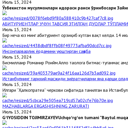
Июль 15, 2024
Ўзбекистон мусулмонлари идораси раиси ўринбосари
Зайн
АБИТУРИЕНТЛАР УЧУН ТАВСИЯ ЭТИЛГАН ДУОЛАР ТЎПЛАМИ
Июль 15, 2024
Бир неча юз минг абитуриент орзиқиб кутган вақт келди. 14 июл
Инсонпарварлик ёрдамини уюштирган саҳоба
Июль 15, 2024
Бисмиллаҳир Роҳманир Роҳийм.Аллоҳ таолога битмас-туганмас ҳамду
Истанбулнинг тарихий масжиди зиёратчиларни яна қарши ола
Июль 15, 2024
Илгари “Ҳалкопратеа” черкови сифатида танилган ва Истанбул ф
MAZHABLARGA ERGASHISHNING ZARURATI
Июль 15, 2024
GʻIYOSIDDIN TOJIMIRZAYEV
Uchqoʻrgʻon tumani "Baytul muqad