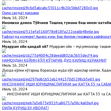
Оила саодат маскани
Июль 16, 2024
Иномжон домла Тўйчиев
Тошлоқ тумани бош имом-хатиб
Ғафлатда қолманг! Ашуро куни. Бир йиллик гуноҳларга каффорат
Июль 16, 2024
Муҳаррам ойи қандай ой?
Муҳаррам ойи – мусулмонлар тақвими
НАМОЗДАН КЕЙИН ҚЎЛ КЎТАРИБ ДУО ҚИЛИШ КЕРАКМИ?
Июль 16, 2024
Дуода қўлни кўтариш борасида жуда кўп ҳадислар келган. Ҳадис
ИНСОННИНГ ИШИ ЮРИШМАСЛИГИНИ энг КАТТА 33 та САБА
Июль 16, 2024
ИНСОННИНГ ИШИ ЮРИШМАСЛИГИНИ энг КАТТА 33 та САБАБ
ОИЛА ҚУРИШ БУ ИБОДАТ!