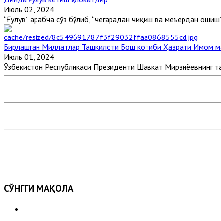
Июль 02, 2024
“Ғулув” арабча сўз бўлиб, “чегарадан чиқиш ва меъёрдан ошиш” 
Бирлашган Миллатлар Ташкилоти Бош котиби Ҳазрати Имом 
Июль 01, 2024
Ўзбекистон Республикаси Президенти Шавкат Мирзиёевнинг так
СЎНГГИ МАҚОЛА