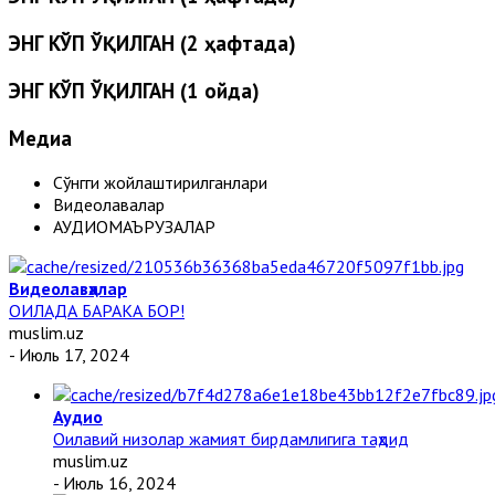
ЭНГ КЎП ЎҚИЛГАН (2 ҳафтада)
ЭНГ КЎП ЎҚИЛГАН (1 ойда)
Медиа
Сўнгги жойлаштирилганлари
Видеолавҳалар
АУДИОМАЪРУЗАЛАР
Видеолавҳалар
ОИЛАДА БАРАКА БОР!
muslim.uz
- Июль 17, 2024
Аудио
Оилавий низолар жамият бирдамлигига таҳдид
muslim.uz
- Июль 16, 2024