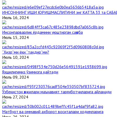
ИНСОННИНГ ИШИ ЮРИШМАСЛИГИНИ энг КАТТА 33 та САБА
Июль 16, 2024
Инсонпарварлик ёрдамини уюштирган саҳоба
Июль 15, 2024
“Ҳизр”ми ёки “тақдир”ми?
Июль 10, 2024
Яхшилигимиз ўзимизга қайтади
Июль 09, 2024
Ўзбекистон ҳожилари маънавият тарғиботчиларига айланади
Июнь 27, 2024
Матбуот ва оммавий ахборот воситалари ходимларига
Июнь 26, 2024