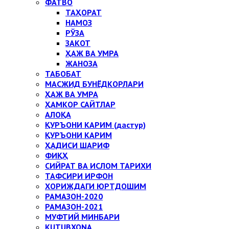
ФАТВО
ТАҲОРАТ
НАМОЗ
РЎЗА
ЗАКОТ
ҲАЖ ВА УМРА
ЖАНОЗА
ТАБОБАТ
МАСЖИД БУНЁДКОРЛАРИ
ҲАЖ ВА УМРА
ҲАМКОР САЙТЛАР
АЛОҚА
ҚУРЪОНИ КАРИМ (дастур)
ҚУРЪОНИ КАРИМ
ҲАДИСИ ШАРИФ
ФИҚҲ
СИЙРАТ ВА ИСЛОМ ТАРИХИ
ТАФСИРИ ИРФОН
ХОРИЖДАГИ ЮРТДОШИМ
РАМАЗОН-2020
РАМАЗОН-2021
МУФТИЙ МИНБАРИ
KUTUBXONA