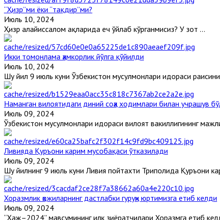
“Ҳизр”ми ёки “тақдир”ми?
Июль 10, 2024
Ҳизр алайҳиссалом ҳақларида ҳеч ўйлаб кўрганмисиз? У зот ...
Икки томонлама ҳамкорлик йўлга қўйилди
Июль 10, 2024
Шу йил 9 июль куни Ўзбекистон мусулмонлари идораси раисинин
Наманган вилоятидаги диний соҳа ходимлари билан учрашув бў
Июль 09, 2024
Ўзбекистон мусулмонлари идораси вилоят вакиллигининг мажлис
Ливияда Қуръони карим мусобақаси ўтказилади
Июль 09, 2024
Шу йилнинг 9 июль куни Ливия пойтахти Триполида Қуръони кар
Хоразмлик ҳожиларнинг дастлабки гуруҳи юртимизга етиб келди
Июль 09, 2024
“Ҳаж–2024” мавсумининг илк зиёратчилари Хоразмга етиб келди