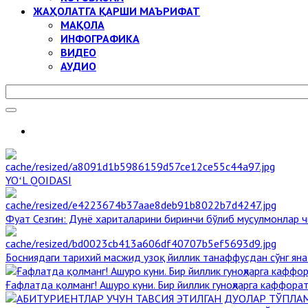
ЖАҲОЛАТГА ҚАРШИ МАЪРИФАТ
МАҚОЛА
ИНФОГРАФИКА
ВИДЕО
АУДИО
YOʻL QOIDASI
Фуат Сезгин: Дунё хариталарини биринчи бўлиб мусулмонлар ч
Босниядаги тарихий масжид узоқ йиллик танаффусдан сўнг ян
Ғафлатда қолманг! Ашуро куни. Бир йиллик гуноҳларга каффорат