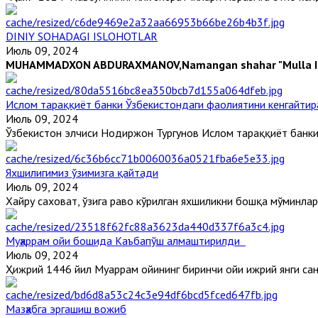
DINIY SOHADAGI ISLOHOTLAR
Июль 09, 2024
MUHAMMADXON ABDURAXMANOV,
Namangan shahar "Mulla Ism
Ислом тараққиёт банки Ўзбекистондаги фаолиятини кенгайти
Июль 09, 2024
Ўзбекистон элчиси Нодиржон Тургунов Ислом тараққиёт банкини
Яхшилигимиз ўзимизга қайтади
Июль 09, 2024
Хайру саховат, ўзига раво кўрилган яхшиликни бошқа мўминларга
Муҳаррам ойи бошида Каъбапўш алмаштирилди
Июль 09, 2024
Ҳижрий 1446 йил Муҳаррам ойининг биринчи ойи ҳижрий янги сана
Мазҳабга эргашиш вожиб