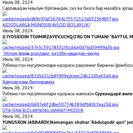
Июль 08, 2024
Сарлавҳадан маълум бўлганидек, сиз ва бизга бир мазҳабга эргаш
AJDODLARGA MUNOSIB AVLOD BO'LAYLIK!
Июль 08, 2024
G'IYOSIDDIN TOJIMIRZAYEV,
UCHQO'RG'ON TUMANI "BAYTUL MU
“Ислом фиқҳи асослари” китоби нашрдан чиқди
Июль 06, 2024
Ўзбекистон мусулмонлари идораси раисининг биринчи ўринбос
Ҳамдардлик билдирамиз
Июль 06, 2024
Ўзбекистон мусулмонлари идораси жамоаси
Сурхондарё вилоя
OTA-ONA BIZLARNING JANNATIMIZDIR
Июль 06, 2024
YUNUSXON JABBAROV,
Namangan shahar "Abdulqodir qori" jome