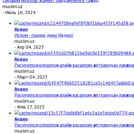
Оилавий низолар жамият бирдамлигига таҳдид
muslim.uz
- Июль 16, 2024
Аудио
Ислом - поклик дини (Аудио)
muslim.uz
- Апр 04, 2023
Аудио
Расулуллоҳ соллаллоҳу алайҳи васаллам ҳаётларидан лавҳала
muslim.uz
- Март 04, 2023
Аудио
Расулуллоҳ соллаллоҳу алайҳи васаллам ҳаётларидан лавҳал
muslim.uz
- Фев 27, 2023
Аудио
Расулуллоҳ соллаллоҳу алайҳи васаллам ҳаётларидан лавҳала
muslim.uz