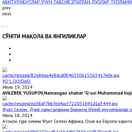
АБИТУРИЕНТЛАР УЧУН ТАВСИЯ ЭТИЛГАН ДУОЛАР ТЎПЛАМИ
prev
next
СЎНГГИ МАҚОЛА ВА ЯНГИЛИКЛАР
YOʻL QOIDASI
Июль 19, 2024
AVAZBEK YUSUPOV,
Namangan shahar "Gʻozi Muhammad hoji" 
Фуат Сезгин: Дунё хариталарини биринчи бўлиб мусулмонлар ч
Июль 18, 2024
Aтоқли турк олими Фуат Сезгин Aфрика, Осиё ва Европа харитал