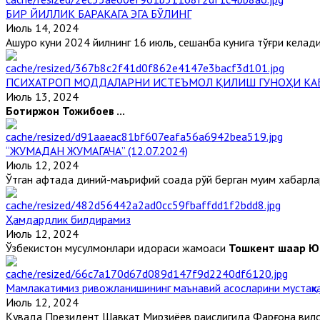
БИР ЙИЛЛИК БАРАКАГА ЭГА БЎЛИНГ
Июль 14, 2024
Ашуро куни 2024 йилнинг 16 июль, сешанба кунига тўғри келад
ПСИХАТРОП МОДДАЛАРНИ ИСТЕЪМОЛ ҚИЛИШ ГУНОҲИ КАБ
Июль 13, 2024
Ботиржон Тожибоев
...
“ЖУМАДАН ЖУМАГАЧА” (12.07.2024)
Июль 12, 2024
Ўтган ҳафтада диний-маърифий соҳада рўй берган муҳим хабарлар
Ҳамдардлик билдирамиз
Июль 12, 2024
Ўзбекистон мусулмонлари идораси жамоаси
Тошкент шаҳар Юн
Мамлакатимиз ривожланишининг маънавий асосларини мустаҳка
Июль 12, 2024
Қувада Президент Шавкат Мирзиёев раислигида Фарғона вилоя