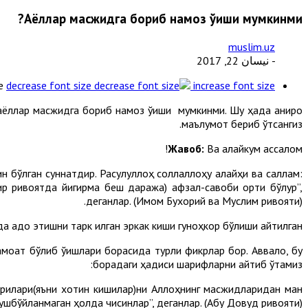
Аёллар масжидга бориб намоз ўқиши мумкинми?
muslim.uz
- نيسان 22, 2017
e
decrease font size
increase font size
ллар масжидга бориб намоз ўқиши мумкинми. Шу ҳақда аниқроқ
маълумот бериб ўтсангиз.
Жавоб:
Ва алайкум ассалом!
н бўлган суннатдир. Расулуллоҳ соллаллоҳу алайҳи ва саллам:
ир ривоятда йигирма беш даража) афзал-савоби ортиқ бўлур”,
деганлар. (Имом Бухорий ва Муслим ривояти).
адо этишни тарк қилган эркак киши гуноҳкор бўлиши айтилган.
амоат бўлиб ўқишлари борасида турли фикрлар бор. Аввало, бу
борадаги ҳадиси шарифларни айтиб ўтамиз:
чўрилари(яъни хотин кишилар)ни Аллоҳнинг масжидларидан ман
хушбўйланмаган ҳолда чиқсинлар”, деганлар. (Абу Довуд ривояти).