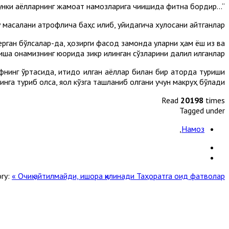
“...Аёлларга намозни жамоат билан адо қилиш вожиб бўлмайди... Чунки аёлларнинг жамоат намозларига чиқишида фитна бордир”.
масалани атрофлича баҳс қилиб, қуйидагича хулосани айтганлар:
рган бўлсалар-да, ҳозирги фасод замонда уларни ҳам ёш қиз ва
а онамизнинг юқорида зикр қилинган сўзларини далил қилганлар.
нинг ўртасида, иқтидо қилган аёллар билан бир қаторда туриши
инга туриб олса, яққол кўзга ташланиб қолгани учун макруҳ бўлади
Read
20198
times
Tagged under
,
Намоз
ry:
« Очиқ айтилмайди, ишора қилинади
Таҳоратга оид фатволар »