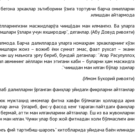
 бегона эркаклар эътиборини ўзига тортувчи барча омилларни
қилишдан қайтармоқда.
ларингизни масжидлар(га чиқиш)дан ман қилмангиз. Ва уларга
ишлари ўзлари учун яхшироқдир”, деганлар. (Абу Довуд ривояти).
лмоқда. Барча далилларда уларга номаҳрам эркакларнинг кўзи
ишлари жоиз – вожиб ёки суннат эмас, фақат рухсат – экани
нан шу маънога урғу бериб, бундай деганлар: “Агар Расулуллоҳ
ил қавмининг аёллари ман этигани каби – буларни ҳам масжидга
чиқишдан ман қилган бўлар эдилар”.
(Имом Бухорий ривояти).
плаб далилларни ўрганган фақиҳлар қуйидаги фикрларни айтганлар:
юк мужтаҳид имомлар фитна хавфи бўлмаган ҳолларда қария
р анча ўзгариб, фисқ-у фасод кенг тарқаган пайтдаги фақиҳлар
ермай, қаттиқ ман қилганларини айтганлар. Ёш қиз ва жувонларни
 ман қилган. Чунки улар бор жой фитнадан холи бўлмаслиги аниқ.
ъ фий тартибиш-шароеъ” китобларида қуйидача баён қилинади: