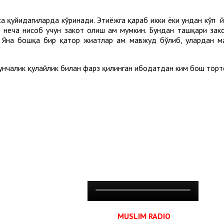
са қуйидагиларда кўринади. Эҳтиёжга қараб икки ёки ундан кўп
 неча нисоб учун закот олиш ҳам мумкин. Бундан ташқари зак
Яна бошқа бир қатор жиҳатлар ҳам мавжуд бўлиб, улардан ма
нчалик қулайлик билан фарз қилинган ибодатдан ким бош тортс
MUSLIM RADIO