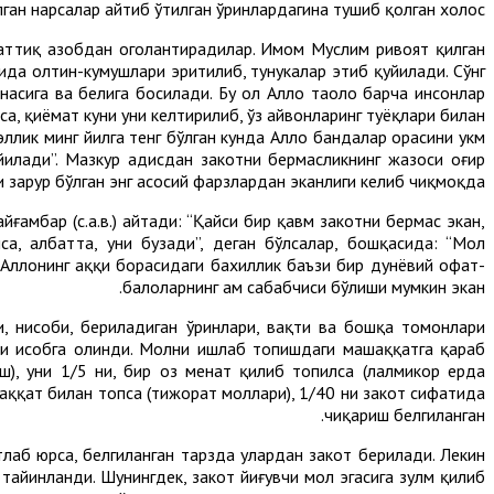
лган нарсалар айтиб ўтилган ўринлардагина тушиб қолган холос.
и қаттиқ азобдан огоҳлантирадилар. Имом Муслим ривоят қилган
унида олтин-кумушлари эритилиб, тунукалар этиб қуйилади. Сўнг
насига ва белига босилади. Бу ҳол Аллоҳ таоло барча инсонлар
са, қиёмат куни уни келтирилиб, ўз ҳайвонларинг туёқлари билан
ллик минг йилга тенг бўлган кунда Аллоҳ бандалар орасини ҳукм
йилади”. Мазкур ҳадисдан закотни бермасликнинг жазоси оғир
 зарур бўлган энг асосий фарзлардан эканлиги келиб чиқмоқда.
ғамбар (с.а.в.) айтади: “Қайси бир қавм закотни бермас экан,
шса, албатта, уни бузади”, деган бўлсалар, бошқасида: “Мол
Аллоҳнинг ҳаққи борасидаги бахиллик баъзи бир дунёвий офат-
балоларнинг ҳам сабабчиси бўлиши мумкин экан.
и, нисоби, бериладиган ўринлари, вақти ва бошқа томонлари
ари ҳисобга олинди. Молни ишлаб топишдаги машаққатга қараб
), уни 1/5 ни, бир оз меҳнат қилиб топилса (лалмикор ерда
ашаққат билан топса (тижорат моллари), 1/40 ни закот сифатида
чиқариш белгиланган.
тлаб юрса, белгиланган тарзда улардан закот берилади. Лекин
 тайинланди. Шунингдек, закот йиғувчи мол эгасига зулм қилиб