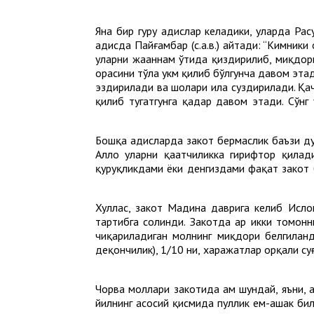
Яна бир гуруҳ ҳадислар келадики, уларда Р
ҳадисда Пайғамбар (с.а.в.) айтади: “Кимник
уларни жаҳаннам ўтида қиздирилиб, миқдори
орасини тўла ҳукм қилиб бўлгунча давом этад
эздирилади ва шоҳлари ила суздирилади. Қач
қилиб тугатгунга қадар давом этади. Сўнг
Бошқа ҳадисларда закот бермаслик баъзи ду
Аллоҳ уларни қаҳатчиликка гирифтор қилад
қуруқликдами ёки денгиздами фақат закот б
Хуллас, закот Мадина даврига келиб Ислом
тартибга солинди. Закотда ҳар икки томонн
чиқариладиган молнинг миқдори белгиланди
деҳқончилик), 1/10 ни, харажатлар орқали су
Чорва моллари закотида ҳам шундай, яъни, 
йилнинг асосий қисмида пуллик ем-ҳашак би