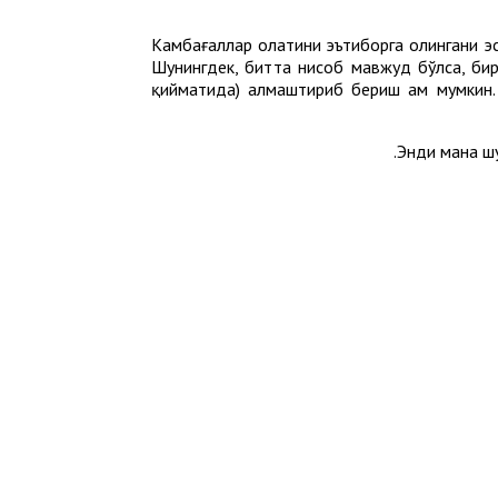
Камбағаллар ҳолатини эътиборга олингани э
Шунингдек, битта нисоб мавжуд бўлса, бир
қийматида) алмаштириб бериш ҳам мумкин. 
Энди мана шу