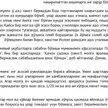
чақирилаётган кишиларга энг зарур бў
асулуллоҳ (с.а.в.) закот беришдан бош тортганларни охиратдаг
и олтин ва кумушлари бўлиб, улар ҳаққини адо этмаса, қиёмат к
 эллик минг йилга тенг бўлган кунда эгасининг ёнбошига, пешо
и. Қайси бир мол ва қўй эгаси борки, у моллари ҳаққини адо этма
он охиргиси тугаганда, аввалгиси қайтарилади. Бу иш муддати э
 уни жаннатга ёки дўзахга олиб борадиган ўз йўлига солиб қў
бўлишлиги билан бирга, закотни Ислом динидаги адо этилиши
нёвий уқубатларга сабабчи бўлиши мумкинлиги кўрсатилади. Пай
и”. Яна бир ҳадисларида: “Қачон садақа (закот) молга арала
ермаслик сабабидангина ҳалок бўлади”, деб айтганлар. Демак, 
нинг энг асосий рукнларидан бирига айланди. Унинг шартлар
инг, яъни, мол эгаларининг ҳам камбағалларнинг ҳам манфаатл
. Агар молга ҳеч қандай машаққатсиз эришилса (хазина топиш
ғориладиган ерга экин экса, 1/20 ни ва яна ҳам кўпроқ меҳнат-м
агар мол ва қўйлар йилнинг ярмидан кўпроқ қисмида яйловда ў
лан боқилса ва улар тижорат учун бўлмаса, закот берилмаслиги