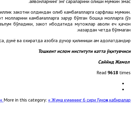
ҳайвонларнинг энг сараларини олиши мумкин эмас.
 йиллик закотни олдиндан олиб камбағалларга сарфлаш мумкин.
от молларини камбағалларга зарур бўлган бошқа молларга (ўз
ълум бўладики, закот ибодатида муҳтожлар аҳволи ҳеч қачон
назардан четда бўлмаган.
а, дунё ва охиратда азобга дучор қилиниши ҳам адолатдандир.
Тошкент ислом институти катта ўқитувчиси
Саййид Жамол
Read
9618
times
More in this category:
« Жума кунининг 6 сири
Гуноҳи кабиралар »