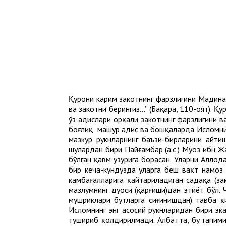
Қурони карим закотнинг фарзлигини Мадина
ва закотни берингиз...” (Бақара, 110-оят). 
ўз ҳадислари орқали закотнинг фарзлигини 
боғлиқ машҳур ҳадис ва бошқаларда Исломни 
мазкур рукнларнинг баъзи-бирларини айти
шулардан бири Пайғамбар (а.с.) Муоз ибн Ж
бўлган қавм ҳузурига борасан. Уларни Аллоҳд
бир кеча-кундузда уларга беш вақт намоз 
камбағалларига қайтариладиган садақа (зак
мазлумнинг дуоси (қарғиши)дан эҳтиёт бўл. 
мушриклари бутларга сиғинишдан) тавба қи
Исломнинг энг асосий рукнларидан бири эка
тушириб қолдирилмади. Албатта, бу гапимиз