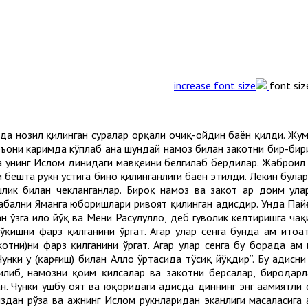
font siz
да нозил қилинган суралар орқали очиқ-ойдин баён қилди. Жум
Қуръони каримда кўплаб ана шундай намоз билан закотни бир-бири
ва унинг Ислом динидаги мавқеини белгилаб бердилар. Жаброил
бешта рукн устига бино қилинганлиги баён этилди. Лекин булард
шлик билан чекланганлар. Бироқ намоз ва закот ҳар доим ул
абални Яманга юборишлари ривоят қилинган ҳадисдир. Унда Пайғ
ан ўзга илоҳ йўқ ва Мени Расулуллоҳ, деб гувоҳлик келтиришга ча
ўқишни фарз қилганини ўргат. Агар улар сенга бунда ҳам итоа
отни)ни фарз қилганини ўргат. Агар улар сенга бу борада ҳам
Чунки у (қарғиш) билан Аллоҳ ўртасида тўсиқ йўқдир”. Бу ҳадисн
либ, намозни қоим қилсалар ва закотни берсалар, биродарлар
н. Чунки ушбу оят ва юқоридаги ҳадисда диннинг энг аҳамиятли
дан рўза ва ҳажнинг Ислом рукнларидан эканлиги масаласига а