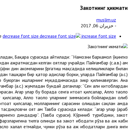
Закотнинг ҳикмати
muslim.uz
- حزيران 06, 2017
e
decrease font size
increase font size
ладан, Бақара сурасида айтилади: “Намозни баркамол ўқингиз
дан ажратмасдан келган оятлар учрайди. Пайғамбар (с.а.в.) ҳам
 (а)ни дин аҳкомларини ўргатиш мақсадида келишликлари билан
ан ташқари бир қатор ҳадислар борки, уларда Пайғамбар (а.с.)
ар буюрган ишларнинг муқаддимасида зикр қилинаверган. Ана
амбар (а.с.) жумладан бундай деганлар: “Сен аҳли китоблардан
қирасан. Агар улар бу борада сенга итоат қилсалар, Аллоҳ таоло
т қилсалар, Аллоҳ таоло уларнинг зиммасига бойларидан олиб
 итоат қилсалар, молларининг сарасини олишдан сақлан ҳамда
и тасдиқловчи оят ҳам Тавба сурасида келади: “агар улар (араб
ингиз диндадир”. (Тавба сураси). Кўриниб турибдики, закот
 фарзларигина тилга олинди ва закот ибодати рўза ва ҳаж каби
сло халал етмайди, чунки рўза ва ҳаж ибодатлари динга янги