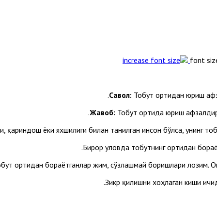
font siz
C
авол:
Тобут ортидан юриш афза
Жавоб:
Тобут ортида юриш афзалдир.
и, қариндош ёки яхшилиги билан танилган инсон бўлса, унинг т
Бирор уловда тобутнинг ортидан бораё
обут ортидан бораётганлар жим, сўзлашмай боришлари лозим. Ов
Зикр қилишни хоҳлаган киши ичи