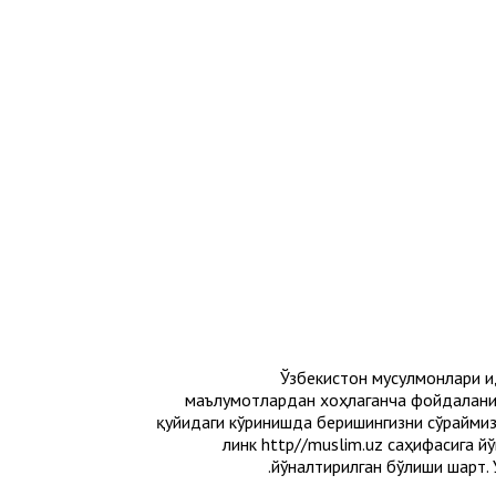
© 2016. Ўзбекистон мусулмон
маълумотлардан хоҳлаганча фойдаланиш
қуйидаги кўринишда беришингизни сўраймиз:
линк http//muslim.uz саҳифасига й
йўналтирилган бўлиши шарт.