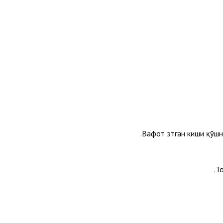
Вафот этган киши қўшн
Т