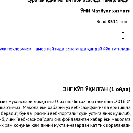
ЎМИ Матбуот хизмати
Read
8311
times
улк покловчиси
Намоз пайтида эснаганда қандай йўл тутилади? »
ЭНГ КЎП ЎҚИЛГАН (1 ойда)
лимиз мухлислари диққатига! Сиз muslim.uz порталидаги
 шартимиз: Мақола ёки хабарни ўз веб-саҳифангизда ёритишда
еради”, бунда “расмий веб-портали” сўзи устига линк қўйилиб,
либ, линк “веб-саҳифа”даги сиз фойдаланган хабар ёки мақолага
ик ҳам қонунан ҳам диний нуқтаи-назардан қаттиқ қораланади.