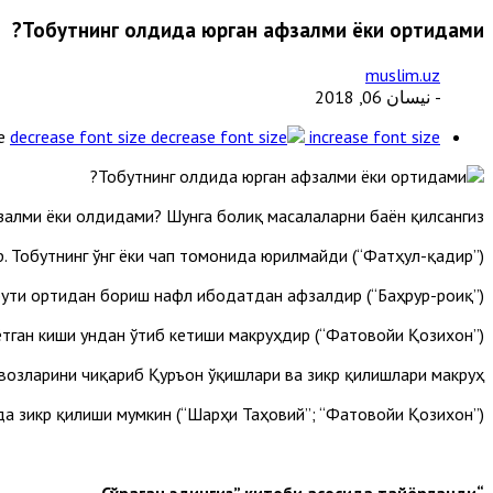
Тобутнинг олдида юрган афзалми ёки ортидами?
muslim.uz
- نيسان 06, 2018
e
decrease font size
increase font size
лми ёки олдидами? Шунга боғлиқ масалаларни баён қилсангиз.
 Тобутнинг ўнг ёки чап томонида юрилмайди (“Фатҳул-қадир”).
обути ортидан бориш нафл ибодатдан афзалдир (“Баҳрур-роиқ”).
тган киши ундан ўтиб кетиши макруҳдир (“Фатовойи Қозихон”).
озларини чиқариб Қуръон ўқишлари ва зикр қилишлари макруҳ.
да зикр қилиши мумкин (“Шарҳи Таҳовий”; “Фатовойи Қозихон”).
“Сўраган эдингиз” китоби асосида тайёрланди