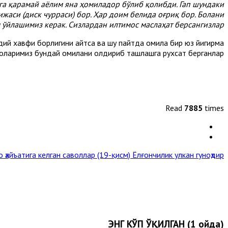
нга қарамай аёлим яна ҳомиладор бўлиб қолибди. Гап шундаки
жаси (диск чурраси) бор. Ҳар доим белида оғриқ бор. Болани
ўйлашимиз керак. Сизлардан илтимос маслаҳат берсангизлар.
дий хавфи борлигини айтса ва шу пайтда ҳомила бир юз йигирма
моларимиз бундай ҳомилани олдириб ташлашга рухсат берганлар.
Read
7885
times
 ҳайъатига келган саволлар (19-қисм)
Ёлғончилик улкан гуноҳдир »
ЭНГ КЎП ЎҚИЛГАН (1 ойда)