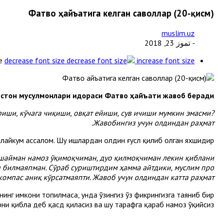
Фатво ҳайъатига келган саволлар (20-қисм)
muslim.uz
- تموز 23, 2018
e
decrease font size
increase font size
истон мусулмонлари идораси Фатво ҳайъати жавоб беради
риши, кўчага чиқиши, овқат ейиши, сув ичиши мумкин эмасми?
Жавобингиз учун олдиндан раҳмат.
лайкум ассалом. Шу ишлардан олдин ғусл қилиб олган яхшидир.
яшайман намоз ўқимоқчиман, дуо қилмоқчиман лекин қиблани
и билмаяпман. Сўраб суриштирдим ҳамма айтдики, муслим про
компас аниқ кўрсатмаяпти. Жавоб учун олдиндан катта раҳмат
нинг имкони топилмаса, унда ўзингиз ўз фикрингизга таяниб бир
ни қибла деб қасд қиласиз ва шу тарафга қараб намоз ўқийсиз.