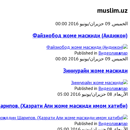
muslim.uz
الخميس, 09 حزيران/يونيو 2016 00:00
Файзиобод жоме масжиди (Андижон)
Published in
Видеолавҳалар
الخميس, 09 حزيران/يونيو 2016 00:00
Зиннурайн жоме масжиди
Published in
Видеолавҳалар
الأربعاء, 08 حزيران/يونيو 2016 05:00
Шарипов. (Ҳазрати Али жоме масжиди имом хатиби)
Published in
Видеолавҳалар
الأربعاء, 08 حزيران/يونيو 2016 05:00