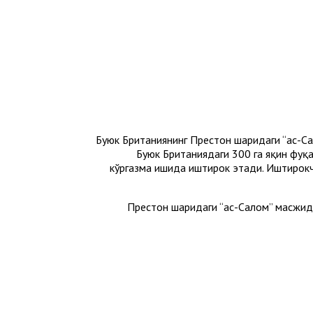
Буюк Британиянинг Престон шаҳридаги “ас-С
Буюк Британиядаги 300 га яқин фуқ
кўргазма ишида иштирок этади. Иштирокч
Престон шаҳридаги “ас-Салом” масжи