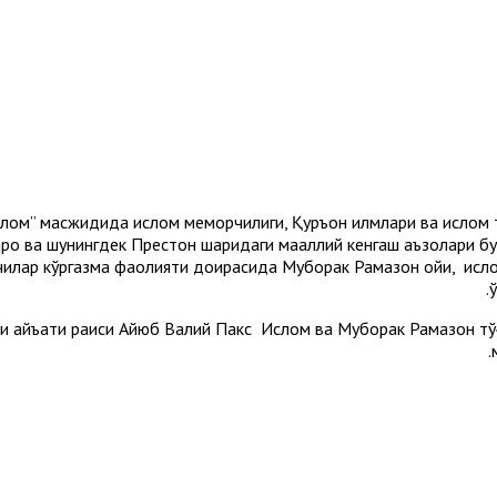
алом” масжидида ислом меморчилиги, Қуръон илмлари ва ислом 
аро ва шунингдек Престон шаҳридаги маҳаллий кенгаш аъзолари 
илар кўргазма фаолияти доирасида Муборак Рамазон ойи, исло
ди ҳайъати раиси Айюб Валий Пакс Ислом ва Муборак Рамазон т