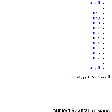
البداية
1848
1849
1850
1851
1852
1853
1854
1855
1856
1857
النهاية
الصفحة 1853 من 1860
ЭНГ КЎП ЎҚИЛГАН (1 ойда)