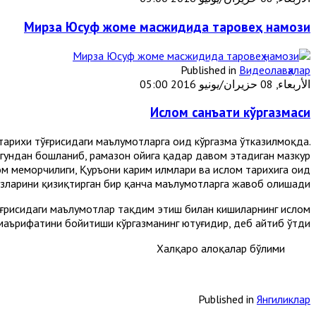
Мирза Юсуф жоме масжидида таровеҳ намози
Published in
Видеолавҳалар
الأربعاء, 08 حزيران/يونيو 2016 05:00
Ислом санъати кўргазмаси
тарихи тўғрисидаги маълумотларга оид кўргазма ўтказилмоқда.
бугундан бошланиб, рамазон ойига қадар давом этадиган мазкур
м меморчилиги, Қуръони карим илмлари ва ислом тарихига оид
ўзларини қизиқтирган бир қанча маълумотларга жавоб олишади.
ўғрисидаги маълумотлар тақдим этиш билан кишиларнинг ислом
маърифатини бойитиши кўргазманинг ютуғидир, деб айтиб ўтди.
Халқаро алоқалар бўлими
Published in
Янгиликлар