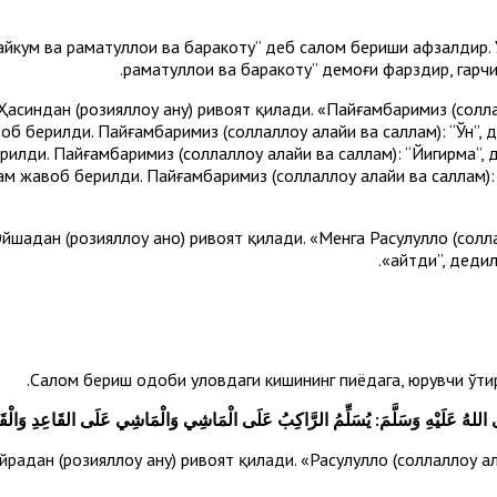
йкум ва раҳматуллоҳи ва баракотуҳ” деб салом бериши афзалдир.
раҳматуллоҳи ва баракотуҳ” демоғи фарздир, гар
индан (розияллоҳу анҳу) ривоят қилади. «Пайғамбаримиз (соллалл
воб берилди. Пайғамбаримиз (соллаллоҳу алайҳи ва саллам): “Ўн”,
берилди. Пайғамбаримиз (соллаллоҳу алайҳи ва саллам): “Йигирма”
га ҳам жавоб берилди. Пайғамбаримиз (соллаллоҳу алайҳи ва салла
адан (розияллоҳу анҳо) ривоят қилади. «Менга Расулуллоҳ (соллал
айтди”, дедила
Салом бериш одоби уловдаги кишининг пиёдага, юрувчи ўтирг
لهُ عَلَيْهِ وَسَلَّمَ: يُسَلِّمُ الرَّاكِبُ عَلَى الْمَاشِي وَالْمَاشِي عَلَى القَاعِدِ وَالْقَلِ
ан (розияллоҳу анҳу) ривоят қилади. «Расулуллоҳ (соллаллоҳу ал