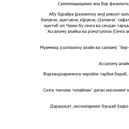
Саломлашишнинг яна бир фазилати, 
Абу Ҳурайра (разияллоҳу анҳу) ривоят қил
билувчи, эшитувчи, кўрувчи, сўзловчи” сифа
эшитиб ол. Чунки бу сенга ва сендан тарқ
“Ассалому алайка ва роҳматуллоҳи (Сенга ҳ
Муҳаммад (соллаллоҳу алайҳи ва саллам): “Б
Фарзандларимизга чиройли тарбия бериб, к
“Сизга тинчлик тилайман” деган инсоннинг 
Дарҳақиқат, инсонларнинг бундай ўзаро