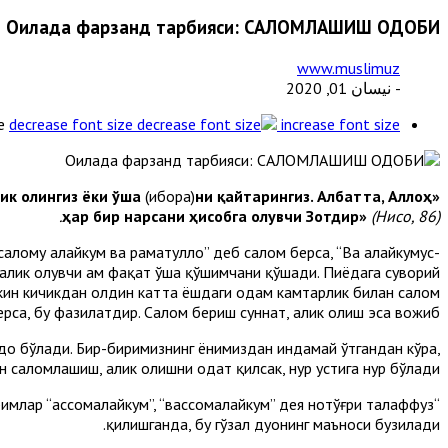
Оилада фарзанд тарбияси: САЛОМЛАШИШ ОДОБИ
www.muslimuz
- نيسان 01, 2020
e
decrease font size
increase font size
лик олингиз ёки ўша
(ибора)
ни қайтарингиз. Албатта, Аллоҳ
«
ҳар бир нарсани ҳисобга олувчи Зотдир»
(Нисо, 86).
салому алайкум ва раҳматуллоҳ” деб салом берса, “Ва алайкумус-
а, алик олувчи ҳам фақат ўша қўшимчани қўшади. Пиёдага суворий
Лекин кичикдан олдин катта ёшдаги одам камтарлик билан салом
ерса, бу фазилатдир. Салом бериш суннат, алик олиш эса вожиб.
йдо бўлади. Бир-биримизнинг ёнимиздан индамай ўтгандан кўра,
 саломлашиш, алик олишни одат қилсак, нур устига нур бўлади.
йримлар “ассомалайкум”, “вассомалайкум” дея нотўғри талаффуз
қилишганда, бу гўзал дуонинг маъноси бузилади.