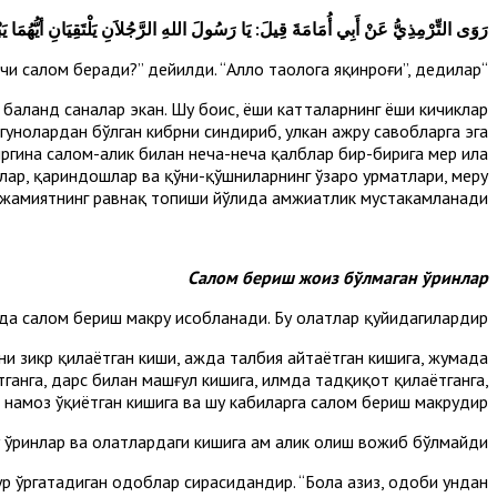
رَوَى التِّرْمِذِيُّ عَنْ أَبِي أُمَامَةَ قِيلَ: يَا رَسُولَ اللهِ الرَّجُلاَنِ يَلْتَقِيَانِ أيُّهُمَا يَبْ
“Ё Аллоҳнинг Расули, икки киши йўлиққанида, қай бири биринчи салом беради?” дейилди. “Аллоҳ таолога яқинроғи”, дедилар.
 баланд саналар экан. Шу боис, ёши катталарнинг ёши кичиклар
уноҳлардан бўлган кибрни синдириб, улкан ажру савобларга эга
ргина салом-алик билан неча-неча қалблар бир-бирига меҳр ила
лар, қариндошлар ва қўни-қўшниларнинг ўзаро ҳурматлари, меҳру
жамиятнинг равнақ топиши йўлида ҳамжиҳатлик мустаҳкамланади.
Салом бериш жоиз бўлмаган ўринлар
а салом бериш макруҳ ҳисобланади. Бу ҳолатлар қуйидагилардир:
ҳни зикр қилаётган киши, ҳажда талбия айтаётган кишига, жумада
ганга, дарс билан машғул кишига, илмда тадқиқот қилаётганга,
, намоз ўқиётган кишига ва шу кабиларга салом бериш макруҳдир.
 ўринлар ва ҳолатлардаги кишига ҳам алик олиш вожиб бўлмайди.
р ўргатадиган одоблар сирасидандир. “Бола азиз, одоби ундан