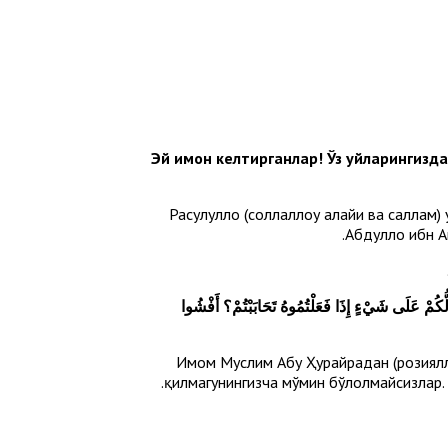
Эй имон келтирганлар! Ўз уйларингизда
Расулуллоҳ (соллаллоҳу алайҳи ва салла
Абдуллоҳ ибн А
ُّكُمْ عَلَى شَيْءٍ إِذَا فَعَلْتُمُوهُ تَحَابَبْتُمْ؟ أَفْشُوا
Имом Муслим Абу Ҳурайрадан (розияллоҳ
қилмагунингизча мўмин бўлолмайсизлар. 