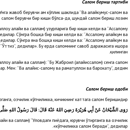
Салом бериш тартиби
 Унга жавоб берувчи ҳам кўплик шаклида “Ва алайкумус-салом ва
чи салом берувчи бир киши бўлса-да, шундай салом бериш лозим.
оҳу алайҳи ва саллам) ҳузурларига бир киши келди ва “Ассалому
 дедилар. Сўнгра бошқа бир киши келди ва: “Ассалому алайкум ва
, дедилар. Сўнгра яна бошқа киши келди ва: “Ассалому алайкум ва
м): “Ўттиз”, дедилар». Бу ерда саломнинг савоб даражасига ишора
қилинган.
лоҳу алайҳи ва саллам): “Бу Жаброил (алайҳиссалом) сенга салом
р. Мен: “Ва алайҳис-салому ва раҳматуллоҳи ва барокатуҳ”, дедим».
Салом бериш одоби
анга, озчилик кўпчиликка, кичикнинг каттага салом беришидир.
رَوَى الشَّيْخَانُ عَنْ أَبِي هُرَيْرَةَ رَضِيَ اللهُ عَنْهُ قَالَ: قَالَ رَسُولُ اللهِ صَلَّى ال
айҳи ва саллам) “Уловдаги пиёдага, юрувчи ўтирганга ва озчилик
кўпчиликка салом беради”, дедилар».