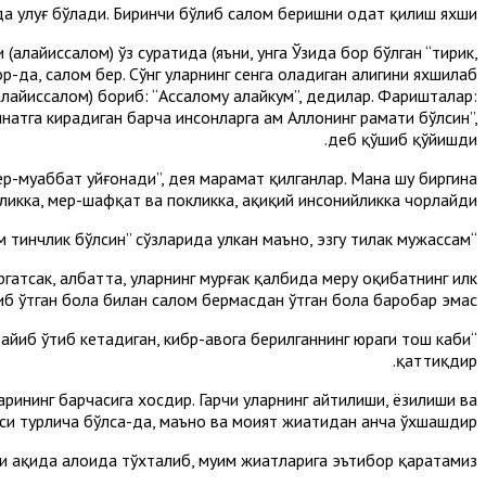
а улуғ бўлади. Биринчи бўлиб салом беришни одат қилиш яхши.
 (алайҳиссалом) ўз суратида (яъни, унга Ўзида бор бўлган “тирик,
ор-да, салом бер. Сўнг уларнинг сенга оладиган алигини яхшилаб
алайҳиссалом) бориб: “Ассалому алайкум”, дедилар. Фаришталар:
ннатга кирадиган барча инсонларга ҳам Аллоҳнинг раҳмати бўлсин”,
деб қўшиб қўйишди.
р-муҳаббат уйғонади”, дея марҳамат қилганлар. Мана шу биргина
ликка, меҳр-шафқат ва покликка, ҳақиқий инсонийликка чорлайди.
“Ассалому алайкум” – “Сизга тинчлик тилайман”, “Ва алайкум ассалом” – “Сизга ҳам тинчлик бўлсин” сўзларида улкан маъно, эзгу тилак мужассам.
гатсак, албатта, уларнинг мурғак қалбида меҳру оқибатнинг илк
иб ўтган бола билан салом бермасдан ўтган бола баробар эмас.
райиб ўтиб кетадиган, кибр-ҳавога берилганнинг юраги тош каби
қаттиқдир.
рининг барчасига хосдир. Гарчи уларнинг айтилиши, ёзилиши ва
и турлича бўлса-да, маъно ва моҳият жиҳатидан анча ўхшашдир.
 ҳақида алоҳида тўхталиб, муҳим жиҳатларига эътибор қаратамиз.