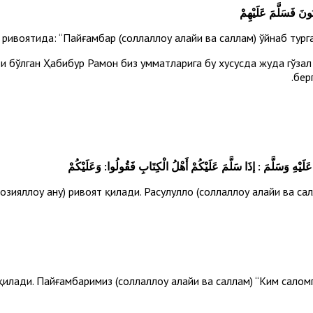
ُونَ فَسَلَّمَ عَلَيْهِمْ
ривоятида: “Пайғамбар (соллаллоҳу алайҳи ва саллам) ўйнаб тург
ди бўлган Ҳабибур Раҳмон биз умматларига бу хусусда жуда гўза
бер
 وَسَلَّمَ : إذَا سَلَّمَ عَلَيْكُمْ أَهْلُ الْكِتَابِ فَقُولُوا: وَعَلَيْكُمْ
ллоҳу анҳу) ривоят қилади. Расулуллоҳ (соллаллоҳу алайҳи ва сал
илади. Пайғамбаримиз (соллаллоҳу алайҳи ва саллам) “Ким саломга