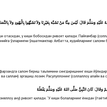
ْهِ وَسَلَّمَ قَالَ: لَيْسَ مِنَّا مَنْ تَشَبَّهَ بِغَيْرِنَا وَلاَ تَشَبَّهُوا بِالْيَهُودِ وَلاَ بِالنَّصَا
 отасидан, у киши бобосидан ривоят қилади. Пайғамбар (соллал
сронийга ўзларингни ўхшатманглар. Албатта, яҳудийларнинг сало
фарзандга салом бериш таълимини сингдиришнинг яхши йўлидир.
и ва саллам) эргашиш лозим. Расулуллоҳнинг (соллаллоҳу алайҳи в
 وَقَالَ: كَانَ النَّبِيُّ صَلَّى اللهُ عَلَيْهِ وَسَلَّمَ يَفْعَلُهُ
ллоҳу анҳу) ривоят қилади. “У киши болаларнинг ёнидан ўтаётиб