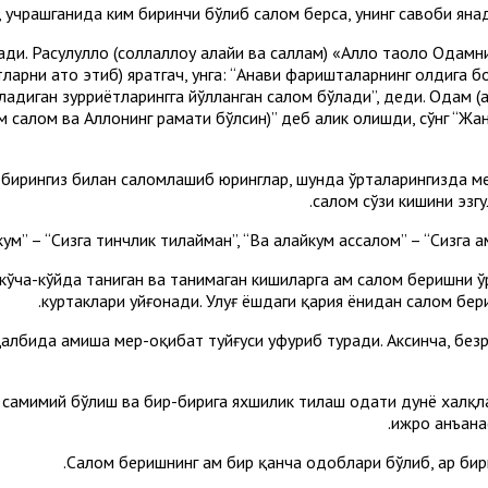
учрашганида ким биринчи бўлиб салом берса, унинг савоби янад
ади. Расулуллоҳ (соллаллоҳу алайҳи ва саллам) «Аллоҳ таоло Одамни
тларни ато этиб) яратгач, унга: “Анави фаришталарнинг олдига б
аладиган зурриётларингга йўлланган салом бўлади”, деди. Одам (
ам салом ва Аллоҳнинг раҳмати бўлсин)” деб алик олишди, сўнг “Жа
ир-бирингиз билан саломлашиб юринглар, шунда ўрталарингизда меҳ
салом сўзи кишини эзгу
ўча-кўйда таниган ва танимаган кишиларга ҳам салом беришни ўр
куртаклари уйғонади. Улуғ ёшдаги қария ёнидан салом бер
қалбида ҳамиша меҳр-оқибат туйғуси уфуриб туради. Аксинча, без
 самимий бўлиш ва бир-бирига яхшилик тилаш одати дунё халқла
ижро анъанас
Салом беришнинг ҳам бир қанча одоблари бўлиб, ҳар бири