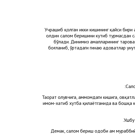
Учрашиб қолган икки кишининг қайси бири 
олдин салом беришини кутиб турмасдан са
бўлади. Динимиз амалларининг тароват
боғланиб, ўртадаги гинаю адоватлар унут
Сало
Таҳорат олувчига, ҳаммомдаги кишига, овқатл
имом-хатиб хутба қилаётганида ва бошқа ку
Ушбу 
Демак, салом бериш одоби ҳам мураббий