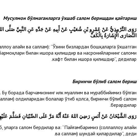
Мусулмон бўлмаганларга ўхшаб салом беришдан қайтариш
رَوَى التِّرْمِذِيُّ عَنْ عَمْرِو بْنِ شُعَيْبٍ عَنْ أَبِيهِ عَنْ جَدِّهِ عَنِ النَّبِيِّ صَلَّى اللهُ عَلَي
النَّصَارَى الْإِشَارَةُ بِالْكَفِّ
лоҳу алайҳи ва саллам): “Ўзини бизлардан бошқаларга ўхшатган
ми бармоқлари билан ишора қилишдир ва насронийларнинг саломи
кафт билан ишора қилишдир”, дедилар.
Биринчи бўлиб салом бериш
 Бу борада барчамизнинг илк муаллим ва мураббийимиз бўлган
а саллам) олдиларидан болалар ўтиб қолса, биринчи бўлиб салом
берардилар.
رَوَى الشَّيْخَانُ عَنْ أَنَسٍ رَضِيَ اللهُ عَنْهُ أَنَّهُ مَرَّ عَلَى الصِّبْيَانِ فَسَلَّمَ عَلَيْهِمْ
, уларга салом бердилар ва: “Пайғамбаримиз (соллаллоҳу алайҳи
ва саллам) шундай қилардилар”, деди.