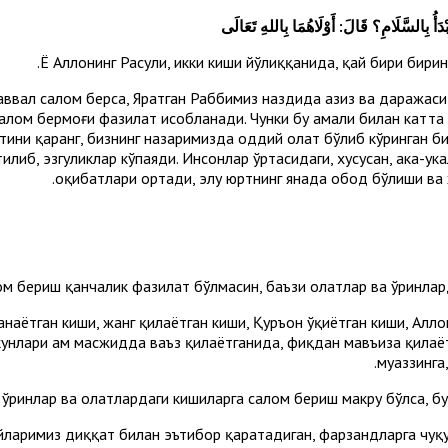
دَأُ بِالسَّلَامِ؟ قَالَ: أَوْلَاهُمَا بِاللهِ تَعَالَى
аввал салом берса, Яратган Раббимиз наздида азиз ва даражаси
лом бермоғи фазилат ҳисобланади. Чунки бу амали билан катта г
ини қаранг, бизнинг назаримизда оддий ҳолат бўлиб кўринган би
илиб, эзгуликлар кўпаяди. Инсонлар ўртасидаги, хусусан, ака-ука
оқибатлари ортади, элу юртнинг янада обод бўлиши ва 
м бериш қанчалик фазилат бўлмасин, баъзи ҳолатлар ва ўринлард
анаётган киши, жанг қилаётган киши, Қуръон ўқиётган киши, Алло
нлари ҳам масжидда ваъз қилаётганида, фиқҳдан мавъиза қилаёт
муаззинга
ўринлар ва ҳолатлардаги кишиларга салом бериш макруҳ бўлса, бу
ларимиз диққат билан эътибор қаратадиган, фарзандларга чуқу