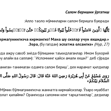
Салом беришни ўргатиш
Аллоҳ таоло мўминларни салом беришга буюради:
يَٰٓأَيُّهَا ٱلَّذِينَ ءَامَنُواْ لَا تَدۡخُلُواْ بُيُوتًا غَيۡرَ بُيُوتِكُمۡ حَتَّىٰ تَسۡتَأۡنِسُواْ 
бермагунингизча кирмангиз
!
Мана шу сизлар учун яхшидир.
«
.
Зора,
(бу гапдан)
эслатма олсангиз»
(Нур, 27)
 унда ажру савоб зиёда бўлишини таъкидлаганлар. Имом Бухорий
у алайҳи ва саллам): “Исломнинг қайси амали яхши?” деб сўради.
аниган-танимаган одамга салом бе­риш”, дея марҳамат қилдилар».
رَوَى مُسْلِمٌ عَنْ أَبِي هُرَيْرَةَ رَضِيَ اللهُ عَنْهُ قَالَ: قَالَ رَسُولُ اللهِ صَلَّى اللهُ عَلَيْهِ
السَّلاَمَ بَيْنَكُمْ»
: “Мўмин бўлмагунингизча жаннатга кирмайсизлар. Ўзаро муҳаббат
олат қилайми? Орангизда саломни кенг тарқатинглар”, дедилар.