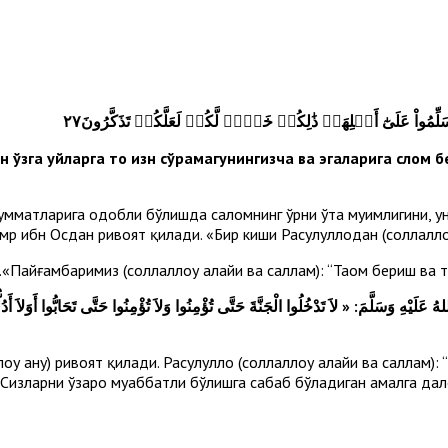
وَتُسَلِّمُواْ عَلَىٰٓ أَهۡلِهَاۚ ذَٰلِكُمۡ خَيۡرٞ لَّكُمۡ لَعَلَّكُمۡ تَذَكَّرُونَ٢٧
н ўзга уйларга то изн сўрамагунингизча ва эгаларига с­лом 
м) умматларига одобли бўлишда саломнинг ўрни ўта муҳимлигини,
мр ибн Осдан ривоят қилади. «Бир киши Расулуллоҳдан (соллаллоҳ
Пайғамбаримиз (соллаллоҳу алайҳи ва саллам): “Таом бериш ва т
 وَسَلَّمَ: « لاَ تَدْخُلُوا الْجَنَّةَ حَتَّى تُؤْمِنُوا وَلاَ تُؤْمِنُوا حَتَّى تَحَابُّوا أَوَلاَ أَدُل
у анҳу) ривоят қилади. Расулуллоҳ (соллаллоҳу алайҳи ва саллам)
Сизларни ўзаро муҳаббатли бўлишга сабаб бўладиган амалга дал