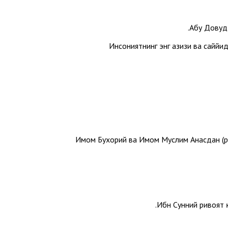
Абу Довуд 
Инсониятнинг энг азизи ва саййи
Имом Бухорий ва Имом Муслим Анасдан (розия
Ибн Сунний ривоят қ