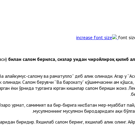
font siz
аси)
билан салом берилса, сизлар ундан чиройлироқ қилиб а
а алайкумус-салому ва раҳматуллоҳ” деб алик олинади. Агар у “Ас
лик олинади. Салом берувчи “Ва барокатуҳ” қўшимчасини ҳам қўшс
ўтирган ёки ўрнида турганга юрган кишилар салом бериши жоиз. 
б
аро ҳурмат, самимият ва бир-бирига нисбатан меҳр-муҳаббат па
мусулмоннинг мусулмон биродаридаги ҳақи бўлган
мларидан биридир. Яхшилаб салом беринг, яхшилаб алик олинг. А