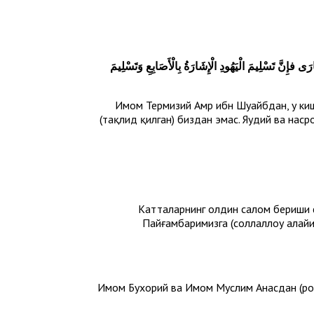
رَى فإِنَّ تَسْلِيمَ الْيَهُودِ الْإِشَارَةُ بِالْأَصَابِعِ وَتَسْلِيمَ
Имом Термизий Амр ибн Шуайбдан, у киши
(тақлид қилган) биздан эмас. Яҳудий ва на
Катталарнинг олдин салом бериши 
Пайғамбаримизга (соллаллоҳу алайҳ
Имом Бухорий ва Имом Муслим Анасдан (розия