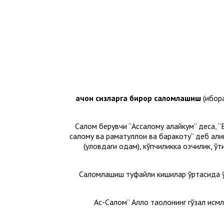
Қачон сизларга бирор саломлашиш
(ибор
Салом берувчи “Ассалому алайкум” деса, “В
салому ва раҳматуллоҳи ва баракотуҳ” деб а
(уловдаги одам), кўпчиликка озчилик, 
Саломлашиш туфайли кишилар ўртасида ўз
“Ас-Салом” Аллоҳ таолонинг гўзал ис