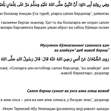
وَفِي رِوَايَةِ أَبِي دَاوُدَ: أَنَّ النَّبِيَّ صَلَّى اللهُ عَلَيْهِ وَسَلَّمَ مَرَّ عَلَى غِلْمَانٍ يَلْعَب
ан болалар ёнидан ўта туриб, уларга салом бердилар”, дейилган.
л таълимни берган эканлар. Ҳатто ёш болаларга ҳам олдин салом
ганлари барчамизга бирдек улкан ибрат ва сабоқ бўлиши лозим.
Мусулмон бўлмаганнинг саломига ҳам
“ва алайкум” деб жавоб бериш
رَوَى الشَّيْخَانُ عَنْ أَنَسٍ رَضِيَ اللهُ عَنْهُ قَالَ: قَالَ رَسُولُ اللهِ صَلَّى اللهُ عَلَيْهِ
лам): «Сизларга аҳли китоблар салом берсалар, “ва алайкум” дея
жавоб беринглар», дедилар.
Салом бериш суннат ва унга алик олиш вожиб
 алик олса – унга ва ким алик олмаса, у биздан эмас”, дедилар.
Имом Термизий Абу Умомадан (розияллоҳу анҳу) ривоят қилади: