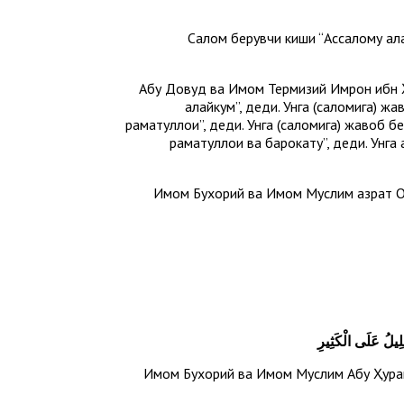
Салом берувчи киши “Ассалому ала
Абу Довуд ва Имом Термизий Имрон ибн Ҳас
алайкум”, деди. Унга (саломига) жа
раҳматуллоҳи”, деди. Унга (саломига) жавоб 
раҳматуллоҳи ва барокатуҳ”, деди. Ун
Имом Бухорий ва Имом Муслим ҳазрат Ойш
يلُ عَلَى الْكَثِيرِ
Имом Бухорий ва Имом Муслим Абу Ҳурайрад