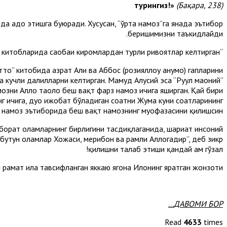
турингиз!
»
(Бақара, 238)
олда адо этишга буюради. Хусусан, “ўрта намоз”га янада эътибор
беришимизни таъкид­лайди.
“Ўрта намоз” ҳақида муфассирлар ўз китобларида саҳобаи киромлардан турли ривоятлар келтирган.
то” китобида ҳазрат Али ва Аббос (розияллоҳу анҳумо) гапларини
 кучли далилларни келтирган. Маҳмуд Алусий эса “Руҳул маоний”
мозни Аллоҳ таоло беш вақт фарз намоз ичига яширган. Қай бири
нг ичига, дуо ижобат бўладиган соатни Жума куни соатларининг
а намоз эътиборида беш вақт намознинг муҳофазасини қилишсин.
 иборат оламларнинг бирлигини тасдиқлаганида, шариат инсоний
бутун оламлар Хожаси, меҳрибон ва раҳмли Аллоҳгадир”, деб зикр
қилишни талаб этиши қандай ҳам гўзал!
 раҳмат ила тавсифланган яккаю ягона Илоҳнинг яратган жонзоти.
ДАВОМИ БОР...
Read
4633
times