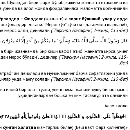
рган. Шулардан бири фарж бўлиб, кишини жаннатга етакловчи ва
ўз ўрнида ва ҳалол жойда фойдаланилса, маломатга қолинмайди.
ўрлардир – Фирдавс
(жаннати)га
ворис бўлишиб, улар у ерда
схўрлардир, дегани. “Меросхўр” сўзи оят давомида шарҳланиб,
н мерос олди, дейилади
(“Тафсири Насафий”, 2-жилд, 115-бет).
قَالَ رَسُولُ اللَّهِ صَلَّى اللَّهُ عَلَيْهِ وَسَلَّمَ:
”
مَا مِنْكُمْ مِنْ أَحَدٍ إِلَّا لَهُ مَنْزِلَان
 ва бири жаҳаннамда. Бир киши вафот этиб, жаннатга кирса, унинг
лидан мерос бўлади”, дедилар
(“Тафсири Насафий”, 2-жилд, 115-
бет).
қатраб” ҳам дейилади ва мўминликнинг барча сифатларини ўзида
шилар унда мангу қолади
(“Тафсири Насафий”, 2-жилд, 115-бет).
 илоҳий бир ҳолат туяди, унинг нима эканини хушу билан намоз
ўқийдиганлардан бошқа ҳеч ким тасаввур эта олмайди.
Аллоҳ таоло:
﴿
حَٰفِظُواْ عَلَى ٱلصَّلَوَٰتِ وَٱلصَّلَوٰةِ ٱلۡوُسۡطَىٰ وَقُومُواْ لِلَّهِ قَٰنِتِينَ٢٣٨
﴾
н сунган ҳолатда
(камтарлик билан)
намозларни, хусусан ўрта намозни сақлангиз
(Беш вақт фарз қилинган)
«