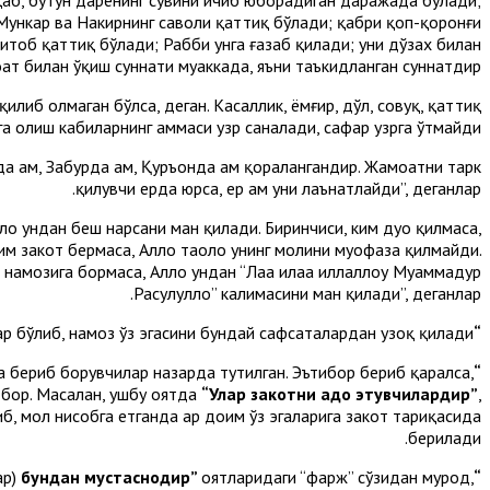
а Мункар ва Накирнинг саволи қаттиқ бўлади; қабри қоп-қоронғи
китоб қаттиқ бўлади; Рабби унга ғазаб қилади; уни дўзах билан
ат билан ўқиш суннати муаккада, яъни таъкидланган суннатдир.
либ олмаган бўлса, деган. Касаллик, ёмғир, дўл, совуқ, қаттиқ
сга олиш кабиларнинг ҳаммаси узр саналади, сафар узрга ўтмайди.
да ҳам, Забурда ҳам, Қуръонда ҳам қоралангандир. Жамоатни тарк
қилувчи ерда юрса, ер ҳам уни лаънатлайди”, деганлар.
аоло ундан беш нарсани ман қилади. Биринчиси, ким дуо қилмаса,
им закот бермаса, Аллоҳ таоло унинг молини муҳофаза қилмайди.
намозига бормаса, Аллоҳ ундан “Лаа илаҳа иллаллоҳу Муҳаммадур
Расулуллоҳ” калимасини ман қилади”, деганлар.
шлар бўлиб, намоз ўз эгасини бундай сафсаталардан узоқ қилади.
“Улар беҳуда
а бериб борувчилар назарда тутилган. Эътибор бериб қаралса,
“Улар закотни адо этувчилардир”
р бор. Масалан, ушбу оятда
“Улар закотни адо этувчилардир”
,
, мол нисобга етганда ҳар доим ўз эгаларига закот тариқасида
берилади.
ар)
бундан мустаснодир”
оятларидаги “фарж” сўзидан мурод,
“Улар авратларини