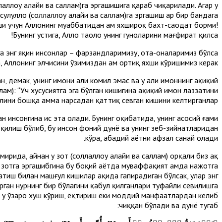
аллоҳу алайҳи ва саллам)га эргашишига қараб чиқарилади. Агар у
сулуллоҳ (соллаллоҳу алайҳи ва саллам)га эргашиш ҳар бир бандага
иши учун Аллоҳнинг муҳаббатидан ҳам яхшироқ бахт-саодат борми!
Бунинг устига, Аллоҳ таоло унинг гуноҳларини мағфират қилса!
зга энг яқин инсонлар – фарзандларимизу, ота-оналаримиз бўлса
ра, Аллоҳнинг элчисини ўзимиздан ҳам ортиқ яхши кўришимиз керак.
, демак, унинг имони ҳали комил эмас ва у ҳали имоннинг ҳақиқий
ллам): “Уч хусусиятга эга бўлган кишигина ҳақиқий имон лаззатини
лини бошқа ҳамма нарсадан қаттиқ севган кишини келтирганлар».
н инсонгина ҳис эта олади. Бунинг оқибатида, унинг асосий ғами
к қилиш бўлиб, бу инсон фоний дунё ва унинг зеб-зийнатларидан
кўра, абадий ҳаётни афзал санай олади.
ирида, айнан у зот (соллаллоҳу алайҳи ва саллам) орқали биз ҳақ
 зотга эргашибгина бу боқий ҳаётда муваффақият ҳамда нажотга
тиш билан машғул кишилар ҳақида гапирадиган бўлсак, улар энг
тирган нурнинг бир бўлагини қабул қилганлари туфайли севилишга
иб, у ўзаро хуш кўриш, ёқтириш ёки моддий манфаатлардан келиб
чиққан бўлади ва дунё тугаб: