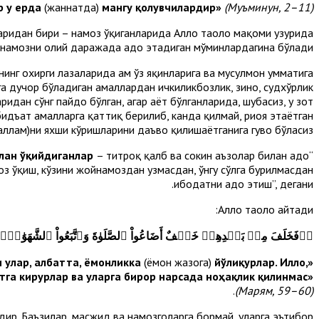
р у ерда
(жаннатда)
мангу қолувчилардир»
(Муъминун, 2–11)
ридан бири – намоз ўқиганларида Аллоҳ таоло мақоми ҳузурида
т намозни олий даражада адо этадиган мўминлардагина бўлади.
инг охирги лаҳзаларида ҳам ўз яқинларига ва мусулмон умматига
ига дучор бўладиган амаллардан ичкиликбозлик, зино, судхўрлик
идан сўнг пайдо бўлган, агар ҳаёт бўлганларида, шубҳасиз, у зот
 бидъат амалларга қаттиқ берилиб, канда қилмай, риоя этаётган
аллам)ни яхши кўришларини даъво қилишаётганига гувоҳ бўласиз.
лан ўқийдиганлар
– титроқ қалб ва сокин аъзолар билан адо
“Тафсири Насафий”да Муъминун сурасининг 2–11-оятлари бундай тафсир қилинган: “
оз ўқиш, кўзини жойнамоздан узмасдан, ўнгу сўлга бурилмасдан
ибодатни адо этиш”, дегани.
Аллоҳ таоло айтади:
﴿
۞فَخَلَفَ مِنۢ بَعۡدِهِمۡ خَلۡفٌ أَضَاعُواْ ٱلصَّلَوٰةَ وَٱتَّبَعُواْ ٱلشَّهَوَٰتِۖ فَسَوۡفَ يَلۡقَوۡنَ غَيًّا٥٩ إِلَّا مَن تَابَ وَءَامَنَ وَعَمِلَ صَٰلِحٗا فَأُوْلَ
(ёмон жазога)
йўлиқурлар. Илло,
«Сўнгра уларнинг ортидан намозни зое қилган ва шаҳватларга эргашган кимсалар ўрин олдилар. Энди улар, албатта, ёмонликка
атга кирурлар ва уларга бирор нарсада ноҳақлик қилинмас
»
.
(Марям, 59–60)
дир. Баъзилар, масжид ва намозгоҳларга бормай, уларга эътибор