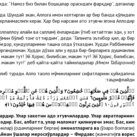
ирида: “Намоз биз билан бошқалар орасидаги фарқдир”, деганлар.
а. Шундай экан, Аллоҳга имон келтирган ҳар бир банда қўлидаги
хрланмаслиги керак. Ҳар бир нарсани ато этувчи ягона Аллоҳдир.
оллаллоҳу алайҳи ва саллам) ёнларидан ўтиб кетаётган эди, у зот
ўмин бўлиб тонг оттирдим”, деди. “Гапингга эътибор қил, ҳар бир
бедор, кундузларимни ташна ҳолда ўтказдим. Худди Раббимнинг
ргандек­ман. Худди дўзах аҳли у ерда бир-бирларига душманлик
маҳкам тут! Эй Ҳорис, билибсан, маҳкам тут! Эй Ҳорис, билибсан,
.
маҳкам тут!” деб қайта-қайта тайинладилар
(Имом Табароний)
иб туради. Аллоҳ таоло мўминларнинг сифатларини қуйидагича
таърифлайди:
﴿
ٱلۡوَٰرِثُونَ١٠ ٱلَّذِينَ يَرِثُونَ ٱلۡفِرۡدَوۡسَ هُمۡ فِيهَا خَٰلِدُونَ١١
﴾
ардир. Улар закотни адо этувчилардир. Улар авратларини
«Улар намозларида ўзларини камтар тутувчилардир. Улар беҳуда
одир. Бас, албатта, улар маломат қилинувчи эмас. Бас, ким
инлар) (одамларнинг берган)
омонатларига ва
(ўзаро боғлаган)
Айнан ўшалар меросхўрлардир – Фирдавс
(жаннати)
га
ворис