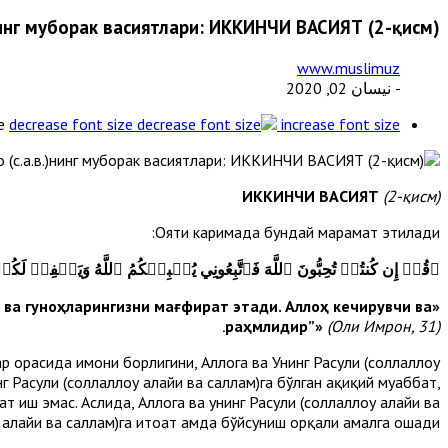
)нинг муборак васиятлари: ИККИНЧИ ВАСИЯТ (2-қисм)
www.muslimuz
- نيسان 02, 2020
e
decrease font size
increase font size
ИККИНЧИ ВАСИЯТ
(2-қисм)
Ояти каримада бундай марҳамат этилади:
﴿
قُلۡ إِن كُنتُمۡ تُحِبُّونَ ٱللَّهَ فَٱتَّبِعُونِي يُحۡبِبۡكُمُ ٱللَّهُ وَيَغۡفِرۡ لَكُمۡ
и ва гуноҳларингизни мағфират этади. Аллоҳ кечирувчи ва
«Айтинг
раҳмлидир”»
(Оли Имрон, 31).
ар орасида имони борлигини, Аллоҳга ва Унинг Расули (соллаллоҳу
 Расули (соллаллоҳу алайҳи ва саллам)га бўлган ҳақиқий муҳаббат,
иш эмас. Аслида, Аллоҳга ва унинг Расули (соллаллоҳу алайҳи ва
у алайҳи ва саллам)га итоат ҳамда бўйсуниш орқали амалга ошади.