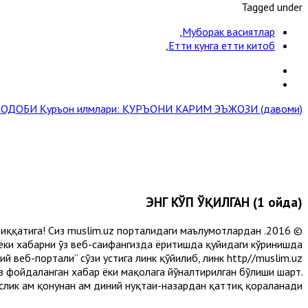
Tagged under
,
Муборак васиятлар
,
Етти кунга етти китоб
Ш ОДОБИ
Қуръон илмлари: ҚУРЪОНИ КАРИМ ЭЪЖОЗИ (давоми) »
ЭНГ КЎП ЎҚИЛГАН (1 ойда)
и диққатига! Сиз muslim.uz порталидаги маълумотлардан
 ёки хабарни ўз веб-саҳифангизда ёритишда қуйидаги кўринишда
 веб-портали” сўзи устига линк қўйилиб, линк http//muslim.uz
сиз фойдаланган хабар ёки мақолага йўналтирилган бўлиши шарт.
лик ҳам қонунан ҳам диний нуқтаи-назардан қаттиқ қораланади.