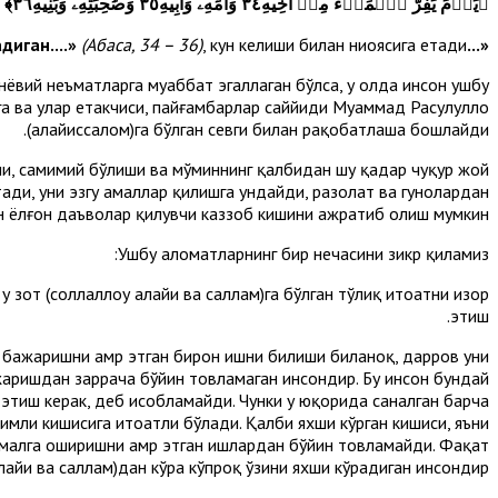
﴿
يَوۡمَ يَفِرُّ ٱلۡمَرۡءُ مِنۡ أَخِيهِ٣٤ وَأُمِّهِۦ وَأَبِيهِ٣٥ وَصَٰحِبَتِهِۦ وَبَنِيهِ٣٦
﴾
(Абаса, 34 – 36)
, кун келиши билан ниҳоясига етади.
«...киши ўз инисидан ҳам, онаси ва отасидан ҳам, хотинию, бола-чақасидан ҳам қочадиган....»
вий неъматларга муҳаббат эгаллаган бўлса, у ҳолда инсон ушбу
а ва улар етакчиси, пайғамбарлар саййиди Муҳаммад Расулуллоҳ
(алайҳиссалом)га бўлган севги билан рақобатлаша бошлайди.
лиши, самимий бўлиши ва мўминнинг қалбидан шу қадар чуқур жой
тади, уни эзгу амаллар қилишга ундайди, разолат ва гуноҳлардан
ан ёлғон даъволар қилувчи каззоб кишини ажратиб олиш мумкин.
Ушбу аломатларнинг бир нечасини зикр қиламиз:
зот (соллаллоҳу алайҳи ва саллам)га бўлган тўлиқ итоатни изҳор
этиш.
м) бажаришни амр этган бирон ишни билиши биланоқ, дарров уни
ажаришдан заррача бўйин товламаган инсондир. Бу инсон бундай
 этиш керак, деб ҳисобламайди. Чунки у юқорида саналган барча
вимли кишисига итоатли бўлади. Қалби яхши кўрган кишиси, яъни
ам) амалга оширишни амр этган ишлардан бўйин товламайди. Фақат
лайҳи ва саллам)дан кўра кўпроқ ўзини яхши кўрадиган инсондир.