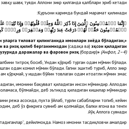
 завқу шавқ туяди. Аллоҳни зикр қилганда қалблари эриб кетади.
Қуръони каримда бундай марҳамат қилинади:
﴿
ٱلۡمُؤۡمِنُونَ حَقّٗاۚ لَّهُمۡ دَرَجَٰتٌ عِندَ رَبِّهِمۡ وَمَغۡفِرَةٞ وَرِزۡقٞ كَر
и уларга тиловат қилинганида имонлари зиёда бўладиган,
«Мўминлар
н ва ризқ қилиб берганимиздан
(садақа ва)
эҳсон қиладиган
ҳузурида даражалар ва фаровон ризқ
(бордир)
»
(Анфол, 2–4)
 қалбини титроқ босиб, Ундан қўрқиб турган одам мўмин бўлади.
шган одам комил мўмин бўлади. Гапни эшитиб туриб, Аллоҳ зикр
ҳам қўрқмай, у ишдан бўйин товлаган одам итоатли мўмин эмас.
тадиган, имонини бақувват қиладиган инсон мўминдир. Аллоҳдан
 хоҳламаса, бўлмайди, деб эътиқод қиладиган кишилар мўминдир.
шини режа асосида, пухта ўйлаб, турли сабабларни топиб, кейин
дим, деб ўз фикрига суяниб ҳам қолмайди, балки ягона ва тенги
йўқ Аллоҳга суянади.
этадиганлар”, дейилмоқда. Намоз имонни тасдиқловчи амалдир.