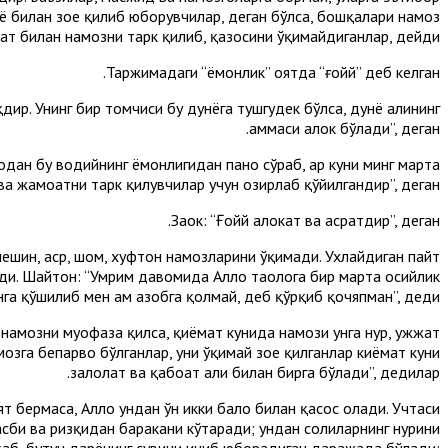
риё билан зое қилиб юборувчилар, деган бўлса, бошқалари намоз
лат билан намозни тарк қилиб, қазосини ўқимайдиганлар, дейди.
Таржимадаги “ёмонлик” оятда “ғойй” деб келган.
қдир. Унинг бир томчиси бу дунёга тушгудек бўлса, дунё аҳлининг
ҳаммаси ҳалок бўлади”, деган.
одан бу водийнинг ёмонлигидан паноҳ сўраб, ҳар куни минг марта
а жамоатни тарк қилувчилар учун ҳозирлаб қўйилгандир”, деган.
Заҳҳок: “Ғойй ҳалокат ва ҳасратдир”, деган.
 пешин, аср, шом, хуфтон намозларини ўқимади. Ухлайдиган пайт
ади. Шайтон: “Умрим давомида Аллоҳ таолога бир марта осийлик
нга қўшилиб мен ҳам азобга қолмай, деб қўрқиб қочяпман”, деди.
 намозни муҳофаза қилса, қиёмат кунида намози унга нур, ҳужжат
амозга бепарво бўлганлар, уни ўқимай зое қилганлар киёмат куни
залолат ва қабоҳат аҳли билан бирга бўлади”, дедилар.
ят бермаса, Аллоҳ ундан ўн икки бало билан қасос олади. Учтаси
асби ва ризқидан баракани кўтаради; ундан солиҳларнинг нурини
қаб, бутун дарёнинг сувини ичиб юборадиган даражада бўлади;