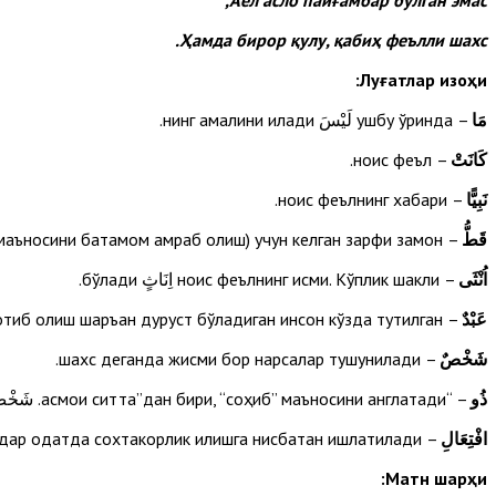
Ҳамда бирор қулу, қабиҳ феълли шахс.
Луғатлар изоҳи:
مَا
– ушбу ўринда لَيْسَ нинг амалини қилади.
كَانَتْ
– ноқис феъл.
نَبِيًّا
– ноқис феълнинг хабари.
قَطُّ
– мозий феълининг “истиғроқи” (маъносини батамом қамраб олиш) учун келган зарфи замон.
اُنْثَى
– ноқис феълнинг исми. Кўплик шакли اِنَاثٍ бўлади.
عَبْدٌ
– ноқис феълнинг исмига атф қилинган. Бу ўринда қул деганда уни сотиш ва сотиб олиш шаръан дуруст бўладиган инсон кўзда тутилган.
شَخْصٌ
– шахс деганда жисми бор нарсалар тушунилади.
ذُو
– “асмои ситта”дан бири, “соҳиб” маъносини англатади. شَخْصٌ га сифат бўлгани учун раф бўлиб турибди.
افْتِعَالِ
– шариатга хилоф иш ёки сўз маъносида ишлатилган. Чунки бу масдар одатда сохтакорлик қилишга нисбатан ишлатилади.
Матн шарҳи: