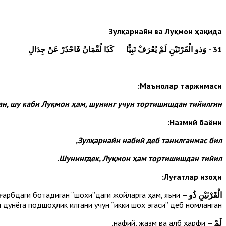
Зулқарнайн ва Луқмон ҳақида
31
- وَذو الْقَرْنَيْنِ لَمْ يُعْرَفْ نَبِيًّا كَذَا لُقْمَانُ فَاحْذَرْ عَنْ جِدَالِ
Маънолар таржимаси:
н, шу каби Луқмон ҳам, шунинг учун тортишишдан тийилгин.
Назмий баёни:
Зулқарнайн набий деб танилганмас бил,
.
Шунингдек, Луқмон ҳам тортишишдан тийил
Луғатлар изоҳи:
الْقَرْنَيْنِ
ذُو
м, ғарбдаги ботадиган “шохи”даги жойларга ҳам, яъни
 дунёга подшоҳлик қилгани учун “икки шох эгаси” деб номланган.
لَمْ
– нафий, жазм ва қалб ҳарфи.