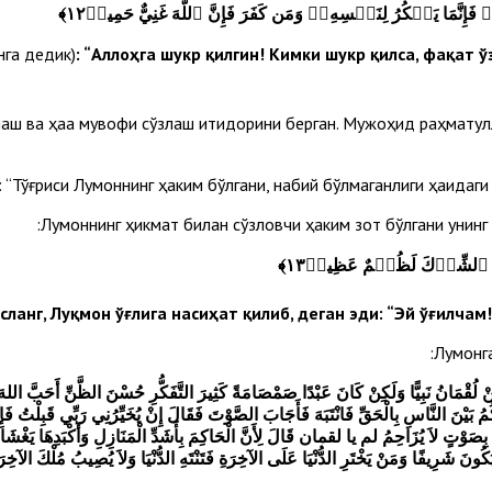
َمَا يَشۡكُرُ لِنَفۡسِهِۦۖ وَمَن كَفَرَ فَإِنَّ ٱللَّهَ غَنِيٌّ حَمِيدٞ١٢
﴾
унга дедик)
: “Аллоҳга шукр қилгин! Кимки шукр қилса, фақат ў
ш ва ҳаққа мувофиқ сўзлаш иқтидорини берган. Мужоҳид раҳматуллоҳ
“Тўғриси Луқмоннинг ҳаким бўлгани, набий бўлмаганлиги ҳақидаги ж
Луқмоннинг ҳикмат билан сўзловчи ҳаким зот бўлгани унинг 
إِنَّ ٱلشِّرۡكَ لَظُلۡمٌ عَظِيمٞ١٣
﴾
Луқмонг
نْ لُقْمَانُ نَبِيًّا وَلَكِنْ كَانَ عَبْدًا صَمْصَامَةً كَثِيرَ التَّفَكُّرِ حُسْنَ الظَّنِّ أَحَبَّ اللهَ
مُ بَيْنَ النَّاسِ بِالْحَقِّ فَانْتَبَهَ فَأَجَابَ الصَّوْتَ فَقَالَ إِنْ يُخَيِّرُنِي رَبِّي قَبِلْتُ فَإِ
ةُ بِصَوْتٍ لاَ يُزَاحِمُ لم يا لقمان قَالَ لِأَنَّ الْحَاكِمَ بِأَشَدِّ الْمَنَازِلِ وَأَكْبَدِهَا يَغْشَاه
 يَكُونَ شَرِيفًا وَمَنْ يَخْتَرِ الدُّنْيَا عَلَى الآخِرَةِ فَتَنْتَهِ الدُّنْيَا وَلاَ يُصِيبُ مُلْكَ الآخِ