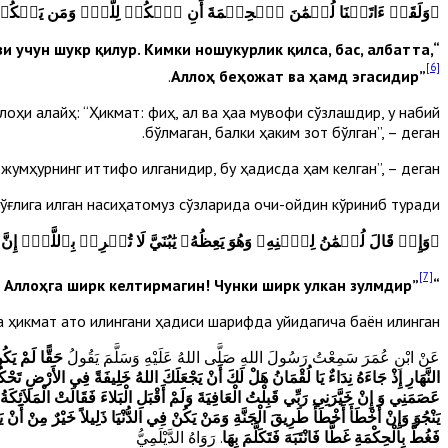
﴿
وَلَقَدۡ ءَاتَيۡنَا لُقۡمَٰنَ ٱلۡحِكۡمَةَ أَنِ ٱشۡكُرۡ لِلَّهِۚ وَمَن يَشۡكُرۡ فَإِنّ
зи учун шукр қилур. Кимки ношукурлик қилса, бас, албатта,
“Биз Луқмонга ҳикмат ато этдик
[6]
.
Аллоҳ беҳожат ва ҳамд эгасидир”
и алайҳ: “Ҳикмат: фиқҳ, ақл ва ҳаққа мувофиқ сўзлашдир, у набий
бўлмаган, балки ҳаким зот бўлган”, – деган.
умҳурнинг иттифоқ қилганидир, бу ҳадисда ҳам келган”, – деган.
ўғлига қилган насиҳатомуз сўзларида очиқ-ойдин кўриниб туради:
﴿
وَإِذۡ قَالَ لُقۡمَٰنُ لِٱبۡنِهِۦ وَهُوَ يَعِظُهُۥ يَٰبُنَيَّ لَا تُشۡرِكۡ بِٱللَّهِۖ 
[7]
“Эсланг, Луқмон ўғлига насиҳат қилиб, деган эди: “Эй ўғилчам! Аллоҳга ширк келтирмагин! Чунки ширк улкан зулмдир”
а ҳикмат ато қилингани ҳадиси шарифда қуйидагича баён қилинган:
عَنْ ابْنِ عُمَرَ سَمِعْتُ رَسُولَ اللهِ صَلَّى اللهُ عَلَيْهِ وَسَلَّمَ يَقُولُ
حَقًّا لَمْ يَكُ
النَّهَارِ إِذْ جَاءَهُ نِدَاءٌ يَا لُقْمَانُ هَلْ لَكَ أَنْ يَجْعَلَكَ اللهُ خَلِيفَةً فِي الأَرْضِ تَحْكُ
عَصَمَنِي وَ إِنْ خَيَّرَنِي رَبِّي قَبِلْتُ الْعَافِيَةَ وَلَمْ أَقْبَلِ الْبَلاءَ فَقَالَتْ الْمَلاَئِكَ
يَنْجُوَ وَإِنْ أَخْطَأَ أَخْطَأَ طَرِيقَ الْجَنَّةِ وَمَنْ يَكُنْ فِي الدُّنْيَا ذَلِيلاً خَيْرٌ مِنْ أَنْ
فَغُطَّ بِالْحِكْمَةِ غَطًّا فَانْتَبَهَ فَتَكَلَّمَ بِهَا
. رَوَاهُ الدَّيْلَمِيُّ