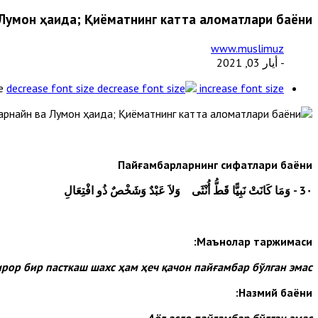
Луқмон ҳақида; Қиёматнинг катта аломатлари баёни;
www.muslimuz
- أيار 03, 2021
e
decrease font size
increase font size
Пайғамбарларнинг сифатлари баёни
3٠
- وَمَا كَانَتْ نَبِيًّا قَطُّ أُنْثَى وَلاَ عَبْدٌ وَشَخْصٌ ذُو افْتِعَالِ
Маънолар таржимаси:
ирор бир пасткаш шахс ҳам ҳеч қачон пайғамбар бўлган эмас.
Назмий баёни:
Аёл асло пайғамбар бўлган эмас,