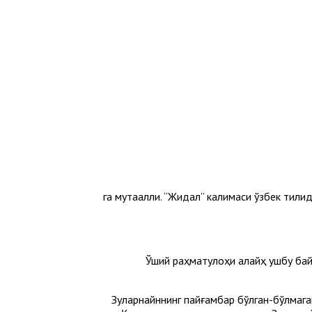
га мутааллиқ. “Жидал” калимаси ўзбек тилида “то
Ўший раҳматулоҳи алайҳ ушбу байт
Зулқарнайннинг пайғамбар бўлган-бўлмага