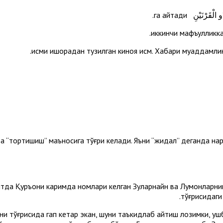
ртишиш” маъносига тўғри келади. Яъни “жидал” деганда нариги тарафнинг 
да Қуръони каримда номлари келган Зулқарнайн ва Луқмонларнин
тўғрисидаги
ни тўғрисида гап кетар экан, шуни таъкидлаб айтиш лозимки, ушбу