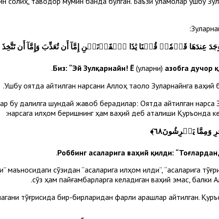
айн солиҳ, тақводор мўмин банда бўлган. Баъзи уламолар ушбу Зул
Зулқарн
عِندَهَا قَوۡمٗاۖ قُلۡنَا يَٰذَا ٱلۡقَرۡنَيۡنِ إِمَّآ أَن تُعَذِّبَ وَإِمَّآ أَن تَتَّخِذَ 
.
(уларни)
азобга дучор қ
Ушбу оятда айтилган нарсани Аллоҳ таоло Зулқарнайнга ваҳий 
р бу далилга шундай жавоб берадилар: Оятда айтилган нарса Зул
нарсага илҳом беришнинг ҳам ваҳий деб аталиши Қуръонда кел
ِ وَمِمَّا يَعۡرِشُونَ٦٨
﴾
.
” маъносидаги сўзидан “асаларига илҳом қилди”, “асаларига тўғри
сўз ҳам пайғамбарларга келадиган ваҳий эмас, балки Ал
агани тўғрисида бир-бирларидан фарқли қарашлар айтилган. Қуръо