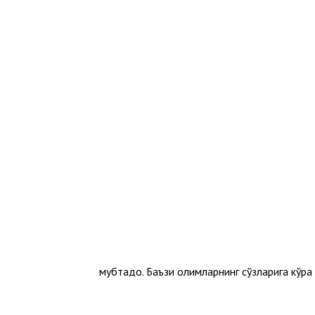
– мубтадо. Баъзи олимларнинг сўзларига кўра