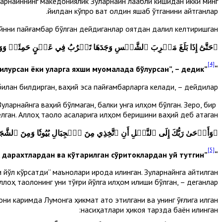
қарнайннинг македониялик Зулқарнайн лақабли кишидан икки минг
йилдан кўпроқ вақт олдин яшаб ўтганини айтганлар.
айнни пайғамбар бўлган дейдиганлар оятдан далил келтиришган:
﴿
حَتَّىٰٓ إِذَا بَلَغَ مَغۡرِبَ ٱلشَّمۡسِ وَجَدَهَا تَغۡرُبُ فِي عَيۡنٍ حَمِئَةٖ وَوَجَدَ 
[4]
илурсан ёки уларга яхши муомалада бўлурсан”, – дедик”
“Биз: “Эй Зулқарнайн! Ё
билан билдирган, ваҳий эса пайғамбарларга келади, – дейдилар.
қарнайнга ваҳий бўлмаган, балки унга илҳом бўлган. Зеро, бир
ган. Аллоҳ таоло асаларига илҳом беришини ваҳий деб атаган:
﴿
وَأَوۡحَىٰ رَبُّكَ إِلَى ٱلنَّحۡلِ أَنِ ٱتَّخِذِي مِنَ ٱلۡجِبَالِ بُيُوتٗا وَمِنَ ٱلشَّجَر
[5]
“Роббинг асаларига ваҳий қилди: “Тоғлардан, дарахтлардан ва кўтарилган сўритоклардан уй тутгин”
 йўл кўрсатди” маънолари ирода қилинган. Зулқарнайнга айтилган
лоҳ таолонинг уни тўғри йўлга илҳом қилиши бўлган, – деганлар.
ни каримда Луқмонга ҳикмат ато этилгани ва унинг ўғлига қилган
насиҳатлари ҳикоя тарзда баён қилинган: