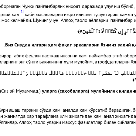
бормаган. Чунки пайғамбарлик ниҳоят даражада улуғ иш бўлиб,
[1]
аръий ҳад
каби масалаларни ижро қилишни тушунтириш ҳамда ул
мос келмайди. Шунинг учун Аллоҳ таоло аёлларни пайғамбар қи
ذِّكۡرِ إِن كُنتُمۡ لَا تَعۡلَمُونَ٧
﴾
.
 бирор қабиҳ феълли пасткаш инсонни ҳам пайғамбар этиб юборм
арнинг энг сўнгги вакилининг хулқи мулойим, атрофдагиларни ўз
ِيظَ ٱلۡقَلۡبِ لَٱنفَضُّواْ مِنۡ حَوۡلِكَۖ فَٱعۡفُ عَنۡهُمۡ وَٱسۡتَغۡف
﴾
(Сиз эй Муҳаммад,)
уларга (саҳобаларга) мулойимлик қилдинг
ғри яшаш тарзини сўзда ҳам, амалда ҳам кўрсатиб берадиган, б
н жамиятда ҳар тарафлама илм жиҳатидан ҳам, амал жиҳатидан ҳ
 бўлганлар. Аллоҳ таоло уларни махсус фазилатлар билан сийлаган