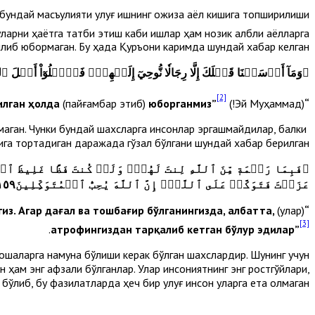
 бундай масъулияти улуғ ишнинг ожиза аёл кишига топширилиши
арни ҳаётга татбиқ этиш каби ишлар ҳам нозик қалбли аёлларга
либ юбормаган. Бу ҳақда Қуръони каримда шундай хабар келган:
﴿
وَمَآ أَرۡسَلۡنَا قَبۡلَكَ إِلَّا رِجَالٗا نُّوحِيٓ إِلَيۡهِمۡۖ فَسۡ‍َٔلُوٓاْ أَهۡلَ ٱل
[2]
(пайғамбар этиб)
юборганмиз”
Биз Сиздан илгари ҳам фақат эркакларни ўзимиз ваҳий қилган ҳолда
(Эй Муҳаммад!)
“
аган. Чунки бундай шахсларга инсонлар эргашмайдилар, балки
ига тортадиган даражада гўзал бўлгани шундай хабар берилган:
﴿
فَبِمَا رَحۡمَةٖ مِّنَ ٱللَّهِ لِنتَ لَهُمۡۖ وَلَوۡ كُنتَ فَظًّا غَل
عَزَمۡتَ فَتَوَكَّلۡ عَلَى ٱللَّهِۚ إِنَّ ٱللَّهَ يُحِبُّ ٱلۡمُتَوَكِّلِينَ١٥٩
из. Агар дағал ва тошбағир бўлганингизда, албатта,
(улар)
“Аллоҳнинг раҳмати сабабли
[3]
.
атрофингиздан тарқалиб кетган бўлур эдилар”
ошқаларга намуна бўлиши керак бўлган шахслардир. Шунинг учун
ам энг афзали бўлганлар. Улар инсониятнинг энг ростгўйлари,
 бўлиб, бу фазилатларда ҳеч бир улуғ инсон уларга ета олмаган.