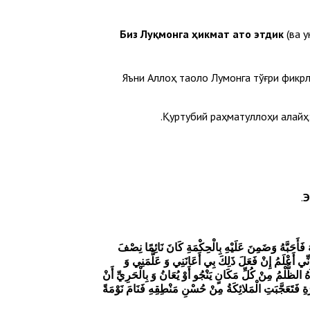
(ва 
Яъни Аллоҳ таоло Луқмонга тўғри фикрла
Қуртубий раҳматуллоҳи алайҳ: 
.
 فَأَحَبَّهُ وَضَمِنَ عَلَيْهِ بِالْحِكْمَةِ كَانَ نَائِمًا نِصْفَ
نِّي أَعْلَمُ إِنْ فَعَلَ ذَلِكَ بِي أَعَانَنِي وَ عَلَّمَنِي وَ
ُ الظُّلْمُ مِنْ كُلِّ مَكَانٍ يَنْجُو أَوْ يُعَانُ وَ بِالْحَرِيِّ أَنْ
رَةِ فَتَعَجَّبَتِ الْمَلائِكَةُ مِنْ حُسْنِ مَنْطِقِهِ فَنَامَ نَوْمَةً