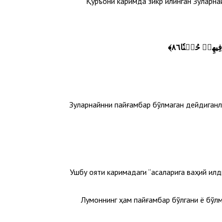
Қуръони каримда зикр қилинган Зулқарн
فِيهِمۡ حُسۡنٗا٨٦
﴾
Зулқарнайнни пайғамбар бўлмаган дейдиганла
Ушбу ояти каримадаги “асаларига ваҳий қилди
Луқмоннинг ҳам пайғамбар бўлгани ё бўлм