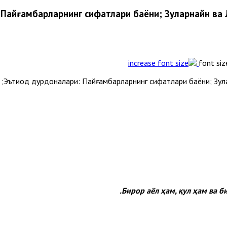
 Пайғамбарларнинг сифатлари баёни; Зулқарнайн ва 
font siz
Бирор аёл ҳам, қул ҳам ва б