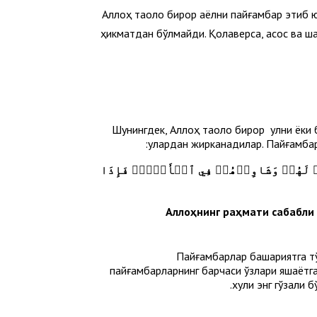
Аллоҳ таоло бирор аёлни пайғамбар этиб ю
ҳикматдан бўлмайди. Қолаверса, қасос ва ш
Шунингдек, Аллоҳ таоло бирор қулни ёки
улардан жирканадилар. Пайғамбарл
ِرۡ لَهُمۡ وَشَاوِرۡهُمۡ فِي ٱلۡأَمۡرِۖ فَإِذَا
Пайғамбарлар башариятга тў
пайғамбарларнинг барчаси ўзлари яшаётга
хулқи энг гўзали