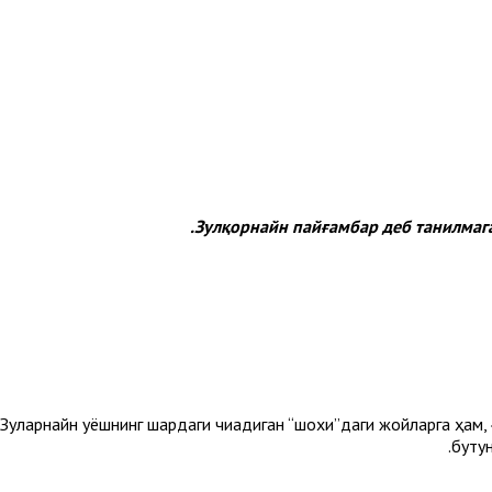
Зулқорнайн пайғамбар деб танилмага
 Зулқарнайн қуёшнинг шарқдаги чиқадиган “шохи”даги жойларга ҳа
бутун