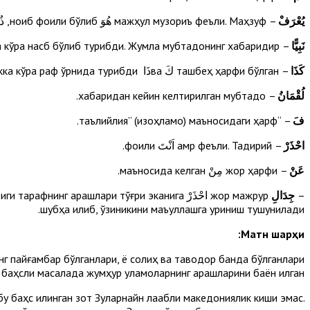
يُعْرَفْ
– мажҳул музориъ феъли. Маҳзуф هُوَ ноиб фоили бўлиб, ذُو الْقَرْنَيْنِ га қайтади.
نَبِيًّا
– иккинчи мафъулликка кўра насб бўлиб турибди. Жумла мубтадонинг хабаридир.
كَذَا
– ташбеҳ ҳарфи бўлган كَ ваذَا исми ишорадан тузилган киноя исм. Хабари муқаддамликка кўра раф ўрнида турибди.
لُقْمَانُ
– хабаридан кейин келтирилган мубтадо.
فَ
– “таълийлия” (изоҳламоқ) маъносидаги ҳарф.
احْذَرْ
– амр феъли. Тақдирий اَنْتَ фоили.
عَنْ
– жор ҳарфи مِنْ маъносида келган.
–
جِدَالِ
жор мажрур احْذَرْ қарашлари тўғри эканига
шубҳа қилиб, ўзиникини маъқуллашга уриниш тушунилади.
Матн шарҳи:
г пайғамбар бўлганлари, ё солиҳ ва тақводор банда бўлганлари
 баҳсли масалада жумҳур уламоларнинг қарашларини баён қилган.
 баҳс қилинган зот Зулқарнайн лақабли македониялик киши эмас.