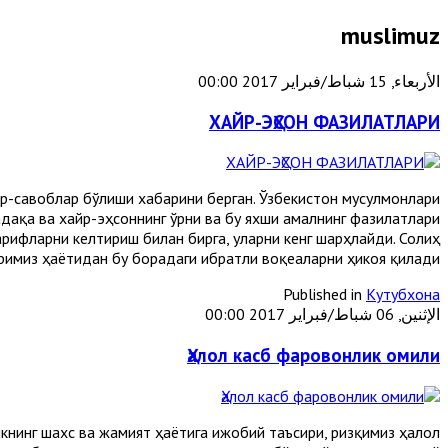
muslimuz
الأربعاء, 15 شباط/فبراير 2017 00:00
ХАЙР-ЭҲСОН ФАЗИЛАТЛАРИ
жр-савоблар бўлиши хабарини берган. Ўзбекистон мусулмонлари
дақа ва хайр-эҳсоннинг ўрни ва бу яхши амалнинг фазилатлари
арифларни келтириш билан бирга, уларни кенг шарҳлайди. Солиҳ
имиз ҳаётидан бу борадаги ибратли воқеаларни ҳикоя қилади.
Published in
Кутубхона
الإثنين, 06 شباط/فبراير 2017 00:00
Ҳалол касб фаровонлик омили
книнг шахс ва жамият ҳаётига ижобий таъсири, ризқимиз ҳалол