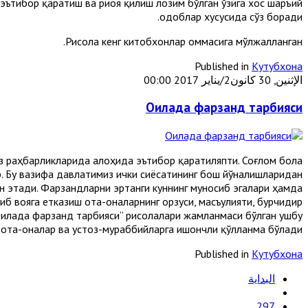
 эътибор қаратиш ва риоя қилиш лозим бўлган ўзига хос шаръий
одоблар хусусида сўз боради.
Рисола кенг китобхонлар оммасига мўлжалланган.
Published in
Кутубхона
الإثنين, 30 كانون2/يناير 2017 00:00
Оилада фарзанд тарбияси
 раҳбарликларида алоҳида эътибор қаратиляпти. Соғлом бола
. Бу вазифа давлатимиз ички сиёсатининг бош йўналишларидан
н этади. Фарзандларни эртанги куннинг муносиб эгалари ҳамда
иб вояга етказиш ота-оналарнинг орзуси, масъулияти, бурчидир.
Оилада фарзанд тарбияси” рисолалари жамланмаси бўлган ушбу
а ота-оналар ва устоз-мураббийларга ишончли қўлланма бўлади.
Published in
Кутубхона
البداية
297