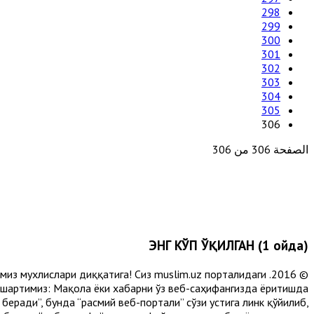
298
299
300
301
302
303
304
305
306
الصفحة 306 من 306
ЭНГ КЎП ЎҚИЛГАН (1 ойда)
лимиз мухлислари диққатига! Сиз muslim.uz порталидаги
 шартимиз: Мақола ёки хабарни ўз веб-саҳифангизда ёритишда
еради”, бунда “расмий веб-портали” сўзи устига линк қўйилиб,