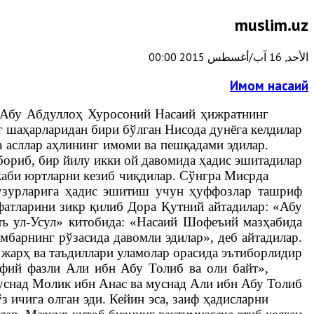
muslim.uz
الأحد, 16 آب/أغسطس 2015 00:00
Имом насаий
Абу Абдуллоҳ Хуросоний Насаий ҳижратнинг
 шаҳарларидан бири бўлган Нисода дунёга келдилар.
 асллар аҳлининг имоми ва пешқадами эдилар.
ориб, бир йилу икки ой давомида ҳадис эшитадилар.
аби юртларни кезиб чиқдилар. Сўнгра Мисрда
ҳузурларига ҳадис эшитиш учун ҳуффозлар ташриф
фатларини зикр қилиб Дора Қутний айтадилар: «Абу
ъ ул-Усул» китобида: «Насаий Шофеъий мазҳабида
мбарнинг рўзасида давомли эдилар», деб айтадилар.
 жарҳ ва таъдиллари уламолар орасида эътиборлидир.
 фий фазли Али ибн Абу Толиб ва оли байт»,
над Молик ибн Анас ва муснад Али ибн Абу Толиб».
 ичига олган эди. Кейин эса, заиф ҳадисларни