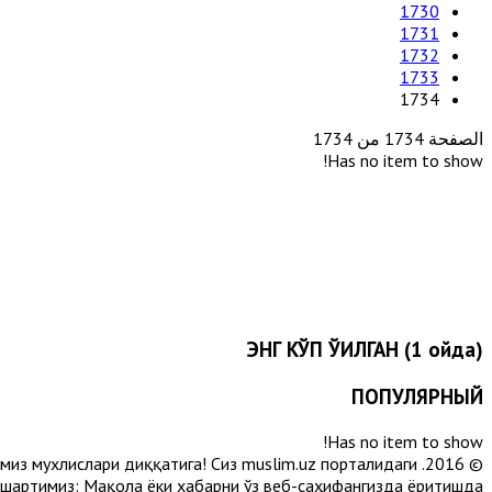
1730
1731
1732
1733
1734
الصفحة 1734 من 1734
Has no item to show!
ЭНГ КЎП ЎҚИЛГАН (1 ойда)
ПОПУЛЯРНЫЙ
Has no item to show!
лимиз мухлислари диққатига! Сиз muslim.uz порталидаги
 шартимиз: Мақола ёки хабарни ўз веб-саҳифангизда ёритишда