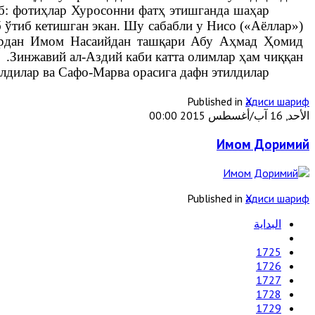
аб: фотиҳлар Хуросонни фатҳ этишганда шаҳар
 ўтиб кетишган экан. Шу сабабли у Нисо («Аёллар»)
 ердан Имом Насаийдан ташқари Абу Аҳмад Ҳомид
Зинжавий ал-Аздий каби катта олимлар ҳам чиққан.
дилар ва Сафо-Марва орасига дафн этилдилар.
Published in
Ҳадиси шариф
الأحد, 16 آب/أغسطس 2015 00:00
Имом Доримий
Published in
Ҳадиси шариф
البداية
1725
1726
1727
1728
1729