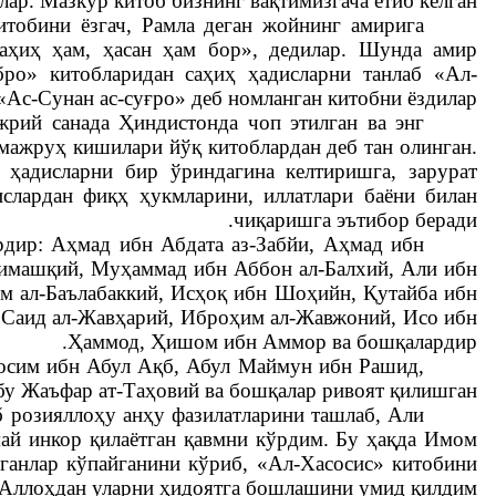
ар. Мазкур китоб бизнинг вақтимизгача етиб келган.
тобини ёзгач, Рамла деган жойнинг амирига
саҳиҳ ҳам, ҳасан ҳам бор», дедилар. Шунда амир
ро» китобларидан саҳиҳ ҳадисларни танлаб «Ал-
Ас-Сунан ас-суғро» деб номланган китобни ёздилар.
рий санада Ҳиндистонда чоп этилган ва энг
 мажруҳ кишилари йўқ китоблардан деб тан олинган.
ҳадисларни бир ўриндагина келтиришга, зарурат
слардан фиқҳ ҳукмларини, иллатлари баёни билан
чиқаришга эътибор беради.
рдир: Аҳмад ибн Абдата аз-Забйи, Аҳмад ибн
имашқий, Муҳаммад ибн Аббон ал-Балхий, Али ибн
 ал-Баълабаккий, Исҳоқ ибн Шоҳийн, Қутайба ибн
 Саид ал-Жавҳарий, Иброҳим ал-Жавжоний, Исо ибн
Ҳаммод, Ҳишом ибн Аммор ва бошқалардир.
осим ибн Абул Ақб, Абул Маймун ибн Рашид,
бу Жаъфар ат-Таҳовий ва бошқалар ривоят қилишган.
 розияллоҳу анҳу фазилатларини ташлаб, Али
май инкор қилаётган қавмни кўрдим. Бу ҳақда Имом
ганлар кўпайганини кўриб, «Ал-Хасосис» китобини
 Аллоҳдан уларни ҳидоятга бошлашини умид қилдим».