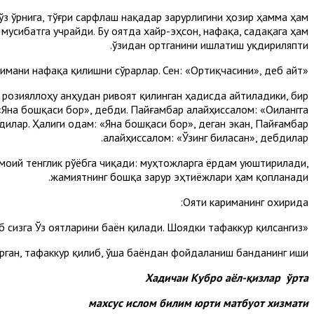
ўз ўрнига, тўғри сарфлаш нақадар зарурлигини ҳозир ҳамма ҳам
мусибатга учрайди. Бу оятда хайр-эҳсон, нафақа, садақага ҳам
ўзидан ортганини ишлатиш уқдириляпти.
«Ва сендан нимани нафақа қилишни сўрарлар. Сен: «Ортиқчасини», деб айт».
а розияллоҳу анҳудан ривоят қилинган ҳадисда айтиладики, бир
 «Яна бошқаси бор», дебди. Пайғамбар алайҳиссалом: «Оилангга
дилар. Ҳалиги одам: «Яна бошқаси бор», деган экан, Пайғамбар
алайҳиссалом: «Ўзинг биласан», дебдилар.
моий тенглик рўёбга чиқади: муҳтожларга ёрдам уюштирилади,
жамиятнинг бошқа зарур эҳтиёжлари ҳам қопланади.
Ояти кариманинг охирида:
«Аллоҳ шундоқ қилиб сизга Ўз оятларини баён қилади. Шоядки тафаккур қилсангиз».
рган, тафаккур қилиб, ўша баёндан фойдаланиш банданинг иши.
Хадичаи Кубро аёл-қизлар ўрта
махсус ислом билим юрти матбуот хизмати