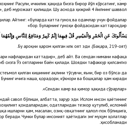
ҳнинг Расули, ичкилик ҳақида бизга бирор йўл кўрсатинг, хамр
р», деб мурожаат қилишди. Шу аснода ҳижрий 4 йилнинг шаввол
дилар. Айтинг: «Буларда катта гуноҳ ва одамлар учун фойдалар
бор. Буларнинг гуноҳи фойдасидан каттароқдир»
يَسْأَلُونَكَ عَنِ الْخَمْرِ وَالْمَيْسِرِ قُلْ فِيهِمَا إِثْمٌ كَبِيرٌ وَمَنَافِعُ لِلنَّاسِ وَإِثْمُهُمَا أَكْ
(Бақара, 219-оят). Бу ароқни ҳаром қилган илк оят эди.
ҳлари нафларидан каттадир», деб айт. Ва сендан нимани нафақа
иб сизга Ўз оятларини баён қилади. Шоядки тафаккур қилсангиз.
стеъмол қилган кишининг ақлини тўсувчи, яъни, бир оз бўлса-да
 Бунинг ичига наша, қорадори, кўкнори ва бошқалар ҳам киради.
«Сендан хамр ва қимор ҳақида сўрарлар».
дай савол бўлиши, албатта, зарур эди. Ислом инсон ҳаётининг
 жоҳилият қоидаларидан, одатларидан тезкор қутулиб, исломий
қа ишларни ҳам, масалан, озиқ-овқатнинг ҳалол-пок бўлишига,
ор беради. Чунки булар инсоният ҳаётидаги энг муҳум ҳолатлар
ҳисобланади.