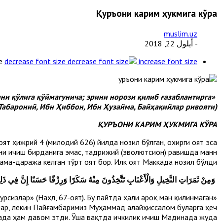
Қуръони карим ҳукмига кўра
muslim.uz
- أيلول 22, 2018
e
decrease font size
increase font size
ини қўлига қўймагунича; эрини норози қилиб ғазаблантирга
(Табароний, Ибн Ҳиббон, Ибн Ҳузайма, Байҳақийлар ривояти).
ҚУРЪОНИ КАРИМ ҲУКМИГА КЎРА
оят ҳижрий 4 (милодий 626) йилда нозил бўлган, охирги оят эса
рни ичиш бирданига эмас, тадрижий (эволютсион) равишда манн
ама-даража келган тўрт оят бор. Илк оят Маккада нозил бўлди:
وَمِنْ ثَمَرَاتِ النَّخِيلِ وَالْأَعْنَابِ تَتَّخِذُونَ مِنْهُ سَكَرًا
وَرِزْقًا حَسَنًا إِنَّ فِي ذَلِكَ
лурсизлар» (Наҳл, 67-оят). Бу пайтда ҳали ароқ ман қилинмаган
шар, лекин Пайғамбаримиз Муҳаммад алайҳиссалом буларга ҳеч
инада ҳам давом этди. Ўша вақтда ичкилик ичиш Мадинада жуда