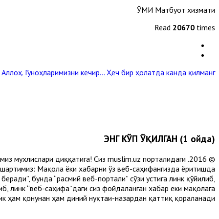
ЎМИ Матбуот хизмати
Read
20670
times
, Аллоҳ. Гуноҳларимизни кечир...
Ҳеч бир ҳолатда канда қилманг »
ЭНГ КЎП ЎҚИЛГАН (1 ойда)
лимиз мухлислари диққатига! Сиз muslim.uz порталидаги
 шартимиз: Мақола ёки хабарни ўз веб-саҳифангизда ёритишда
еради”, бунда “расмий веб-портали” сўзи устига линк қўйилиб,
либ, линк “веб-саҳифа”даги сиз фойдаланган хабар ёки мақолага
ик ҳам қонунан ҳам диний нуқтаи-назардан қаттиқ қораланади.