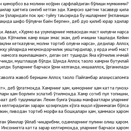
ки қиморбоз ва молини ноўрин сарфлайдиган бўлиши мумкинми?
илар ҳаётига сингиб кетган эди. Хамрсиз ҳаётни тасаввур қила
ри ўзларидаги пок ҳис-туйғу таъсирида бу ишларнинг ўнгланиши
ҳақида шифо бўлувчи баён бергин», деб дуо қилиб юрар эдилар.
и. Аввал, «Хурмо ва узумларнинг мевасидан маст килувчи нарса
ди. Кўпчилик хамр яхши эмас экан, деб ичишни ташлади. Кейин
ақлни кетказувчи, молни тортиб олувчи нарса», дедилар. Аллоҳ
анҳу уйларида меҳмондорчилик уюштирдилар, у ерда ичиб маст
намозга яқинлашманг», деган оят туширди. Яна кўпчилик ичмай
 чиқди, муштлашув бўлди. Шунда Аллоҳ таоло хамрни бутунлай
илди. Буларнинг барчаси ўрни келганда, иншааллоҳ, ўрганилади.
саволга жавоб беришни Аллоҳ таоло Пайғамбар алаҳиссаломга:
т», деб ўргатмоқда. Хамрнинг ҳам, қиморнинг ҳам катта гуноҳ
лари ҳам борлиги эслатиб ўтилмоқда. Хамр сотиб пул топишни,
аат деб тушунишган. Лекин бунга ўхшаш манфаатлари уларнинг
 келтирадиган зарари ҳозиргидек кўзга яққол кўринмаган бўлса
умкин, пиводан тортиб морфи ва бошқалари ҳам, ҳаммаси ҳаром.
нган ўйинлар ўйлаб чиқарибми, одамларнинг пулини олиш ҳаром.
 Инсониятга катта зарар келтирмоқда, уларнинг барчаси ҳаром.