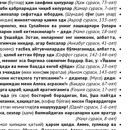
вчи
(бутлар)
ҳам заифлик қилурлар
(Ҳаж сураси, 73-оят).
каби қабрларидан чиқиб келурлар
(Қамар сураси, 7-оят).
ъжизалар сифатида юбордик.
(Шундан)
сўнг
(ҳам улар)
индан)
жиноятчилар қавми эди
(Аъроф сураси, 133-оят).
ирингиз, яна Сулаймон ва унинг лашкарлари ўзлари
ларни эзиб кетмасинлар!» – деди
(Намл сураси, 18-оят)
а ўхшайди. Зотан, инларнинг энг нимжони, албатта,
ргимчак инидир, агар билсалар
(Анкабут сураси, 41-оят).
 доимо)
тасбеҳ айтувчилардан бўлмаганида, албатта,
),
қолиб кетган бўлур эди
(Соффот сураси, 142-144-оят).
, менинг эса биргина совлиғим бордир.
Бас, у: «Ўшани
деди ва мени баҳсда енгиб қўйди»
(Сод сураси, 23-оят).
ва эчкидан
(икки жинс)
ни
(яратди)
(Аъном сураси, 143-оят).
Бизни истеҳзога тутяпсанми?» – дедилар.
(Мусо)
деди:
ишимдан мени Аллоҳ асрасин!»
(Бақара сураси, 67-оят).
ларга қараб, қандай яратилганига
(Ғошия сураси, 17-оят).
йтида
(ёв сари)
бостириб борадиган, бас, ўша пайтда
иланки, ҳақиқатан,
(кофир бўлган)
инсон Парвардигори
 этган неъматлар)
га ношукурдир!
(Одиёт сураси, 1-6-оят).
а, сизлар
(ҳали)
билмайдиган нарсаларни ҳам яратур
(Наҳл сураси, 8-оят).
ъмол қилишни қатъий)
ҳаром қилди. Аммо, зулмкор ва
га гуноҳ йўқдир. Дарҳақиқат, Аллоҳ кечиримли ва