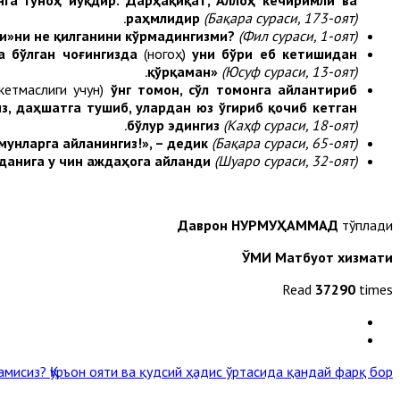
раҳмлидир
(Бақара сураси, 173-оят).
и»ни не қилганини кўрмадингизми?
(Фил сураси, 1-оят).
а бўлган чоғингизда
(ногоҳ)
уни бўри еб кетишидан
қўрқаман»
(Юсуф сураси, 13-оят).
кетмаслиги учун)
ўнг томон, сўл томонга айлантириб
из, даҳшатга тушиб, улардан юз ўгириб қочиб кетган
бўлур эдингиз
(Каҳф сураси, 18-оят).
мунларга айланингиз!», – дедик
(Бақара сураси, 65-оят).
рданига у чин аждаҳога айланди
(Шуаро сураси, 32-оят).
Даврон НУРМУҲАММАД
тўплади
ЎМИ Матбуот хизмати
Read
37290
times
жамисиз?
Қуръон ояти ва қудсий ҳадис ўртасида қандай фарқ бор? »