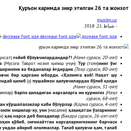
Қуръон каримда зикр этилган 26 та жонзот
muslim.uz
- شباط 21, 2018
e
decrease font size
increase font size
ухсат)
ғойиб бўлувчилардандир?!
(Намл сураси, 20-оят).
га
(Мусога Таврот нозил қилиш учун)
Тур
(тоғи)
нинг ўнг
 ширинлик ва беданалар ёғдирдик
(Тоҳо сураси, 80-оят)
овчи бир қарғани юборди. «Ҳолимга вой! Наҳот шу
Шундай қилиб
(у)
пушаймон қилувчилардан бўлиб қолди
(Намл сураси, 31-оят).
амлар)
барпо қиладиган нарсаларга ин қурингиз
(Наҳл
сураси, 68-оят).
ган кўршапалаклар каби бўлурлар
(Қориа сураси, 4-оят).
монли кишилар-ку, уни
(масални)
ҳақиқатан ўзларининг
н)
ҳақ нарса деб биладилар
(Бақара сураси, 26-оят-оят).
лоҳни қўйиб, сиғинаётган нарсаларингизнинг барчаси
 ундан айириб ололмаслар. Талаб қилувчи ҳам, талаб