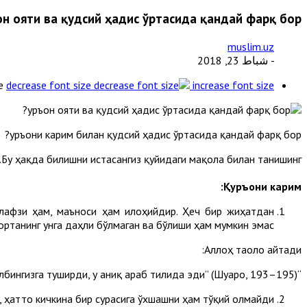
н ояти ва қудсий ҳадис ўртасида қандай фарқ бор?
muslim.uz
- شباط 23, 2018
e
decrease font size
increase font size
Қуръони карим билан қудсий ҳадис ўртасида қандай фарқ бор?
Бу ҳақда билишни истасангиз қуйидаги мақола билан танишинг.
Қуръони карим:
г лафзи ҳам, маъноси ҳам илоҳийдир. Ҳеч бир жиҳатдан
ортанинг унга даҳли бўлмаган ва бўлиши ҳам мумкин эмас.
Аллоҳ таоло айтади:
“Уни Руҳул амин (Жаброил) олиб келиб, огоҳлантирувчи (пайғамбар)лардан бўлишингиз учун қалбингизга туширди, у аниқ араб тилида эди” (Шуаро, 193–195).
 ҳатто кичкина бир сурасига ўхшашни ҳам тўқий олмайди.