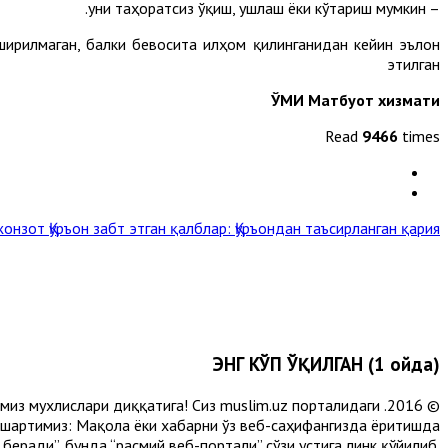
– уни таҳоратсиз ўқиш, ушлаш ёки кўтариш мумкин.
ширилмаган, балки бевосита илҳом қилинганидан кейин эълон
этилган
ЎМИ Матбуот хизмати
Read
9466
times
 жонзот
Қуръон забт этган қалблар: Қуръондан таъсирланган қария »
ЭНГ КЎП ЎҚИЛГАН (1 ойда)
лимиз мухлислари диққатига! Сиз muslim.uz порталидаги
 шартимиз: Мақола ёки хабарни ўз веб-саҳифангизда ёритишда
еради”, бунда “расмий веб-портали” сўзи устига линк қўйилиб,