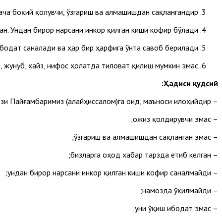
гача боқий қолувчи, ўзгариш ва алмашишдан сақлангандир.
ан. Ундан бирор нарсани инкор қилган киши кофир бўлади.
ибодат саналади ва ҳар бир ҳарфига ўнта савоб берилади.
, жунуб, хайз, нифос ҳолатда тиловат қилиш мумкин эмас.
Ҳадиси қудсий:
– унинг лафзи Пайғамбаримиз (алайҳиссалом)га оид, маъноси илоҳийдир;
– ожиз қолдирувчи эмас;
– ўзгариш ва алмашишдан сақланган эмас;
– бизларга оҳод хабар тарзда етиб келган;
– ундан бирор нарсани инкор қилган киши кофир саналмайди;
– намозда ўқилмайди;
– уни ўқиш ибодат эмас;