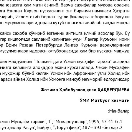
ала юзасига ҳам матн ёзилиб, барча саҳифалар муқова орасига
га ёзилган Куръон нусхасининг энг биринчи намунаси Ҳазрати
ириб, Ислом етиб борган турли ўлкаларга юборилган. Бугунги
он мусулмонлари идораси кутубхонасида авайлаб сақланмокда.
қайси саҳоба кўчириб ёзганини айтишга илмий асослар йўқ. Бу
гар қишлоғида сақланиб келингани учун “Лангар Куръони” номи
тор Ефим Резван Петербургда Лангар Куръони варақларининг
 мусулмонлари идораси кутубхонасида ҳам бир нусхаси мавжуд.
оил махдумнинг “Тошкентдаги Усмон мусҳафи тарихи” асарида
мизга келишига алоқадор экани кўрсатилади. Лекин Мусҳафни
а муҳожир бўлиб келган Усмон ибн Аффоннинг ўғли Холид ибн
бараси айнан Холид ибн Усмонга мансуб меъморий ёдгорликдир.
Фотима Ҳабибуллоҳ қизи ҲАҚБЕРДИЕВА
ЎМИ Матбуот хизмати
Манбалар:
он Мусҳафи тарихи”, Т., “Мовароуннаҳр”, 1995, 37-41-б.
н ҳавлар Расул”, Байрут, “Дорул фикр”, 387—393-бетлар.