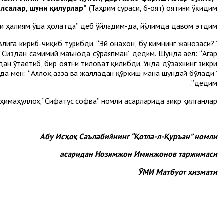
лсалар, шуни қилурлар”
(Таҳрим сураси, 6-оят) оятини ўқидим.
ши ҳалиям ўша ҳолатда” деб ўйладим-да, йўлимда давом этдим.
овлига кириб-чиқиб турибди. “Эй онахон, бу кимнинг жанозаси?”
н. Сиздан самимий маънода сўраяпман” дедим. Шунда аёл: “Агар
дан ўтаётиб, бир оятни тиловат қилибди. Унда дўзахнинг зикри
нда мен: “Аллоҳ азза ва жалладан қўрқиш мана шундай бўлади”
дедим”.
ҳимаҳуллоҳ “Сифатус софва” номли асарларида зикр қилганлар.
Абу Исҳоқ Саълабийнинг “Қотла-л-Қуръан” номли
асаридан Нозимжон Иминжонов таржимаси
ЎМИ Матбуот хизмати