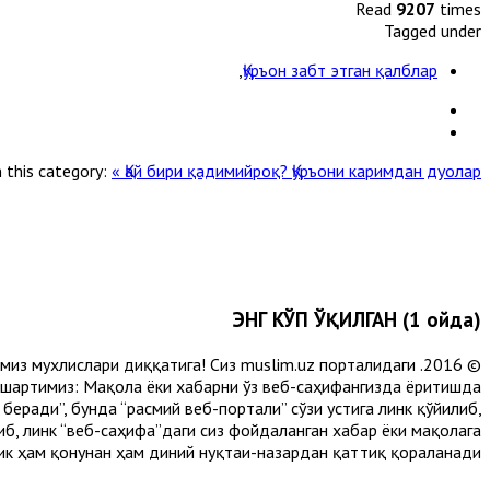
Read
9207
times
Tagged under
,
Қуръон забт этган қалблар
 this category:
« Қай бири қадимийроқ?
Қуръони каримдан дуолар »
ЭНГ КЎП ЎҚИЛГАН (1 ойда)
лимиз мухлислари диққатига! Сиз muslim.uz порталидаги
 шартимиз: Мақола ёки хабарни ўз веб-саҳифангизда ёритишда
еради”, бунда “расмий веб-портали” сўзи устига линк қўйилиб,
либ, линк “веб-саҳифа”даги сиз фойдаланган хабар ёки мақолага
ик ҳам қонунан ҳам диний нуқтаи-назардан қаттиқ қораланади.