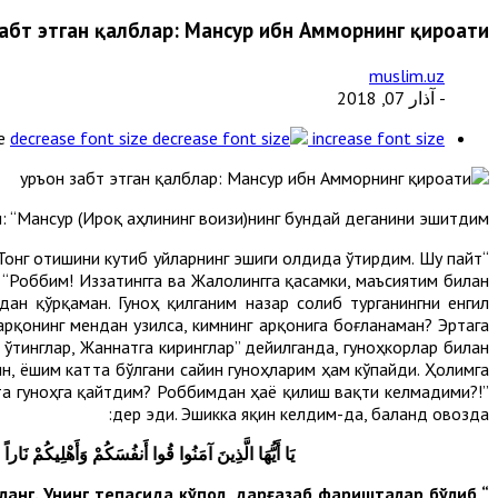
абт этган қалблар: Мансур ибн Амморнинг қироати
muslim.uz
- آذار 07, 2018
e
decrease font size
increase font size
 “Мансур (Ироқ аҳлининг воизи)нинг бундай деганини эшитдим:
 Тонг отишини кутиб уйларнинг эшиги олдида ўтирдим. Шу пайт
“Роббим! Иззатингга ва Жалолингга қасамки, маъсиятим билан
ан қўрқаман. Гуноҳ қилганим назар солиб турганингни енгил
арқонинг мендан узилса, кимнинг арқонига боғланаман? Эртага
 ўтинглар, Жаннатга киринглар” дейилганда, гуноҳкорлар билан
н, ёшим катта бўлгани сайин гуноҳларим ҳам кўпайди. Ҳолимга
рта гуноҳга қайтдим? Роббимдан ҳаё қилиш вақти келмадими?!”
дер эди. Эшикка яқин келдим-да, баланд овозда:
يَا أَيُّهَا الَّذِينَ آمَنُوا قُوا أَنفُسَكُمْ وَأَهْلِيكُمْ نَا
ланг. Унинг тепасида қўпол, дарғазаб фаришталар бўлиб,