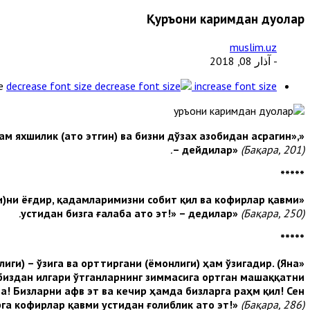
Қуръони каримдан дуолар
muslim.uz
- آذار 08, 2018
e
decrease font size
increase font size
ам яхшилик (ато этгин) ва бизни дўзах азобидан асрагин»,
«
– дейдилар»
(Бақара, 201).
*****
и)ни ёғдир, қадамларимизни собит қил ва кофирлар қавми
«
устидан бизга ғалаба ато эт!» – дедилар»
(Бақара, 250).
*****
ги) – ўзига ва орттиргани (ёмонлиги) ҳам ўзигадир. (Яна
«
, биздан илгари ўтганларнинг зиммасига ортган машаққатни
! Бизларни афв эт ва кечир ҳамда бизларга раҳм қил!
Сен
рга кофирлар қавми устидан ғолиблик ато эт!»
(Бақара, 286).