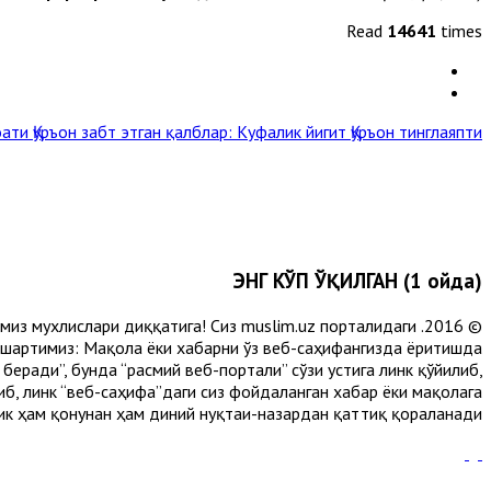
Read
14641
times
роати
Қуръон забт этган қалблар: Куфалик йигит Қуръон тинглаяпти »
ЭНГ КЎП ЎҚИЛГАН (1 ойда)
лимиз мухлислари диққатига! Сиз muslim.uz порталидаги
 шартимиз: Мақола ёки хабарни ўз веб-саҳифангизда ёритишда
еради”, бунда “расмий веб-портали” сўзи устига линк қўйилиб,
либ, линк “веб-саҳифа”даги сиз фойдаланган хабар ёки мақолага
ик ҳам қонунан ҳам диний нуқтаи-назардан қаттиқ қораланади.