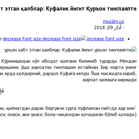
т этган қалблар: Куфалик йигит Қуръон тинглаяпти
muslim.uz
- آذار 09, 2018
e
decrease font size
increase font size
н. Кўринишидан кўп ибодат қилгани билиниб турарди. Мендан
еришини, ўша қироатни тинглашни истайман. Бир марта унинг
сни ерда қолдирмай, дарҳол Куфага келди. Ўша масжидга кириб,
қироат қилишга киришди.
فَإِ
ъни, қиёматдан дарак бергувчи сурга пуфланган пайтда ҳар ким
и, онаси, ака-укаси, бола-чақасидан қочадиган бўлиб қолади.)