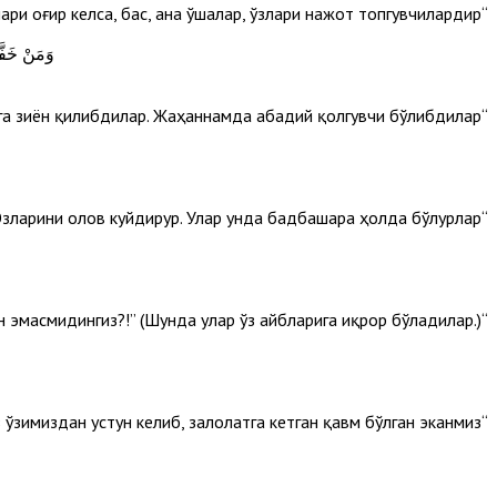
“Кимнинг мезонлари оғир келса, бас, ана ўшалар, ўзлари нажот топгувчилардир”.
وَمَنْ خَفَّ
“Кимнинг мезони енгил келса, бас, ана ўшалар, ўзларига зиён қилибдилар. Жаҳаннамда абадий қолгувчи бўлибдилар”.
“Юзларини олов куйдирур. Улар унда бадбашара ҳолда бўлурлар”.
“Сизларга оятларим тиловат қилинган эмасмиди?! Бас, сиз уларни ёлғонга чиқарган эмасмидингиз?!” (Шунда улар ўз айбларига иқрор бўладилар.)
“Улар: “Эй Роббимиз, бадбахтлигимиз ўзимиздан устун келиб, залолатга кетган қавм бўлган эканмиз.