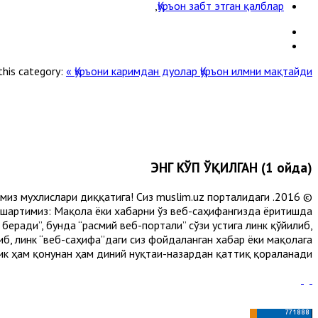
,
Қуръон забт этган қалблар
this category:
« Қуръони каримдан дуолар
Қуръон илмни мақтайди »
ЭНГ КЎП ЎҚИЛГАН (1 ойда)
лимиз мухлислари диққатига! Сиз muslim.uz порталидаги
 шартимиз: Мақола ёки хабарни ўз веб-саҳифангизда ёритишда
еради”, бунда “расмий веб-портали” сўзи устига линк қўйилиб,
либ, линк “веб-саҳифа”даги сиз фойдаланган хабар ёки мақолага
ик ҳам қонунан ҳам диний нуқтаи-назардан қаттиқ қораланади.