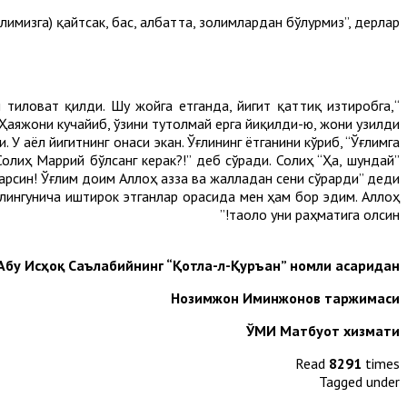
лимизга) қайтсак, бас, албатта, золимлардан бўлурмиз”, дерлар”.
и тиловат қилди. Шу жойга етганда, йигит қаттиқ изтиробга,
Ҳаяжони кучайиб, ўзини тутолмай ерга йиқилди-ю, жони узилди.
У аёл йигитнинг онаси экан. Ўғлининг ётганини кўриб, “Ўғлимга
олиҳ Маррий бўлсанг керак?!” деб сўради. Солиҳ “Ҳа, шундай”
қарсин! Ўғлим доим Аллоҳ азза ва жалладан сени сўрарди” деди.
илингунича иштирок этганлар орасида мен ҳам бор эдим. Аллоҳ
таоло уни раҳматига олсин!”
Абу Исҳоқ Саълабийнинг “Қотла-л-Қуръан” номли асаридан
Нозимжон Иминжонов таржимаси
ЎМИ Матбуот хизмати
Read
8291
times
Tagged under