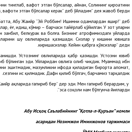
ни тинглаб, вафот этган бўлсалар, айнан, Солиҳнинг қироатини
, вафоти этган бўлсалар керак” деб ўйладим” дея жавоб берди.
Албатта, Абу Жаҳийр “Эй Роббим! Ишимни одамлардан яшир!” деб
ар, ёғ, идиш, кўмир – барчаси тайёрлаб қўйилган. У зот уларни
н занбил, белкурак ва болға. Бизнинг атрофимиздаги уйларда
рларини шу ҳовлиларида қазишади. Сизлар у кишини ювишга
киришасизлар. Кейин қабрга қўясизлар” деди.
ланишди. Устознинг ҳовлиларида қабр қазишди. Устозни ювиб
иб бўлинган эди. Уйларидан ҳовлига олиб чиқдик. Муҳаммад ибн
ини эшитмадик, маҳзунликни ифода қиладиган бирорта аломат,
сезгини ҳис қилмадик. Дафн қилиб бўлгач, барчамиз тарқалдик.
ҳийр ҳақларида гапириб бер” дер эди. Мен гапириб берардим, у
эса соқоли нам бўлгунча йиғларди”.
Абу Исҳоқ Саълабийнинг “Қотла-л-Қуръан” номли
асаридан Нозимжон Иминжонов таржимаси
ЎМИ Матбуот хизмати