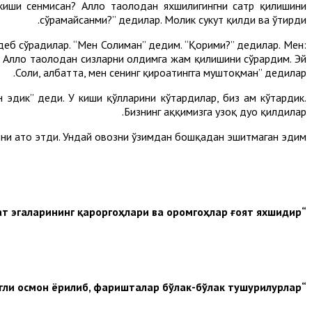
н киши сенмисан? Аллоҳ таолодан яхшилигингни сатр қилишини
сўрамайсанми?” дедилар. Молик сукут қилди ва ўтирди.
 деб сўрадилар. “Мен Солиҳман” дедим. “Қорими?” дедилар. Мен:
ен Аллоҳ таолодан сизларни олдимга жам қилишини сўрардим. Эй
Солиҳ, албатта, мен сенинг қироатингга муштоқман” дедилар.
н эдик” деди. У киши қўлларини кўтардилар, биз ҳам кўтардик.
Бизнинг ҳаққимизга узоқ дуо қилдилар.
озни ато этди. Ундай овозни ўзимдан бошқадан эшитмаган эдим.
“Ўша кунда жаннат эгаларининг қароргоҳлари ва оромгоҳлар ғоят яхшидир”.
“У кунда булутли осмон ёрилиб, фаришталар бўлак-бўлак тушурилурлар”.