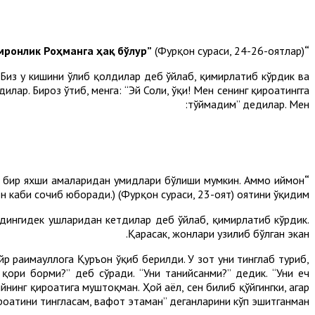
(Фурқон сураси, 24-26-оятлар).
“У кунда ҳукмронлик Роҳманга ҳақ бўлур”
. Биз у кишини ўлиб қолдилар деб ўйлаб, қимирлатиб кўрдик ва
ар. Бироз ўтиб, менга: “Эй Солиҳ, ўқи! Мен сенинг қироатингга
тўймадим” дедилар. Мен:
и бир яхши амаларидан умидлари бўлиши мумкин. Аммо иймон
“Ва қилган амалига келиб, уларни тўзон каби сочиб юборурмиз”.
н каби сочиб юборади.) (Фурқон сураси, 23-оят) оятини ўқидим.
олдингидек ҳушларидан кетдилар деб ўйлаб, қимирлатиб кўрдик.
Қарасак, жонлари узилиб бўлган экан.
р раҳимаҳуллоҳга Қуръон ўқиб берилди. У зот уни тинглаб туриб,
 қори борми?” деб сўради. “Уни танийсанми?” дедик. “Уни ҳеч
рийнинг қироатига муштоқман. Ҳой аёл, сен билиб қўйгингки, агар
роатини тингласам, вафот этаман” деганларини кўп эшитганман.