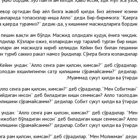
 Девор ортидан бир аёл бизга жавоб қилди. Биз аёлнинг юзини
қанларида топасизлар инша Аллоҳ” деди. Бир-биримизга: “Қаерга
 қаерда турамиз?” дедик-да, у кишининг масжидларига бордик.
 пешин вақти ҳам бўлди. Масжид олдидаги қудуқ ёнига чиқдик.
лдилар. Кўзлари ожиз, юзларидан нур таралиб турган бир киши.
нилари ҳам масжидга кириб келишди. Кейин биз билан пешинни
н туриб саккиз ракат намоз ўқидилар. Сўнгра бизга юзландилар.
йин ундан: “Аллоҳ сенга раҳм қилсин, кимсан?” деб сўрадилар.
аолодан яхшилигингни сатр қилишини сўрамайсанми?” дедилар.
Муҳаммад сукут қилди ва ўтирди.
ллоҳ сенга раҳм қилсин, кимсан?” деб сўрадилар. “Мен Собитман”
ўқийдиган инсон” деб биладиган киши сенмисан? Аллоҳ таолодан
илишини сўрамайсанми?” дедилар. Собит сукут қилди ва ўтирди.
ндан: “Аллоҳ сенга раҳм қилсин, кимсан?” деб сўрадилар. “Мен
и ижобат бўладиган инсон” деб биладиган киши сенмисан? Аллоҳ
илишини сўрамайсанми?” дедилар. Собит сукут қилди ва ўтирди.
нга раҳм қилсин, кимсан?” деб сўрадилар. “Мен Моликман” деди.