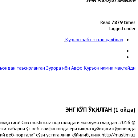
Read
7879
times
Tagged under
,
Қуръон забт этган қалблар
уръондан таъсирланган Зурора ибн Авфо
Қуръон илмни мақтайди »
ЭНГ КЎП ЎҚИЛГАН (1 ойда)
и диққатига! Сиз muslim.uz порталидаги маълумотлардан
 ёки хабарни ўз веб-саҳифангизда ёритишда қуйидаги кўринишда
 веб-портали” сўзи устига линк қўйилиб, линк http//muslim.uz