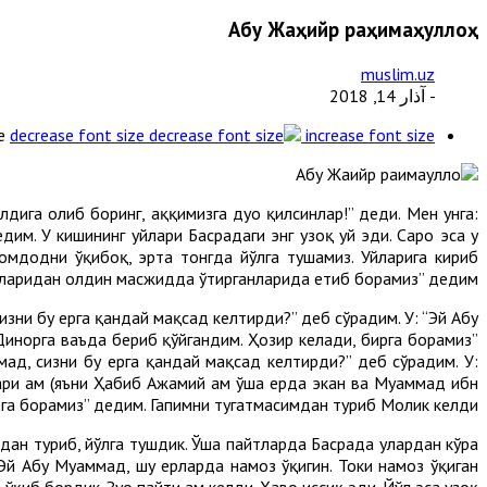
Абу Жаҳийр раҳимаҳуллоҳ
muslim.uz
- آذار 14, 2018
e
decrease font size
increase font size
лдига олиб боринг, ҳаққимизга дуо қилсинлар!” деди. Мен унга:
им. У кишининг уйлари Басрадаги энг узоқ уй эди. Саҳро эса у
омдодни ўқибоқ, эрта тонгда йўлга тушамиз. Уйларига кириб
ларидан олдин масжидда ўтирганларида етиб борамиз” дедим.
зни бу ерга қандай мақсад келтирди?” деб сўрадим. У: “Эй Абу
 Динорга ваъда бериб қўйгандим. Ҳозир келади, бирга борамиз”
ад, сизни бу ерга қандай мақсад келтирди?” деб сўрадим. У:
ари ҳам (яъни Ҳабиб Ажамий ҳам ўша ерда экан ва Муҳаммад ибн
рга борамиз” дедим. Гапимни тугатмасимдан туриб Молик келди.
дан туриб, йўлга тушдик. Ўша пайтларда Басрада улардан кўра
Эй Абу Муҳаммад, шу ерларда намоз ўқигин. Токи намоз ўқиган
қиб бордик. Зуҳо пайти ҳам келди. Ҳаво иссиқ эди. Йўл эса узоқ.