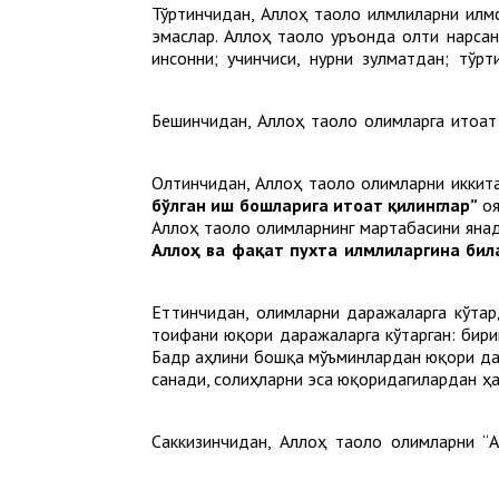
Тўртинчидан, Аллоҳ таоло илмлиларни илм
эмаслар. Аллоҳ таоло Қуръонда олти нарсан
инсонни; учинчиси, нурни зулматдан; тўр
Бешинчидан, Аллоҳ таоло олимларга итоа
Олтинчидан, Аллоҳ таоло олимларни иккита
бўлган иш бошларига итоат қилинглар”
оя
Аллоҳ таоло олимларнинг мартабасини янад
Аллоҳ ва фақат пухта илмлиларгина би
Еттинчидан, олимларни даражаларга кўта
тоифани юқори даражаларга кўтарган: бирин
Бадр аҳлини бошқа мўъминлардан юқори дар
санади, солиҳларни эса юқоридагилардан ҳ
Саккизинчидан, Аллоҳ таоло олимларни “