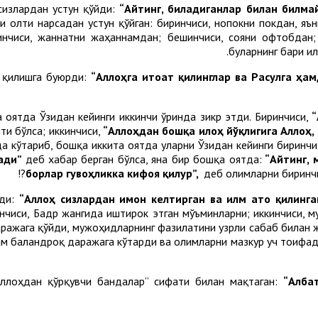
сизлардан устун қўйди:
“Айтинг, биладиганлар билан билма
и олти нарсадан устун қўйган: биринчиси, нопокни покдан, яъ
тинчиси, жаннатни жаҳаннамдан; бешинчиси, сояни офтобдан;
буларнинг бари и
т қилишга буюрди:
“Аллоҳга итоат қилинглар ва Расулга ҳа
 оятда Ўзидан кейинги иккинчи ўринда зикр этди. Биринчиси,
“
ти бўлса; иккинчиси,
“Аллоҳдан бошқа илоҳ йўқлигига Аллоҳ
а кўтариб, бошқа иккита оятда уларни Ўзидан кейинги биринчи
лади”
деб хабар берган бўлса, яна бир бошқа оятда:
“Айтинг, 
борлар гувоҳликка кифоя қилур”,
деб олимларни биринчи
рди:
“Аллоҳ сизлардан имон келтирган ва илм ато қилинга
чиси, Бадр жангида иштирок этган мўъминларни; иккинчиси, му
ажага қўйди, мужоҳидларнинг фазилатини узрли сабаб билан 
ам баландроқ даражага кўтарди ва олимларни мазкур уч тоифад
Аллоҳдан қўрқувчи бандалар” сифати билан мақтаган:
“Алба