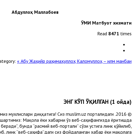
Абдуллоҳ Маллабоев
ЎМИ Матбуот хизмати
Read
8471
times
ategory:
« Абу Жаҳийр раҳимаҳуллоҳ
Каломуллоҳ – илм манбаи »
ЭНГ КЎП ЎҚИЛГАН (1 ойда)
лимиз мухлислари диққатига! Сиз muslim.uz порталидаги
 шартимиз: Мақола ёки хабарни ўз веб-саҳифангизда ёритишда
еради”, бунда “расмий веб-портали” сўзи устига линк қўйилиб,
либ, линк “веб-саҳифа”даги сиз фойдаланган хабар ёки мақолага