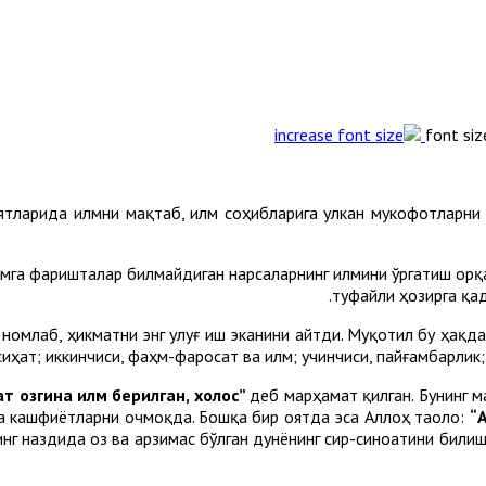
font siz
оятларида илмни мақтаб, илм соҳибларига улкан мукофотларни
га фаришталар билмайдиган нарсаларнинг илмини ўргатиш орқал
туфайли ҳозирга қа
номлаб, ҳикматни энг улуғ иш эканини айтди. Муқотил бу ҳақда
иҳат; иккинчиси, фаҳм-фаросат ва илм; учинчиси, пайғамбарлик; 
ат озгина илм берилган, холос”
деб марҳамат қилган. Бунинг м
та кашфиётларни очмоқда. Бошқа бир оятда эса Аллоҳ таоло:
“
инг наздида оз ва арзимас бўлган дунёнинг сир-синоатини били