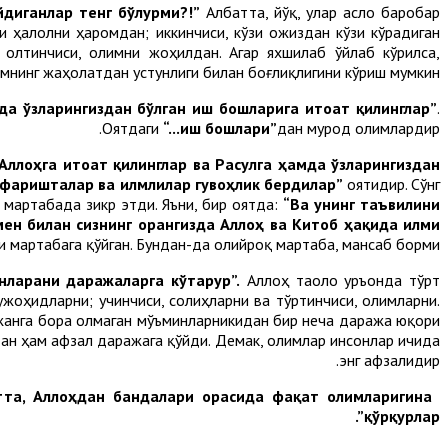
йдиганлар тенг бўлурми?!”
Албатта, йўқ, улар асло баробар
ни ҳалолни ҳаромдан; иккинчиси, кўзи ожиздан кўзи кўрадиган
 олтинчиси, олимни жоҳилдан. Агар яхшилаб ўйлаб кўрилса,
лмнинг жаҳолатдан устунлиги билан боғлиқлигини кўриш мумкин.
мда ўзларингиздан бўлган иш бошларига итоат қилинглар”
.
Оятдаги
“...иш бошлари”
дан мурод олимлардир.
Аллоҳга итоат қилинглар ва Расулга ҳамда ўзларингиздан
, фаришталар ва илмлилар гувоҳлик бердилар”
оятидир. Сўнг
 мартабада зикр этди. Яъни, бир оятда:
“Ва унинг таъвилини
мен билан сизнинг орангизда Аллоҳ ва Китоб ҳақида илми
 мартабага қўйган. Бундан-да олийроқ мартаба, мансаб борми?!
нларани даражаларга кўтарур”.
Аллоҳ таоло Қуръонда тўрт
жоҳидларни; учинчиси, солиҳларни ва тўртинчиси, олимларни.
жанга бора олмаган мўъминларникидан бир неча даража юқори
ан ҳам афзал даражага қўйди. Демак, олимлар инсонлар ичида
энг афзалидир.
тта, Аллоҳдан бандалари орасида фақат олимларигина
қўрқурлар”.