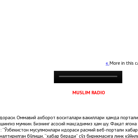
More in this c
MUSLIM RADIO
лари идораси. Оммавий ахборот воситалари вакиллари ҳамда порта
ингиз мумкин. Бизнинг асосий мақсадимиз ҳам шу. Фақат ягона
 “Ўзбекистон мусулмонлари идораси расмий веб-портали хабар б
ўналтирилган бўлиши, “хабар беради” сўз бирикмасига линк қўйи