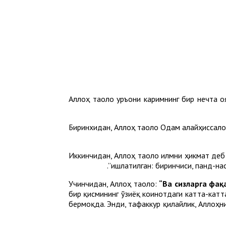
Аллоҳ таоло Қуръони каримнинг бир нечта 
Биринxидан, Аллоҳ таоло Одам алайҳиссалом
Иккинчидан, Аллоҳ таоло илмни ҳикмат деб 
ишлатилган: биринчиси, панд-нас
Учинчидан, Аллоҳ таоло:
“Ва сизларга фақ
бир қисмининг ўзиёқ коинотдаги катта-кат
бермоқда. Энди, тафаккур қилайлик, Аллоҳн