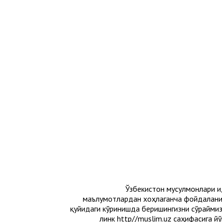
© 2016. Ўзбекистон мусулмон
маълумотлардан хоҳлаганча фойдаланиш
қуйидаги кўринишда беришингизни сўраймиз:
линк http//muslim.uz саҳифасига й