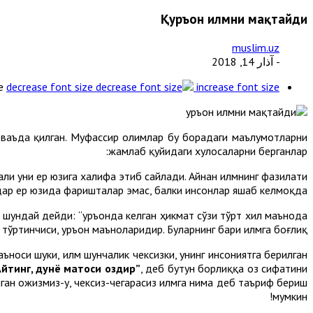
Қуръон илмни мақтайди
muslim.uz
- آذار 14, 2018
e
decrease font size
increase font size
 ваъда қилган. Муфассир олимлар бу борадаги маълумотларни
жамлаб қуйидаги хулосаларни берганлар:
и уни ер юзига халифа этиб сайлади. Айнан илмнинг фазилати
дар ер юзида фаришталар эмас, балки инсонлар яшаб келмоқда.
 шундай дейди: “Қуръонда келган ҳикмат сўзи тўрт хил маънода
тўртинчиси, Қуръон маъноларидир. Буларнинг бари илмга боғлиқ”.
аъноси шуки, илм шунчалик чексизки, унинг инсониятга берилган
Айтинг, дунё матоси оздир”
, деб бутун борлиққа оз сифатини
шган ожизмиз-у, чексиз-чегарасиз илмга нима деб таъриф бериш
мумкин!