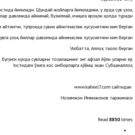
остида йиғилади. Шундай жойларга йиғиладики, у ерда сув узоқ
лар давомида айнимай, бузилмай, ичишга яроқли ҳолда туради.
и айтингчи, тупроққа сувни айнитмаслик хусусиятини ким берган?
увга узоқ йиллар давомида айнимаслик хусусиятини ким берган?
Албатта, Аллоҳ таоло берган!
 бугунги кунда сувларни тозалашнинг энг афзал йўли уларни ер
остидаги ўзига хос омборларга қўйиш экан. Субҳаналлоҳ!
www.kaheel7.com сайтидан
Нозимжон Иминжонов таржимаси
Read
8850
times