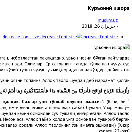
Қуръоний ишора
muslim.uz
- حزيران 26, 2018
e
decrease font size
increase font size
тган, исботлаётган ҳақиқатдир. Қуръон нозил бўлган пайтларда
маган эди. Олимлар “Ер сатҳининг тагида тўпланган чучук сув
из кўриб турган чучук сув миқдоридан анча кўпдир” дейишяпти.
илувчи оятни топамиз. Аллоҳ таоло шундай деб марҳамат қилган:
وَأَرْسَلْنَا الرِّيَاحَ لَوَاقِحَ فَأَنزَلْنَا مِنَ السَّمَاءِ مَاءً فَأَسْقَيْنَاكُمُوهُ وَمَا أَنتُمْ لَهُ بِ
(Яъни, Биз
“Биз шамолларни урчитувчилар этиб юбордик. Бас, осмондан сув тушириб, у ила сизларни сероб қилдик. Сизлар уни тўплаб олувчи эмассиз”.
сан, ёмғирнинг ёғишига шамоллар сабаб бўлади. Улар маълум
 шундан кейин осмондан сув тушади, ёмғир ёғади. Аллоҳ таоло
и. Инсон эса, Аллоҳ тайёр ҳолда унга осмондан тушириб берган
оситалар орқали Аллоҳ таолонинг Ўзи амалга оширади.) (Ҳижр
сураси, 22-оят).