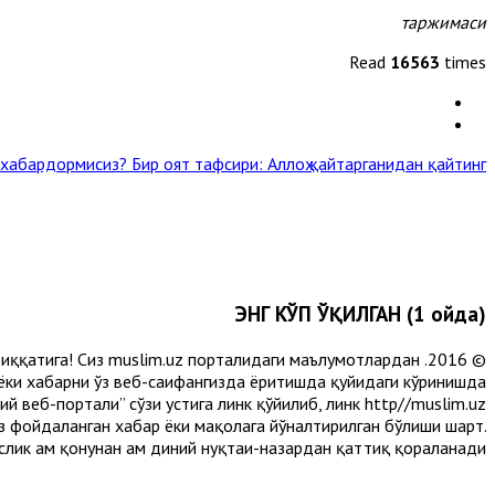
таржимаси
Read
16563
times
н хабардормисиз?
Бир оят тафсири: Аллоҳ қайтарганидан қайтинг! »
ЭНГ КЎП ЎҚИЛГАН (1 ойда)
и диққатига! Сиз muslim.uz порталидаги маълумотлардан
 ёки хабарни ўз веб-саҳифангизда ёритишда қуйидаги кўринишда
 веб-портали” сўзи устига линк қўйилиб, линк http//muslim.uz
сиз фойдаланган хабар ёки мақолага йўналтирилган бўлиши шарт.
лик ҳам қонунан ҳам диний нуқтаи-назардан қаттиқ қораланади.