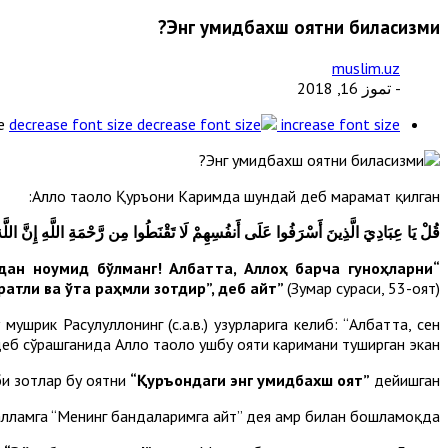
Энг умидбахш оятни биласизми?
muslim.uz
- تموز 16, 2018
e
decrease font size
increase font size
Аллоҳ таоло Қуръони Каримда шундай деб марҳамат қилган:
قُلْ يَا عِبَادِيَ الَّذِينَ أَسْرَفُوا عَلَى أَنفُسِهِمْ لَا تَقْنَطُوا مِن رَّحْمَةِ اللَّهِ إِنَّ اللَّهَ
дан ноумид бўлманг! Албатта, Аллоҳ барча гуноҳларни
“Сен менинг тарафимдан: “Эй ўз жонларига исроф
ратли ва ўта раҳмли зотдир”, деб айт”
(Зумар сураси, 53-оят).
шрик Расулуллоҳнинг (с.а.в.) ҳузурларига келиб: “Албатта, сен
 деб сўрашганида Аллоҳ таоло ушбу ояти каримани туширган экан.
аби зотлар бу оятни
“Қуръондаги энг умидбахш оят”
дейишган.
салламга “Менинг бандаларимга айт” дея амр билан бошламоқда.