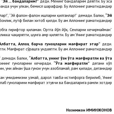
,
“Эй ... бандаларим!”
деди. Менинг бандаларим деяпти. Бу эса
банда учун улкан, бемисл шарафдир. Бу Аллоҳнинг раҳматидандир.
ийлар!”, “Эй фалон-фалон ишларни қилганлар!” демади. Балки,
“Эй
онлик, лутф билан хитоб қилди. Бу ҳам Аллоҳнинг раҳматидандир.
зобга гирифтор қиламан. Ортга йўл йўқ. Сенларни кечирмайман”
кка чақиряпти, шунга амр қиляпти. Бу ҳам Унинг раҳматидандир.
Албатта, Аллоҳ барча гуноҳларни мағфират этар”
деди.
и. Мағфират сўрашга ундаяпти. Бу ҳам Аллоҳнинг раҳматидандир.
” демади. Балки,
“Албатта, унинг ўзи ўта мағфиратли ва ўта
сининг гуноҳларини кечиради.
“Ўта мағфиратли”
дегани кўп
, уни айнан ўша гуноҳи учун азобламай, раҳм қилади, деганидир.
идан умидимизни узмай, дарҳол тавба-истиғфорга берилиб, Унинг
аб гуноҳларини мағфират этувчи ва бандаларига раҳмли зотдир.
Нозимжон ИМИНЖОНОВ