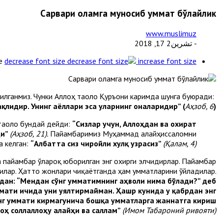
Сарвари оламга муносиб уммат бўлайлик
www.muslimuz
- تشرين2 17, 2018
e
decrease font size
increase font size
Пайғамбаримиз Муҳаммад мустафо соллаллоҳу алайҳи ва салламни ҳаммадан кўп севишга буюрилганмиз. Чунки Аллоҳ таоло Қуръони каримда шунга буюради:
қлидир. Унинг аёллари эса уларнинг оналаридир” (
Аҳзоб, 6
)
 таоло бундай дейди:
“Сизлар учун, Аллоҳдан ва охират
ди”
(Аҳзоб, 21).
Пайғамбаримиз Муҳаммад алайҳиссаломни
а келган:
“Албатта сиз чиройли хулқ узрасиз”
(Қалам, 4).
 пайғамбар ўлароқ юборилган энг охирги элчидирлар. Пайғамбар
дилар. Ҳатто жонлари чиқаётганда ҳам умматларини ўйладилар.
дан: “Мендан сўнг умматимнинг аҳволи нима бўлади?” деб
мати ичида уни уялтирмайман. Ҳашр кунида у қабрдан энг
нг уммати кирмагунича бошқа умматларга жаннатга кириш
оҳ соллаллоҳу алайҳи ва саллам”
(Имом Табароний ривояти).