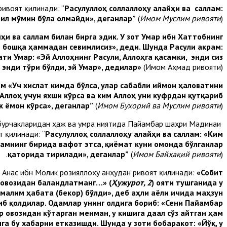
ивоят қилинади: “
Расулуллоҳ соллаллоҳу алайҳи ва саллам:
ил мўмин бўла олмайди», деганлар
”
(
Имом Муслим ривояти
).
ҳи ва саллам
билан
бирга эдик. У зот Умар ибн Хаттобнинг
н бошқа ҳаммадан севимлисиз», деди. Шунда Расули акрам:
и Умар: «Эй Аллоҳнинг Расули, Аллоҳга қасамки, энди сиз
энди тўғри бўлди, эй Умар», дедилар»
(Имом Аҳмад ривояти).
ам «Уч хислат кимда бўлса, улар сабабли иймон ҳаловатини
Аллоҳ учун яхши кўрса ва ким Аллоҳ уни куфрдан қутқариб
 ёмон кўрса», деганлар
”
(
Имом Бухорий ва Муслим ривояти
).
и бурчакларидан ҳаж ва умра ниятида Пайғамбар шаҳри Мадинаи
 қилинади: “
Расулуллоҳ соллаллоҳу алайҳи ва саллам: «Ким
амнинг бирида вафот этса, қиёмат куни омонда бўлганлар
қаторида тирилади», деганлар
”
(
Имом Байҳақий ривояти
).
. Анас ибн Молик розияллоҳу анҳудан ривоят қилинади:
«Собит
р овозидан баландлатманг…» (
Ҳужурот, 2
) ояти тушганида у
малим ҳабата (бекор) бўлди», деб аҳли
аёли ичида маҳзун
иб қолдилар. Одамлар унинг олдига бориб: «Сени Пайғамбар
 овозидан кўтарган менман, у кишига дағал сўз айтган ҳам
а бу хабарни етказишди. Шунда у зоти бобаракот: «Йўқ, у