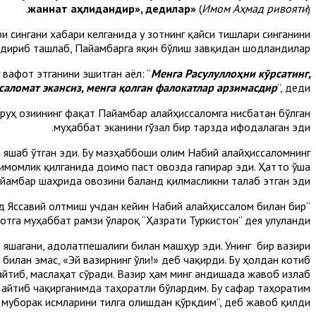
жаннат аҳлидандир», дедилар»
(
Имом Аҳмад ривояти
).
 сингани хабари келганида у зотнинг қайси тишлари синганини
дириб ташлаб, Пайғамбарга яқин бўлиш завқидан шодландилар.
вафот этганини эшитган аёл: “
Менга Расулуллоҳни кўрсатинг,
-саломат экансиз, менга қолган фалокатлар арзимасдир
”, деди.
уҳ озиғининг фақат Пайғамбар алайҳиссаломга нисбатан бўлган
муҳаббат эканини гўзал бир тарзда ифодалаган эди.
 яшаб ўтган эди. Бу мазҳаббоши олим Набий алайҳиссаломнинг
имомлик қилганида доимо паст овозда гапирар эди. Ҳатто ўша
ғамбар шаҳрида овозини баланд қилмасликни талаб этган эди.
д Яссавий олтмиш учдан кейин Набий алайҳиссалом билан бир
тга муҳаббат рамзи ўлароқ “Ҳазрати Туркистон” дея улуғланди.
 яшагани, адолатпешалиги билан машҳур эди. Унинг бир вазири
билан эмас, «Эй вазирнинг ўғли!» деб чақирди. Бу ҳолдан котиб
айтиб, маслаҳат сўради. Вазир ҳам минг андишада жавоб излаб
и айтиб чақирганимда таҳоратли бўлардим. Бу сафар таҳоратим
 муборак исмларини тилга олишдан қўрқдим”, деб жавоб қилди.