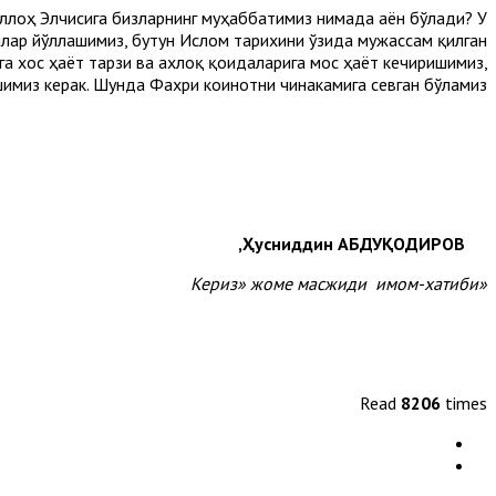
 Аллоҳ Элчисига бизларнинг муҳаббатимиз нимада аён бўлади? У
омлар йўллашимиз, бутун Ислом тарихини ўзида мужассам қилган
га хос ҳаёт тарзи ва ахлоқ қоидаларига мос ҳаёт кечиришимиз,
миз керак. Шунда Фахри коинотни чинакамига севган бўламиз.
Қ
ОДИРОВ,
Ҳусниддин АБДУ
«Кериз» жоме масжиди имом-хатиби
Read
8206
times