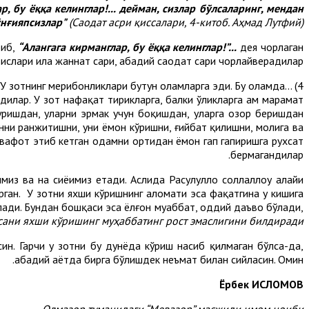
, бу ёққа келинглар!... дейман, сизлар бўлсаларинг, мендан
ўнғияпсизлар"
(Саодат асри қиссалари, 4-китоб. Аҳмад Лутфий)
риб,
“Алангага кирманглар, бу ёққа келинглар!”...
дея чорлаган
адислари ила жаннат сари, абадий саодат сари чорлайверадилар.
 У зотнинг меҳрибонликлари бутун оламларга эди. Бу оламда
4) ...
илар. У зот нафақат тирикларга, балки ўликларга ҳам марҳамат
а уришдан, уларни эрмак учун боқишдан, уларга озор беришдан
онни ранжитишни, уни ёмон кўришни, ғийбат қилишни, молига ва
, вафот этиб кетган одамни ортидан ёмон гап гапиришга рухсат
бермагандилар.
из ва на сиёҳимиз етади. Аслида Расулуллоҳ соллаллоҳу алайҳи
рган. У зотни яхши кўришнинг аломати эса фақатгина у кишига
лади. Бундан бошқаси эса ёлғон муҳаббат, оддий даъво бўлади,
ани яхши кўришинг муҳаббатинг рост эмаслигини билдиради”.
син. Гарчи у зотни бу дунёда кўриш насиб қилмаган бўлса-да,
абадий ҳаётда бирга бўлишдек неъмат билан сийласин. Омин.
Ёрбек ИСЛОМОВ
Олмазор туманидаги “Мевазор” масжиди имом ноиби.