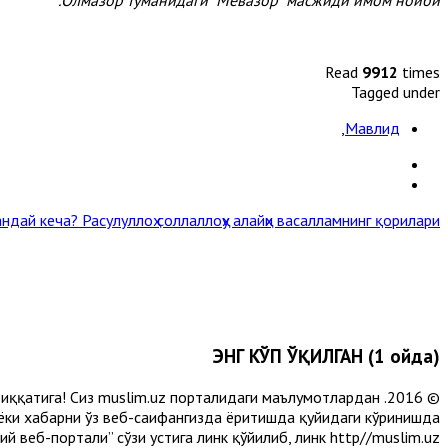
Read
9912
times
Tagged under
,
Мавлид
андай кеча?
Расулуллоҳ соллаллоҳу алайҳи васалламнинг қорилари »
ЭНГ КЎП ЎҚИЛГАН (1 ойда)
и диққатига! Сиз muslim.uz порталидаги маълумотлардан
 ёки хабарни ўз веб-саҳифангизда ёритишда қуйидаги кўринишда
 веб-портали” сўзи устига линк қўйилиб, линк http//muslim.uz