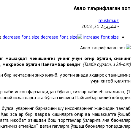
Аллоҳ таърифлаган зот
muslim.uz
- تشرين2 21, 2018
e
decrease font size
increase font size
инг машаққат чекишингиз унинг учун оғир бўлган, сизнинг
, меҳрибон бўлган Пайғамбар келди
”
(Тавба сураси, 128-оят).
н бир нечтасини зикр қилиб, у зотни янада яхшироқ танишимиз
учун хитоб қиляпти.
лар каби инсон фарзандидан бўлган, сизлар каби еб-ичадиган,
Батаҳқиқ, сизларга ўзингиздан бўлган....
1)
соний ҳислатларга эга бўлган кишини Пайғамбар қилиб юбордик.
н бўлса, уларнинг барчасини шу инсонларнинг жинсидан танлаб
. Ҳақ эса ҳар бир даврда кишиларга оғир ва машаққатга ўхшаб
атга ижобат этишдан бош тортганлар ўзларига яна баҳоналар
оқатимиз етмайди”, деган гапларга ўхшаш баҳоналар топардилар.