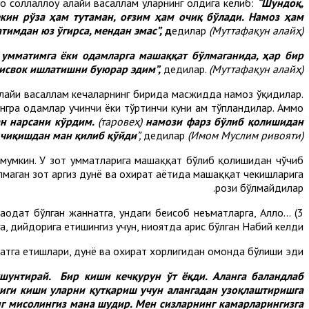
ҳ соллаллоҳу алайҳи васаллам уларнинг олдига келиб:
“Шундоқ,
екин рўза ҳам тутаман, оғзим ҳам очиқ бўлади. Намоз ҳам
тимдан юз ўгирса, мендан эмас”,
д
едилар
(Муттафақун алайҳ).
 умматимга ёки одамларга машаққат бўлмаганида, ҳар бир
исвок ишлатишни буюрар эдим”,
дедилар.
(Муттафақун алайҳ)
у алайҳи васаллам кечаларнинг бирида масжидда намоз ўқидилар.
ўнгра одамлар учинчи ёки тўртинчи куни ҳам тўпландилар. Аммо
ан нарсани кўрдим.
(таровеҳ)
намози фарз бўлиб қолишидан
 чиқишдан ман қилиб қўйди
”,
дедилар
(Имом Муслим ривояти).
из мумкин. У зот умматларига машаққат бўлиб қолишидан чўчиб
маган зот ҳаргиз дунё ва охират ҳаётида машаққат чекишларига
рози бўлмайдилар.
одат бўлган жаннатга, ундаги беҳисоб неъматларга, Аллоҳ
3) ...
а, дийдорига етишингиз учун, ниҳоятда ҳарис бўлган Набий келди.
датга етишлари, дунё ва охират хорлигидан омонда бўлиши эди.
шунтирай. Бир киши кечқурун ўт ёқди. Аланга баландлаб
лиги киши уларни қутқариш учун алангадан узоқлаштиришга
г мисолингиз мана шудир. Мен сизларнинг камарларингизга