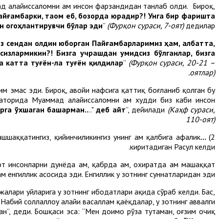
ад алайҳиссаломни ҳам инсон фарзандидан танлаб олди. Бироқ,
айғамбарки, таом еб, бозорда юрадир?! Унга бир фаришта
ан огоҳлантирувчи бўлар эди
”
(Фурқон сураси, 7-оят)
дедилар.
з сендан олдин юборган Пайғамбарларимиз ҳам, албатта,
сизлармикин?! Бизга учрашдан умидсиз бўлганлар, бизга
а катта туғён-ла туғён қилдилар
”
(Фурқон сураси, 20-21 –
оятлар).
им эмас эди. Бироқ, ҳавойи нафсига қаттиқ боғланиб қолган бу
аторида Муҳаммад алайҳиссаломни ҳам худди биз каби инсон
арга ўхшаган башарман..
.."
деб айт
”, дейилади
(Каҳф сураси,
110-оят)
ашшаққатингиз, қийинчиликингиз унинг ҳам қалбига ҳафалик
...сизнинг машаққат чекишингиз унинг учун оғир бўлган,...
2)
киритадиган Расул келди.
от инсонларни дунёда ҳам, қабрда ҳам, охиратда ҳам машаққат
ҳам енгиллик асосида эди. Енгиллик у зотнинг суннатларидан эди.
вжалари уйларига у зотнинг ибодатлари ҳақида сўраб келди. Бас,
Набий соллаллоҳу алайҳи васаллам қаёқдалар, у зотнинг аввалги
ан”, деди. Бошқаси эса: “Мен доимо рўза тутаман, оғзим очиқ