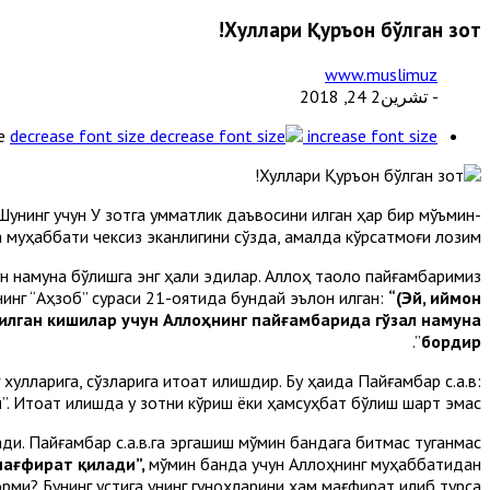
Хулқлари Қуръон бўлган зот!
www.muslimuz
- تشرين2 24, 2018
e
decrease font size
increase font size
Шунинг учун У зотга умматлик даъвосини қилган ҳар бир мўъмин-
а муҳаббати чексиз эканлигини сўзда, амалда кўрсатмоғи лозим.
чун намуна бўлишга энг ҳақли эдилар. Аллоҳ таоло пайғамбаримиз
нинг “Аҳзоб” сураси 21-оятида бундай эълон қилган:
“(Эй, иймон
қилган кишилар учун Аллоҳнинг пайғамбарида гўзал намуна
”.
бордир
лқларига, сўзларига итоат қилишдир. Бу ҳақида Пайғамбар с.а.в:
и
”. Итоат қилишда у зотни кўриш ёки ҳамсуҳбат бўлиш шарт эмас.
ди. Пайғамбар с.а.в.га эргашиш мўмин бандага битмас туганмас
мағфират қилади”,
мўмин банда учун Аллоҳнинг муҳаббатидан
рми? Бунинг устига унинг гуноҳларини ҳам мағфират қилиб турса!