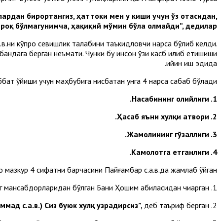
лардан бирортангиз, ҳаттоки мен у киши учун ўз отасидан,
роқ бўлмагунимча, ҳақиқий мўмин бўла олмайди”, дедилар.
в.ни кўпроқ севишлик талабини таъкидловчи нарса бўлиб келди.
бандага берган неъмати. Чунки бу инсон ўзи касб қилиб етишиши
қийин иш эдида.
бат қўйиши учун маҳбубига нисбатан унга 4 нарса сабаб бўлади.
1. Насабининг олийлиги.
2. Ҳасаб яъни хулқи атвори.
3. Жамолининг гўзаллиги.
4. Камолотга етганлиги.
 мазкур 4 сифатни барчасини Пайғамбар с.а.в.да жамлаб қўйган.
1. Насабларини олий қилиб, ўша замондаги Макканинг энг мансабдорларидан бўлган Бани Ҳошим қабиласидан чиқарган.
ммад с.а.в.) Сиз буюк хулқ узрадирсиз”,
деб таъриф берган.
2. Хулқларини олий қилиб, ҳатто Ўзи Қуръони каримда: