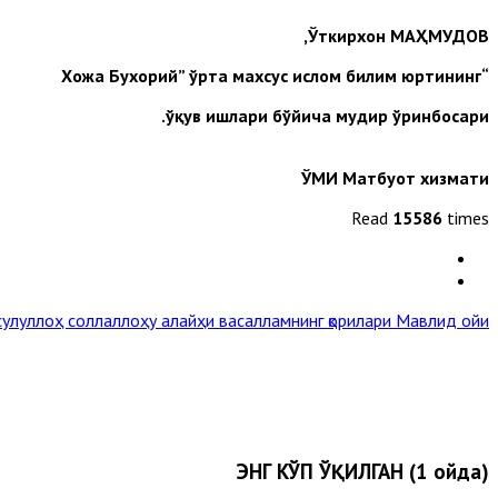
Ўткирхон МАҲМУДОВ,
“Хожа Бухорий” ўрта махсус ислом билим юртининг
ў
қув ишлари бўйича мудир ўринбосари.
ЎМИ Матбуот хизмати
Read
15586
times
сулуллоҳ соллаллоҳу алайҳи васалламнинг қорилари
Мавлид ойи »
ЭНГ КЎП ЎҚИЛГАН (1 ойда)