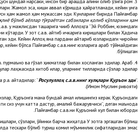
Ҳусн шундай нарсаки, инсон бир қарашда ақлини олиб ўзига ром
нлари. Жамол эса, киши аввал кўришда ҳайратланади, кейин унга
 ҳусн ҳам жамол ҳам мужассам эди. Кунларинг бирида Пайғамбар
ҳлиё бўлиб аёллар тўғраётган сабзилари қолиб қўлларини ҳам
.в. у мажлисдан ташқарига чиқиб Аллоҳга “Эй Роббим, юзимдаги
 кўтарди. У зот с.а.в. қайтиб ичкарига киришлари билан Ҳадича
ўйган эди. Кейин Аллоҳ яна пардани қайтариб юзларидаги чиройни
ар, кейин бўлса Пайғамбар с.а.в.нинг юзларига қараб тўймайдиган
бўлишган.
в. пурмаъно ва гўзал ҳикматлар билан хосланган эдилар. Араб
улар лаҳжасида хитоб қилар, уларнинг тилларида сўзлар эдилар.
р.а. айтадилар: “
Росулуллоҳ с.а.в.нинг хулқлари Қуръон эди
”.
(Имом Муслим ривояти).
излар, Қуръонга мана бундай амал қилишингиз керак. Қуръондаги
ати сиз учун катта дастур, амалий бажарувчиси”, деган маънода
Пайғамбар с.а.в.ни Қуръоний хулқ билан юборди.
ишлари, сўзлари, қўйинки барча жиҳатда У зотга эргашган бўлиш
алда тескари бўлиб туриш комил мўъминлик сифатларидан эмас.