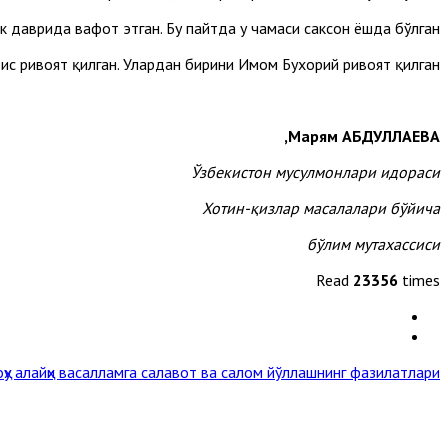
лик даврида вафот этган. Бу пайтда у чамаси саксон ёшда бўлган.
адис ривоят қилган. Улардан бирини Имом Бухорий ривоят қилган.
Марям АБДУЛЛАЕВА,
Ўзбекистон мусулмонлари идораси
Хотин-қизлар масалалари бўйича
бўлим мутахассиси
Read
23356
times
у алайҳи васалламга салавот ва салом йўллашнинг фазилатлари »