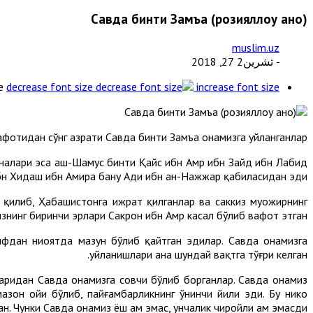
Савда бинти Замъа (розияллоҳу анҳо)
muslim.uz
- تشرين2 27, 2018
e
decrease font size
increase font size
вафотидан сўнг ҳазрати Савда бинти Замъа она­мизга уйланганлар.
налари эса аш-Шамус бинти Қайс ибн Амр ибн Зайд ибн Лабид
бн Хидаш ибн Амира бану Ади ибн ан-Нажжар қабиласидан эди.
қилиб, Ҳабашистонга ҳижрат қилганлар ва саккиз муҳожирнинг
нинг биринчи эр­лари Сакрон ибн Амр касал бўлиб вафот этган.
ифдан ниҳоятда маҳзун бўлиб қайтган эдилар. Савда онамизга
уйланишлари ана шун­дай вақтга тўғри келган.
м­ларидан Савда онамизга совчи бўлиб борганлар. Савда онамиз
азон ойи бўлиб, пайғамбарликнинг ўнинчи йили эди. Бу никоҳ
 Чунки Савда онамиз ёш ҳам эмас, унча­лик чиройли ҳам эмасди.