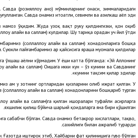
 Савда (розияллоҳу анҳо) мўминларнинг она­си, зиммаларидаги
улланган. Савда онамиз итоатли, севимли ва ҳазилкаш аёл эди.
дан намоз ўқидим. Жуда узоқ вақт руку қилдингизки, қон оқиб
оҳу алайҳи ва сал­лам) кулдилар. Шу тариқа орадан уч йил ўтди.
баримиз (соллаллоҳу алайҳи ва саллам) хонадон­ларига бошқа
и. Суюкли пайғамбаримиз ҳар қайсисига яраша муомала қилдилар.
га ўхшаш аёлни кўрмадим. У ёши катта бўлганда: «Эй Аллоҳнинг
ҳу алайҳи ва саллам) Оишага икки кун – ўз куни­ни ва Савданинг
кунини тақсим қилар эдилар».
миз ҳам у зотнинг ортларидан қизларини олиб ҳижрат қилган. У
 (соллаллоҳу алайҳи ва саллам) хонадон­ларини бошқариб турган.
ҳу алайҳи ва саллам)га қилган ишорала­ри туфайли асирларга
яхшилик қилиш бўйича шаръий қоидаларга яна бири қўшилган.
га са­бабчи бўлган. Савда онамиз бетакрор хислатлари, тақво,
сахийлиги билан аж­ралиб турарди.
н. Ғазотда иштирок этиб, Хайбарни фатҳ қилинишига гувоҳ бўлган.