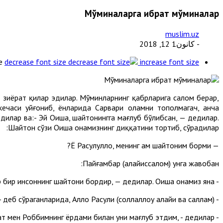
Мўминаларга ибрат мўминалар
muslim.uz
- كانون1 12, 2018
e
decrease font size
increase font size
и зиёрат қилар эдилар. Мўминларнинг қабрларига салом берар,
ечаси уйғониб, ёнларида Сарвари оламни тополмагач, анча
рдилар ва:- Эй Оиша, шайтонингга мағлуб бўлибсан, — дедилар.
Шайтон сўзи Оиша онамизнинг диққатини тортиб, сўрадилар:
— Ё Расулуллоҳ, менинг ҳам шайтоним борми?
Пайғамбар (алайҳиссалом) унга жавобан:
- Албатга, ҳар бир инсоннинг шайтони бордир, — дедилар. Оиша онамиз яна:
- Сизники ҳам борми? - деб сўраганларида, Аллоҳ Расули (соллаллоҳу алайҳи ва саллам):
- Ҳа, фақат мен Роббимнинг ёрдами билан уни мағлуб этдим, - дедилар.