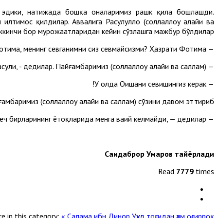
ли эдики, натижада бошқа оналаримиз рашк қила бошлашди.
 илтимос қилдилар. Аввалига Расулуллоҳ (соллаллоҳу алайҳи ва
 иккинчи бор мурожаатларидан кейин сўзлашга мажбур бўлдилар:
— Кизгинам Фотима, менинг севганимни сиз севмайсизми? Ҳазрати Фотима:
— Албатга, севаман, эй Аллоҳнинг Расули, - дедилар. Пайғамбаримиз (соллаллоҳу алайҳи ва саллам):
— У ҳолда Оишани севишингиз керак!
мбаримиз (соллаллоҳу алайҳи ва саллам) сўзини давом эттириб:
— Оишадан ҳеч қачон рашк қилмасинлар. Роббимга қасам этиб айтаманки, Оишадан бошқа ҳеч бирларининг ётоқларида менга ваҳий келмайди, — дедилар.
Саидаброр Умаров тайёрлади
Read
7779
times
e in this category:
« Салама ибн Динор
Уҳуд тоғидан ҳам оғирроқ »