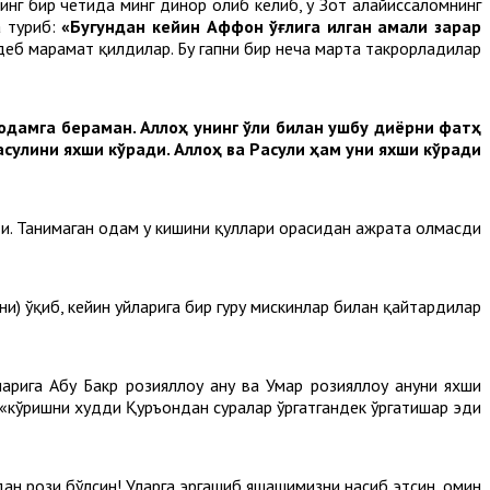
нг бир четида минг динор олиб келиб, у Зот алайҳиссаломнинг
а туриб:
«Бугундан кейин Аффон ўғлига қилган амали зарар
еб марҳамат қилдилар. Бу гапни бир неча марта такрорладилар.
 одамга бераман. Аллоҳ унинг қўли билан ушбу диёрни фатҳ
асулини яхши кўради. Аллоҳ ва Расули ҳам уни яхши кўради».
ди. Танимаган одам у кишини қуллари орасидан ажрата олмасди.
) ўқиб, кейин уйларига бир гуруҳ мискинлар билан қайтардилар.
рига Абу Бакр розияллоҳу анҳу ва Умар розияллоҳу анҳуни яхши
кўришни худди Қуръондан суралар ўргатгандек ўргатишар эди».
дан рози бўлсин! Уларга эргашиб яшашимизни насиб этсин, омин!