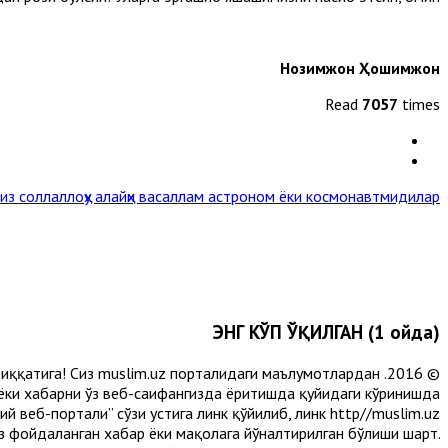
Нозимжон Ҳошимжон
Read
7057
times
 соллаллоҳу алайҳи васаллам астроном ёки космонавтмидилар?! »
ЭНГ КЎП ЎҚИЛГАН (1 ойда)
и диққатига! Сиз muslim.uz порталидаги маълумотлардан
 ёки хабарни ўз веб-саҳифангизда ёритишда қуйидаги кўринишда
 веб-портали” сўзи устига линк қўйилиб, линк http//muslim.uz
сиз фойдаланган хабар ёки мақолага йўналтирилган бўлиши шарт.