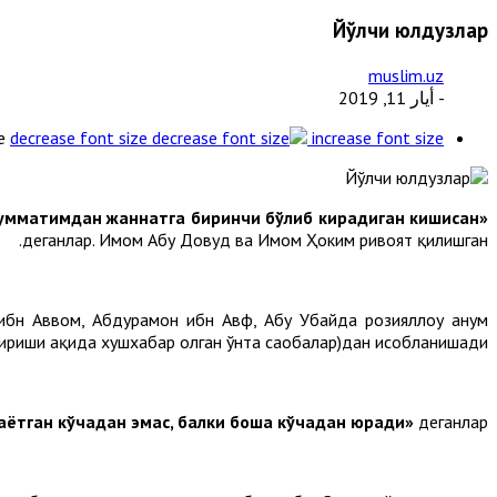
Йўлчи юлдузлар
muslim.uz
- أيار 11, 2019
e
decrease font size
increase font size
, умматимдан жаннатга биринчи бўлиб кирадиган кишисан»
деганлар. Имом Абу Довуд ва Имом Ҳоким ривоят қилишган.
ибн Аввом, Абдураҳмон ибн Авф, Абу Убайда розияллоҳу анҳум
иши ҳақида хушхабар олган ўнта саҳобалар)дан ҳисобланишади.
ётган кўчадан эмас, балки бошқа кўчадан юради»
деганлар.