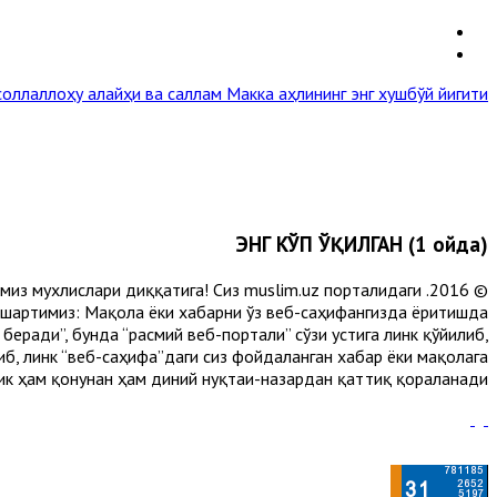
соллаллоҳу алайҳи ва саллам
Макка аҳлининг энг хушбўй йигити »
ЭНГ КЎП ЎҚИЛГАН (1 ойда)
лимиз мухлислари диққатига! Сиз muslim.uz порталидаги
 шартимиз: Мақола ёки хабарни ўз веб-саҳифангизда ёритишда
еради”, бунда “расмий веб-портали” сўзи устига линк қўйилиб,
либ, линк “веб-саҳифа”даги сиз фойдаланган хабар ёки мақолага
ик ҳам қонунан ҳам диний нуқтаи-назардан қаттиқ қораланади.