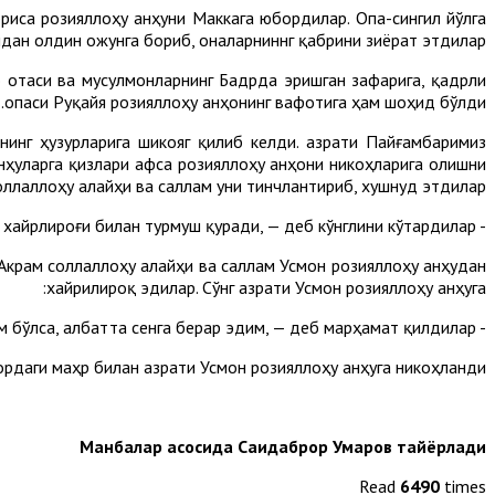
ориса розияллоҳу анҳуни Маккага юбордилар. Опа-сингил йўлга
дан олдин Ҳожунга бориб, оналарниннг қабрини зиёрат этдилар.
о отаси ва мусулмонларнинг Бадрда эришган зафарига, қадрли
опаси Руқайя розияллоҳу анҳонинг вафотига ҳам шоҳид бўлди.
инг ҳузурларига шикояг қилиб келди. Ҳазрати Пайғамбаримиз
анҳуларга қизлари Ҳафса розияллоҳу анҳони никоҳларига олишни
оллаллоҳу алайҳи ва саллам уни тинчлантириб, хушнуд этдилар.
- Ҳафса Усмондан хайрлироғи билан, Усмон ҳам Ҳафсадан хайрлироғи билан турмуш қуради, — деб кўнглини кўтардилар.
и Акрам соллаллоҳу алайҳи ва саллам Усмон розияллоҳу анҳудан
хайрилироқ эдилар. Сўнг Ҳазрати Усмон розияллоҳу анҳуга:
- Сени Руқайянинг синглиси Умму Гулсумга уйлантираман. Агар қизларимдан бири вафот этсаю яна қизим бўлса, албатта сенга берар эдим, — деб марҳамат қилдилар.
рдаги маҳр билан Ҳазрати Усмон розияллоҳу анҳуга никоҳланди.
Манбалар асосида Саидаброр Умаров тайёрлади
Read
6490
times