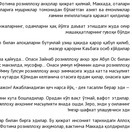
 Фотима розияллоҳу анҳолар ҳижрат қилмай, Маккада, оталари
таларига мушриклар томонидан бўлаётган азият ва ёмонликлар
ғамини енгиллатишга ҳаракат қилдилар.
анжаларнинг, одамларни ҳақ йўлга даъват этишдаги жуда оғир
машаққатларнинг гувоҳи бўлди.
ар билан алоқаларни бутунлай узиш ҳақида қарор қабул қилиб,
мазкур қарорни Каъбага осиб кўйдилар.
а қайғуда... Опаси Зайнаб розияллоҳу анҳо эри Абул Ос билан
 манзилда, мусофир... Онаси уммул мўминин Ҳадича розияллоҳу
 Умму Гулсум розияллоҳу анҳо зиммасига жуда катта масъулият
 кутарди. Қўлидан келганича отасига ёрдам қилар, онасига ҳам:
— Хафа бўлманг, онажон! Ажабланадиган ҳеч нарса йўқ, - дея тасалли берар эди.
рини кута бошладилар. Орадан кўп вақт ўтмай, вафот этдилар.
яллоҳу анҳонинг масъулияти янада ошди. Зеро, энди у оиланинг
меҳр-шафкат улашувчиси эди!
р билан бирга эдилар. Бу ҳижрат инсоният тарихидаги Аллоҳ
а Фотима розияллоҳу анҳумолар, вактинча Маккада қолдирилди.