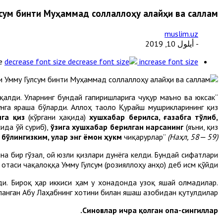
лсум бинти Муҳаммад соллаллоҳу алайҳи ва саллам
muslim.uz
- أيلول 10, 2019
e
decrease font size
increase font size
алди. Уларнинг бундай гапиришларига чуқур маъно ва юксак
унга яраша бўларди. Аллоҳ таоло Қурайш мушрикларининг қиз
ига қиз
(кўргани ҳақида)
хушхабар берилса, ғазабга тўлиб,
сида ўй суриб),
ўзига хушхабар берилган нарсанинг
(яъни, қиз
бўлингизким, улар энг ёмон ҳукм
чиқарурлар”
(Наҳл, 58— 59).
а бир гўзал, ой юзли қизлари дунёга келди. Бундай сифатлари
 отаси чақалоққа Умму Гулсум (розияллоҳу анҳо) деб исм қўйди.
лди. Бироқ ҳар иккиси ҳам у хонадонда узоқ яшай олмадилар.
ланган Абу Лаҳабнинг хотини билан яшаш азобидан қутулдилар.
Синовлар ичра қолган опа-сингиллар.