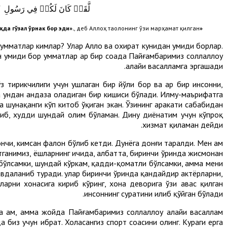
لَّقَدۡ كَانَ لَكُمۡ فِي رَسُولِ ٱللّ
да гўзал ўрнак бор эди».
, деб Аллоҳ таолонинг ўзи марҳамат қилган.
«Батаҳқиқ, сизлар учун
 умматлар кимлар? Улар Аллоҳ ва охират кунидан умиди борлар.
н умиди бор умматлар ҳар бир соҳада Пайғамбаримиз соллаллоҳу
алайҳи васалламга эргашади.
ўз тирикчилиги учун ушлаган бир йўли бор ва ҳар бир инсонни,
ва ундан андаза оладиган бир кишиси бўлади. Илму-маърифатга
шунақанги кўп китоб ўқиган экан. Ўзининг ҳаракати сабабидан
риб, худди шундай олим бўламан. Дину диёнатим учун кўпроқ
хизмат қиламан дейди.
нчи, кимсан фалон бўлиб кетди. Дунёга донғи таралди. Мен ҳам
ётганимиз, ёшларнинг ичида, албатта, биринчи ўринда жисмонан
 бўлсамки, шундай кўркам, қадди-қоматли бўлсамки, ҳамма мени
 гавдаланиб туради. улар биринчи ўринда қандайдир актёрларни,
арни хонасига кириб кўринг, хона деворига ўзи ҳавас қилган
инсоннинг суратини илиб қўйган бўлади.
 ҳам, ҳамма жойда Пайғамбаримиз соллаллоҳу алайҳи васаллам
 биз учун ибрат. Хоҳласангиз спорт соҳасини олинг. Кураги ерга