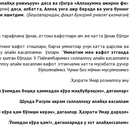
 илайҳи рожиъуун» деса ва сўнгра «Аллаҳумма ажирни фи
«Набий соллаллоҳу алайҳи васалламнинг:
ргин)
деса, албатта, Аллоҳ унга ажр беради ва унга бунинг
ни эшитдим.
(
Бешовларидан, фақат Бухорий ривоят қилмаган
).
р тарафлама ўрнак, ҳаттоки вафотлари ҳам энг катта ўрнак бўлди.
тнинг вафот этишлари, барча умматлар учун катта дарслик ва
у алайҳи васалламни ўзлари: “
Умматим мен вафот этганда
о қилган бўлади. У Пайғамбаримиз соллаллоҳу алайҳи васалламга
лоҳу алайҳи васаллам вафот этганчалик катта мусибатга дучор
бўлолмаймиз. Чунки биз мўмин-мусулмонмиз.
Ҳазрати Умар розияллоҳу анҳу:
«Эй Аллоҳнинг Расули, сиз мен учун ўзимдан бошқа ҳаммадан кўра маҳбуброқсиз», деганлар.
Шунда Расули акрам соллаллоҳу алайҳи васаллам:
«Ундай бўлса, бўлмапти. Ўзингдан кўра ҳам бўлиши керак», деганлар. Ҳазрати Умар дарҳол:
«Ўзимдан кўра ҳам!», деганларида у зот алайҳиссалом: