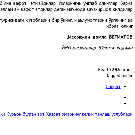
б яна вафот этмайдилар. Ўзларингни ўнглаб олинглар. Барча
ссаллам ҳам вафот этдилар деган маънода ваъз-иршод қилдилар.
ўғрисидаги китобларни бир ўқинг, маълумотларни ўрганинг ва
ибрат олинг.
Исҳоқжон домла БЕГМАТОВ,
ЎМИ масжидлар бўлими ходими
Read
7293
times
Tagged under
,
Сийрат
лқи Қуръон бўлган зот
Ҳазрат Умарнинг келин танлаш услублари »