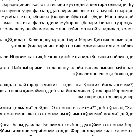
ал фарзандининг вафот этишини кўз олдига келтира олмайди. Бу
Мана шунинг учун фарзанддан айрилиш энг катта мусибатлардан
мусибат етса, кўпинча ўзларини йўқотиб қўяди. Мана шундай
р эмас, олтита фарзандини муборак қўллари билан тупроққа
соллаллоҳу алайҳи васалламдан кейин олти ой яшадилар, холос.
роққа қўйдилар. Келинг, шулардан бири Мория Қибтия онамиздан
туғилган ўғилларининг вафот этиш ҳодисасини ёдга олайлик.
ари Иброҳим қаттиқ безгак тутиб ётганида ўн саккиз ойлик эди.
унда Пайғамбаримиз соллаллоҳу алайҳи васалламнинг муборак
кўзларидан ёш оқа бошлади.
ғлашдан қайтарар эдингиз, энди эса ўзингиз йиғлаяпсизми?)
адиган ишни қилмаймиз, деб яна йиғладилар, ўғиллари Иброҳимни
ҳам тупроққа топширдилар.
зиғи қолмади”. дейди. “Ота-онангиз ҳаётми?” деб сўрасак, “Ҳа,
нд доғи ёмон экан, ота-онам ҳам кўзимга кўринмай қолди”, дейди.
ўлса “Алҳамдулиллаҳ! Бошимда соябон, дуогўйим ота-онам бор.
уогўйим волидаи меҳрибоним қолди. Фарзандларим сиҳат-саломат,