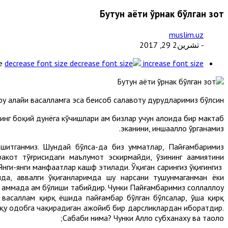
Бутун ҳаёти ўрнак бўлган зот
muslim.uz
- تشرين2 29, 2017
e
decrease font size
increase font size
 алайҳи васалламга эса беҳисоб салавоту дурудларимиз бўлсин.
инг боқий дунёга кўчишлари ҳам бизлар учун алоҳида бир мактаб
эканини, иншааллоҳ ўрганамиз.
эшитганмиз. Шундай бўлса-да биз умматлар, Пайғамбаримиз
ракот тўғрисидаги маълумот эскирмайди, ўзининг аҳамиятини
 Янги-янги манфаатлар кашф этилади. Ўқиган сарингиз ўқигингиз
мда, аввалги ўқиганларимда шу нарсани тушунмаганман ёки
ҳаммада ҳам бўлиши табийдир. Чунки Пайғамбаримиз соллаллоҳу
ҳи васаллам қирқ ёшида пайғамбар бўлган бўлсалар, ўша қирқ
хлоқу одобга чақирадиган ажойиб бир дарсликлардан иборатдир.
Сабаби нима? Чунки Аллоҳ субханаху ва таоло;