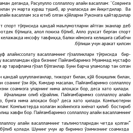
ан деганда, Расулуллоҳ соллаллоҳу алайҳи васаллам: “Совринга
билан уч марта кураш тушиб, ҳар учаласида ҳам йиқитдилар. Ва
 алайҳи васаллам эса ютиб олган қўйларни Руконага қайтардилар.
кот спорт тўғрисида қандай маълумотларни айтган эканлар деб
тдек бўлишга, ҳалол покиза бўлиб, Аллоҳ рухсат берган спорт
ни келажакда инсофу тавфиққа, балки иймонга келишига сабабчи
бўлиши учун ҳаракат қилсин.
суф алайҳиссолату васалламнинг гўзалликлари тўғрисида бир-
ту васалламдан кўра бизнинг Пайғамбаримиз Муҳаммад мустафо
м ҳар тарафлама гўзал бўлганлар. Буни барча уламолар тан олган.
ан қандай шуғулланганлар, тижорат билан, қўй боқишлик билан,
ан соҳанинг ўзи йўқ. Кимдир масалан, Пайғамбаримиз соллаллоҳу
зни соҳамизга уларнинг нима алоқаси бор, деса хато қилади.
н йўналишни олиб кўрайлик. Пайғамбаримиз соллаллоҳу алайҳи
, бунга нима алоқаси бор? деса хато қилади. Компьютерни
сланг. Компьютерда хоҳлаган жойингизга хиёнат қилиб бостириб
олиш хавфи бор. Пайғамбаримиз соллаллоҳу алайҳи васалламнинг:
ллаллоҳу алайҳи васалламнинг таълимотларидан четда қолган
“Назар шайтоннинг заҳарланган ўқларидан бир ўқдир”,
к бўлиб қолади. Шунинг учун ҳар биримиз ўзимизнинг соҳамизда