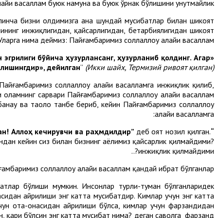
айҳи васаллам буюк намуна ва буюк ўрнак бўлишини унутмайлик.
Кўпинча бизни олдимизга ана шундай мусибатлар билан шикоят
лининг инжиқлигидан, қайсарлигидан, бетарбиялигидан шикоят
Уларга нима деймиз: Пайғамбаримиз соллаллоҳу алайҳи васаллам:
 эгрилиги бўйича ҳузурлансанг, ҳузурланиб қолдинг. Агар
илишингдир», дейилган
”
(Икки шайх,
Термизий ривоят қилган)
айғамбаримиз соллаллоҳу алайҳи васалламга инжиқлик қилиб,
и оламнинг сарвари Пайғамбаримиз соллаллоҳу алайҳи васаллам
бҳанаҳу ва таоло танбеҳ бериб, кейин Пайғамбаримиз соллаллоҳу
алайҳи васалламга:
деб оят нозил қилган.
“Эй Набий! Нима учун хотинларинг розилигини тилаб, Аллоҳ сенга ҳалол қилган нарсани ҳаром қиласан! Аллоҳ кечирувчи ва раҳмдилдир”
гандан кейин сиз билан бизнинг аёлимиз қайсарлик қилмайдими?
инжиқлик қилмайдими?..
амбаримиз соллаллоҳу алайҳи васаллам қандай ибрат бўлганлар.
батлар бўлиши мумкин. Инсонлар турли-туман бўлганларидек
сасидан айрилиши энг катта мусибатдир. Кимлар учун энг катта
чун ота-онасидан айрилиши бўлса, кимлар учун фарзандидан
н, қари бўлсин энг катта мусибат нима? деган саволга фарзанд