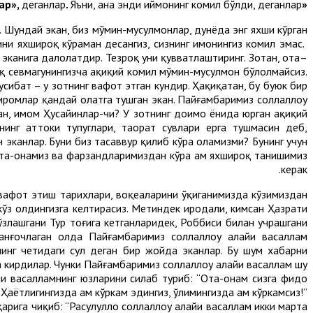
деганлар
.
Яъни, ана энди иймонинг комил бўлди, деганлар.
«Ана энди бўлди, эй Умар»,
. Шундай экан, биз мўмин-мусулмонлар, дунёда энг яхши кўрган
ини яхшироқ кўраман десангиз, сизнинг имонингиз комил эмас.
ф эканига далолатдир. Тезроқ уни қувватлаштиринг. Зотан, ота–
оқ севмагунингизча ҳақиқий комил мўмин-мусулмон бўлолмайсиз.
усибат – у зотнинг вафот этган кундир. Ҳақиқатан, бу буюк бир
иромлар қандай ҳолатга тушган экан. Пайғамбаримиз соллаллоҳу
ан, имом Ҳусайинлар-чи? У зотнинг доимо ёнида юрган ҳақиқий
инг ҳаттоки тупуглари, таҳорат сувлари ерга тушмасин деб,
 эканлар. Буни биз тасаввур қилиб кўра оламизми? Бунинг учун
ота-онамиз ва фарзандларимиздан кўра ҳам яхшироқ танишимиз
керак.
г вафот этиш тарихлари, воқеаларини ўқиганимизда кўзимиздан
и кўз олдингизга келтирасиз. Метиндек иродали, кимсан Ҳазрати
сўзлашгани Тур тоғига кетганларидек, Роббиси билан учрашгани
нғочлаган ҳолда Пайғамбаримиз соллаллоҳу алайҳи васаллам
инг четидаги сулҳ деган бир жойда эканлар. Бу шум хабарни
а кирдилар. Чунки Пайғамбаримиз соллаллоҳу алайҳи васаллам шу
йҳи васалламнинг юзларини силаб туриб: “Ота-онам сизга фидо
Ҳаётлигингизда ҳам кўркам эдингиз, ўлимингизда ҳам кўркамсиз!”
рига чиқиб: “Расулуллоҳ соллаллоҳу алайҳи васаллам икки марта