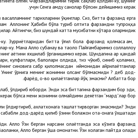
атингга олгин. Фарзандларимни тирик сақлаб қолдин-ку, шунинг
учун Сенга ҳамду санолар бўлсин дейишимиз керак.
 васалламнинг тарихларини ўқинглар. Сиз, битта фарзанд ерга
аллам Аллоҳнинг Ҳабиби бўла туриб олтита фарзандни тупроққа
лар. Айтингчи, биз шундай катта мусибатни кўтара олармидик?
-ку. Зурриётларидан битта ўғил бола фарзанд қолмаса ҳам,
р-ку. Мана Аллоҳ субҳанаҳу ва таоло Пайғамбаримиз соллаллоҳу
нинг ҳаётини яхшилаб ўрганишимиз керак. Шундагина ҳар қандай
лари, кулфатлари, балолари олдида, тиз чўкиб, синиб қоламиз,
нёнинг синовига сабр қилолмасдан иймонидан айрилаётганлар
! Унинг ўрнига менинг жонимни олсанг бўлмасмиди ? деб дод-
фарёд, оҳ-воҳ қилаётганлар йўқ эмасми? Албатта бор.
ашлаб, ўлдириб юборди. Энди эса биттагина фарзандим бор эди,
, керак бўлса мени жонимни олмайдими деяётган “мард”лар бор.
қали ўлдиртириб, ахлатхонага ташлаттирворган эмасмиди? Энди
 сабабли дод-дарёд қилиб ўзини болажон ота-онага ўхшатади.
и. Аллоҳ Ўзи берган нарсани олаётганда эса кўзига фарзанд
ҳоланки, Аллоҳ берган ўша омонатни. Ўзи хоҳлаган пайтда олади.