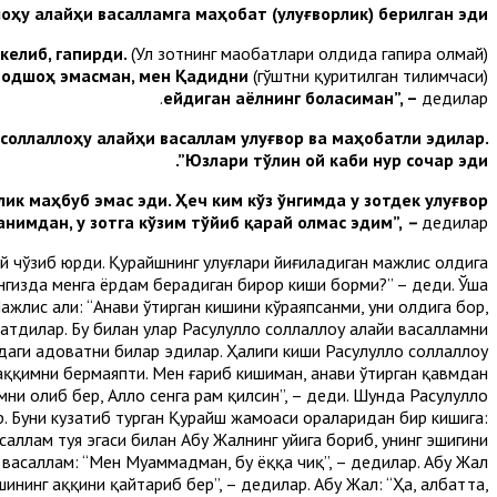
оҳу алайҳи васалламга маҳобат (улуғворлик) берилган эди”.
келиб, гапирди.
(Ул зотнинг маҳобатлари олдида гапира олмай)
 подшоҳ эмасман, мен Қадидни
(гўштни қуритилган тилимчаси)
ейдиган аёлнинг боласиман”, –
дедилар.
 соллаллоҳу алайҳи васаллам улуғвор ва маҳобатли эдилар.
Юзлари тўлин ой каби нур сочар эди”.
ик маҳбуб эмас эди. Ҳеч ким кўз ўнгимда у зотдек улуғвор
ганимдан, у зотга кўзим тўйиб қарай олмас эдим”,
–
дедилар
ай чўзиб юрди. Қурайшнинг улуғлари йиғиладиган мажлис олдига
нгизда менга ёрдам берадиган бирор киши борми?” – деди. Ўша
жлис аҳли: “Анави ўтирган кишини кўраяпсанми, уни олдига бор,
атдилар. Бу билан улар Расулуллоҳ соллаллоҳу алайҳи васалламни
идаги адоватни билар эдилар. Ҳалиги киши Расулуллоҳ соллаллоҳу
 ҳаққимни бермаяпти. Мен ғариб кишиман, анави ўтирган қавмдан
 олиб бер, Аллоҳ сенга раҳм қилсин”, – деди. Шунда Расулуллоҳ
лар. Буни кузатиб турган Қурайш жамоаси ораларидан бир кишига:
саллам туя эгаси билан Абу Жаҳлнинг уйига бориб, унинг эшигини
 васаллам: “Мен Муҳаммадман, бу ёққа чиқ”, – дедилар. Абу Жаҳл
ининг ҳаққини қайтариб бер”, – дедилар. Абу Жаҳл: “Ҳа, албатта,