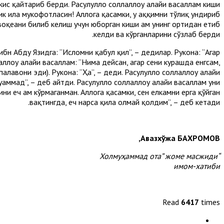
ўкис қайтариб берди. Расулуллоҳ соллаллоҳу алайҳи васаллам киши
ик ила мукофотласин! Аллоҳга қасамки, у ҳаққимни тўлиқ ундириб
 воқеани билиб келиш учун юборган киши ҳам унинг ортидан етиб
келди ва кўрганларини сўзлаб берди.
ибн Абду Язидга: “Исломни қабул қил”, – дедилар. Рукона: “Агар
ллоҳу алайҳи васаллам: “Нима дейсан, агар сени курашда енгсам,
лавони эди). Рукона: “Ҳа”, – деди. Расулуллоҳ соллаллоҳу алайҳи
аммад”, – деб айтди. Расулуллоҳ соллаллоҳу алайҳи васаллам уни
ни ҳеч ҳам кўрмаганман. Аллоҳга қасамки, сен елкамни ерга қўйган
вақтингда, ҳеч нарса қила олмай қолдим”, – деб кетади.
,
Авазхўжа
БАХРОМОВ
“Холмуҳаммад ота” жоме масжиди
имом-хатиби
Read
6417
times