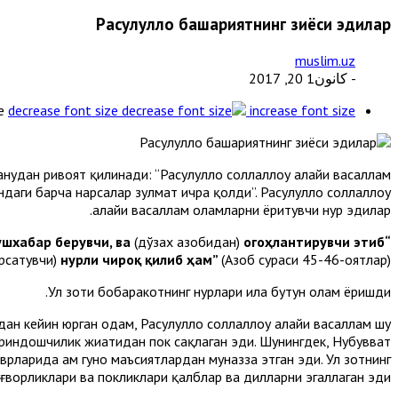
Расулуллоҳ башариятнинг зиёси эдилар
muslim.uz
- كانون1 20, 2017
e
decrease font size
increase font size
ҳудан ривоят қилинади: “Расулуллоҳ соллаллоҳу алайҳи васаллам
даги барча нарсалар зулмат ичра қолди”. Расулуллоҳ соллаллоҳу
алайҳи васаллам оламларни ёритувчи нур эдилар.
ушхабар берувчи, ва
(дўзах азобидан)
огоҳлантирувчи этиб
“Эй пайғамбар, дарҳақиқат, Биз Сизни
ўрсатувчи)
нурли чироқ қилиб ҳам”
(Аҳзоб сураси 45-46-оятлар).
Ул зоти бобаракотнинг нурлари ила бутун олам ёришди.
дан кейин юрган одам, Расулуллоҳ соллаллоҳу алайҳи васаллам шу
қариндошчилик жиҳатидан пок сақлаган эди. Шунингдек, Нубувват
ларида ҳам гуноҳ маъсиятлардан муназзаҳ этган эди. Ул зотнинг
уғворликлари ва покликлари қалблар ва дилларни эгаллаган эди.