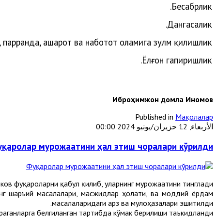
Бесабрлик.
Дангасалик.
,
парранда
,
ҳашарот
ва
наботот
оламига
зулм
қилишлик
.
Ёлғон
гапиришлик
Иброҳимжон домла Иномов
Published in
Мақолалар
الأربعاء, 12 حزيران/يونيو 2024 00:00
қаролар мурожаатини ҳал этиш чоралари кўрилди
ов фуқароларни қабул қилиб, уларнинг мурожаатини тинглади.
нг шаръий масалалари, масжидлар ҳолати, ва моддий ёрдам
масалаларидаги арз ва мулоҳазалари эшитилди.
ганларга белгиланган тартибда кўмак берилиши таъкидланди.