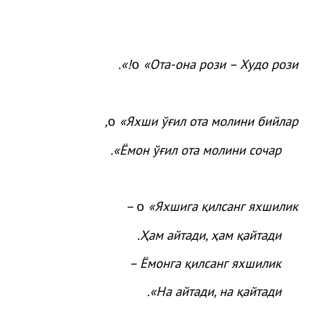
.
!»
«
Ота
-она
рози
– Худо
рози
o
,
«
Яхши
ўғ
ил
ота
молини
бийлар
o
.
»
Ёмон
ўғ
ил
ота
молини
сочар
«Яхшига қилсанг яхшилик –
o
Ҳам айтади, ҳам қайтади.
Ёмонга қилсанг яхшилик –
На айтади, на қайтади».