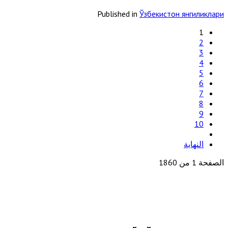
Published in
Ўзбекистон янгиликлари
1
2
3
4
5
6
7
8
9
10
النهاية
الصفحة 1 من 1860