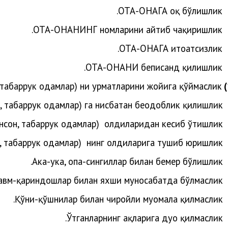
ОТА-ОНАГА оқ бўлишлик.
ОТА-ОНАНИНГ номларини айтиб чақиришлик.
ОТА-ОНАГА итоатсизлик.
ОТА-ОНАНИ беписанд қилишлик.
, табаррук одамлар) ни ҳурматларини жойига қўймаслик.
н, табаррук одамлар)
га нисбатан беодоблик қилишлик.
инсон, табаррук одамлар)
олдиларидан кесиб ўтишлик.
н, табаррук одамлар)
нинг олдиларига тушиб юришлик.
Ака-ука, опа-сингиллар билан бемеҳр бўлишлик.
авм-қариндошлар билан яхши муносабатда бўлмаслик.
Қўни-қўшнилар билан чиройли муомала қилмаслик.
Ўтганларнинг ҳақларига дуо қилмаслик.