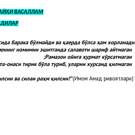
АЙҲИ
ВАСАЛЛАМ
АДИЛАР
сида барака бўлмайди ва қаерда бўлса ҳам хорланади:
енинг номимни эшитганда салавоти шариф айтмаган;
Рамазон ойига ҳурмат кўрсатмаган;
та-онаси тирик бўла туриб, уларни хурсанд қилмаган
илсин ва силаи раҳм қилсин!”
(Имом Аҳмад ривоятлари).