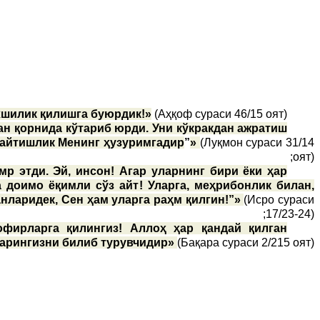
хшилик қилишга буюрдик!»
(Аҳқоф сураси 46/15 оят);
ан қорнида кўтариб юрди. Уни кўкракдан ажратиш
 Қайтишлик Менинг ҳузуримгадир
”
»
(Луқмон сураси 31/14
оят);
р этди. Эй, инсон! Агар уларнинг бири ёки ҳар
а доимо ёқимли сўз айт! Уларга, меҳрибонлик билан,
анларидек, Сен ҳам уларга раҳм қилгин!”»
(Исро сураси
17/23-24);
офирларга қилингиз! Аллоҳ ҳар қандай қилган
арингизни билиб турувчидир»
(Бақара сураси 2/215 оят).