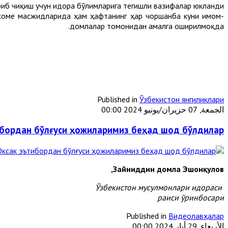
иб чиқиш учун идора бўлимларига тегишли вазифалар юкланди.
 жоме масжидларида ҳам ҳафтанинг ҳар чоршанба куни имом-
домлалар томонидан амалга оширилмоқда.
Published in
Ўзбекистон янгиликлари
الجمعة, 07 حزيران/يونيو 2024 00:00
бордан бўлғуси ҳожиларимиз беҳад шод бўлдилар
Зайниддин домла Эшонқулов,
Ўзбекистон мусулмонлари идораси
раиси ўринбосари
Published in
Видеолавҳалар
الأربعاء, 29 أيار 2024 00:00