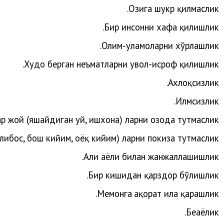
Озига шукр қилмаслик.
Бир инсонни хафа қилишлик.
.
Олим-уламоларни
хўрлашлик
.
Худо
берган
неъматларни
увол-исроф
қилишлик
Ахлоқсизлик.
Илмсизлик.
р жой (яшайдиган уй, ишхона) ларни озода тутмаслик.
либос, бош кийим, оёқ кийим) ларни покиза тутмаслик.
.
Аҳли
аёли
билан
жанжаллашишлик
Бир кишидан қарздор бўлишлик.
.
Меҳ
монга
ҳақорат
ила
қарашлик
Беҳаёлик.