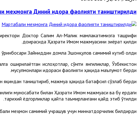
и меҳмонга Диний идора фаолияти таништирилди
директори Доктор Салим Ал-Малик мамлакатимизга ташрифи
доирасида Ҳазрати Имом мажмуасини зиёрат қилди.
 ўринбосари Зайниддин домла Эшонқулов самимий кутиб олди.
 оширилаётган ислоҳотлар, сўнгги янгиликлар, Ўзбекистон
мусулмонлари идораси фаолияти ҳақида маълумот берди.
н яқиндан таништириб, мажмуа ҳақида батафсил сўзлаб берди.
анлиги муносабати билан Ҳазрати Имом мажмуаси ва бу ердаги
тарихий ёдгорликлар қайта таъмирлангани қайд этиб ўтилди.
бали меҳмон самимий учрашув учун миннатдорчилик билдирди.