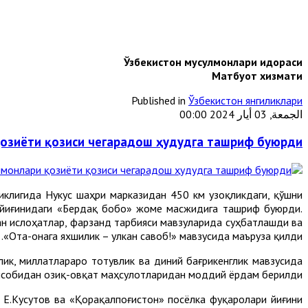
Ўзбекистон мусулмонлари идораси
Матбуот хизмати
Published in
Ўзбекистон янгиликлари
الجمعة, 03 أيار 2024 00:00
озиёти қозиси чегарадош ҳудудга ташриф буюрди
иклигида Нукус шаҳри марказидан 450 км узоқликдаги, қўшни
 йиғинидаги «Бердақ бобо» жоме масжидига ташриф буюрди.
н ислоҳатлар, фарзанд тарбияси мавзуларида суҳбатлашди ва
«Ота-онага яхшилик – улкан савоб!» мавзусида маъруза қилди.
ик, миллатлараро тотувлик ва диний бағрикенглик мавзусида
ҳисобидан озиқ-овқат маҳсулотларидан моддий ёрдам берилди.
.Кусутов ва «Қорақалпоғистон» посёлка фуқаролари йиғини