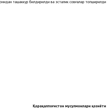
нидан ташаккур билдирилди ва эсталик совғалар топширилди.
Қорақалпоғистон мусулмонлари қозиёти