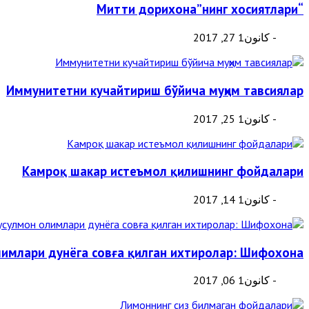
“Митти дорихона”нинг хосиятлари
- كانون1 27, 2017
Иммунитетни кучайтириш бўйича муҳим тавсиялар
- كانون1 25, 2017
Камроқ шакар истеъмол қилишнинг фойдалари
- كانون1 14, 2017
имлари дунёга совға қилган ихтиролар: Шифохона
- كانون1 06, 2017