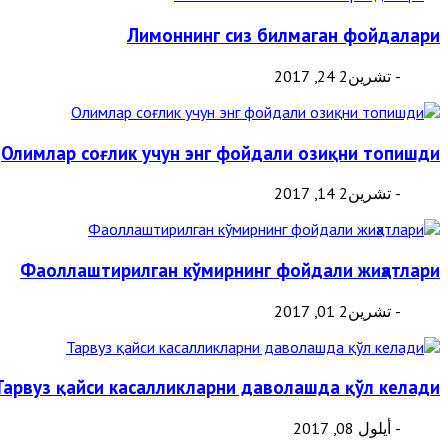
Лимоннинг сиз билмаган фойдалари
- تشرين2 24, 2017
Олимлар соғлик учун энг фойдали озиқни топишди
- تشرين2 14, 2017
Фаоллаштирилган кўмирнинг фойдали жиҳатлари
- تشرين2 01, 2017
Тарвуз қайси касалликларни даволашда қўл келади
- أيلول 08, 2017