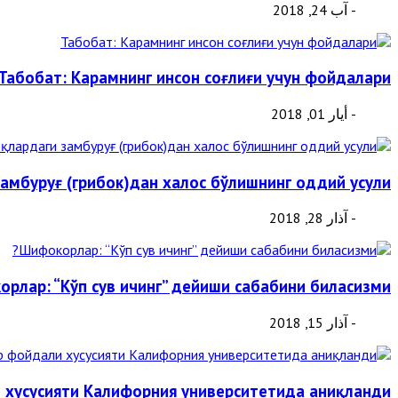
- آب 24, 2018
Табобат: Карамнинг инсон соғлиғи учун фойдалари
- أيار 01, 2018
амбуруғ (грибок)дан халос бўлишнинг оддий усули
- آذار 28, 2018
рлар: “Кўп сув ичинг” дейиши сабабини биласизми?
- آذار 15, 2018
и хусусияти Калифорния университетида аниқланди