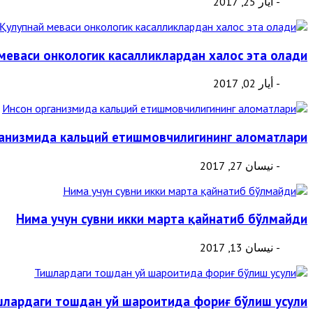
- أيار 25, 2017
меваси онкологик касалликлардан халос эта олади
- أيار 02, 2017
ганизмида кальций етишмовчилигининг аломатлари
- نيسان 27, 2017
Нима учун сувни икки марта қайнатиб бўлмайди
- نيسان 13, 2017
шлардаги тошдан уй шароитида фориғ бўлиш усули