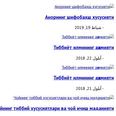
Анорнинг шифобахш хусусияти
- شباط 19, 2019
Тиббиёт илмининг аҳамияти
- أيلول 22, 2018
Тиббиёт илмининг аҳамияти
- أيلول 21, 2018
йнинг тиббий хусусиятлари ва чой ичиш маданияти