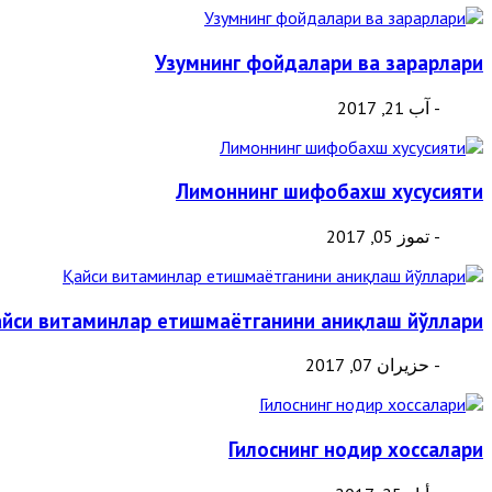
Узумнинг фойдалари ва зарарлари
- آب 21, 2017
Лимоннинг шифобахш хусусияти
- تموز 05, 2017
йси витаминлар етишмаётганини аниқлаш йўллари
- حزيران 07, 2017
Гилоснинг нодир хоссалари