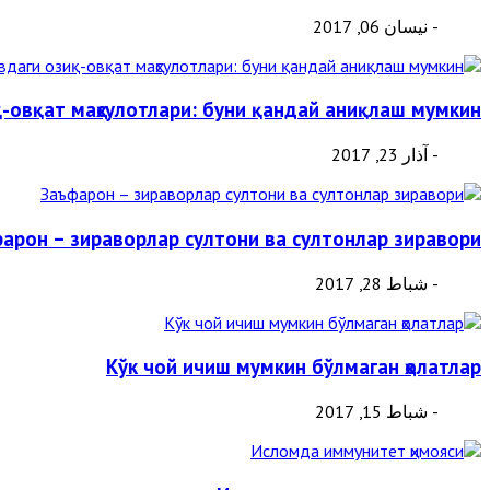
- نيسان 06, 2017
қ-овқат маҳсулотлари: буни қандай аниқлаш мумкин
- آذار 23, 2017
арон – зираворлар султони ва султонлар зиравори
- شباط 28, 2017
Кўк чой ичиш мумкин бўлмаган ҳолатлар
- شباط 15, 2017