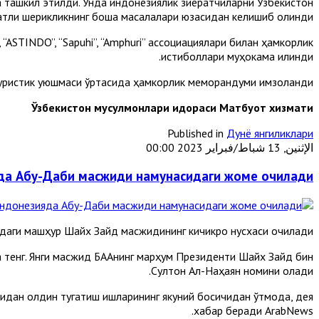
 ташкил этилди. Унда индонезиялик зиёратчиларни Ўзбекистон
атли шерикликнинг бошқа масалалари юзасидан келишиб олинди.
“ASTINDO”, “Sapuhi”, “Amphuri” ассоциациялари билан ҳамкорлик
истиқболлари муҳокама қилинди.
 туристик уюшмаси ўртасида ҳамкорлик меморандуми имзоланди.
Ўзбекистон мусулмонлари идораси Матбуот хизмати
Published in
Дунё янгиликлари
الإثنين, 13 شباط/فبراير 2023 00:00
да Абу-Даби масжиди намунасидаги жоме очилади
аги машҳур Шайх Зайд масжидининг кичикроқ нусхаси очилади.
тенг. Янги масжид БААнинг марҳум Президенти Шайх Зайд бин
Султон Ал-Наҳаян номини олади.
дан олдин тугатиш ишларининг якуний босқичидан ўтмоқда, дея
хабар беради ArabNews.