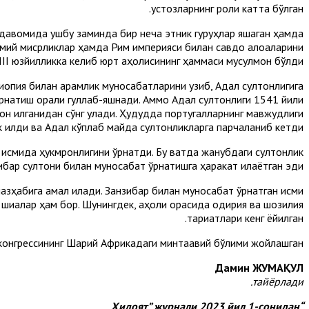
устозларнинг роли катта бўлган.
р давомида ушбу заминда бир неча этник гуруҳлар яшаган ҳамда
димий мисрликлар ҳамда Рим империяси билан савдо алоқаларини
III юзйилликка келиб юрт аҳолисининг ҳаммаси мусулмон бўлди.
иопия билан қарамлик муносабатларини узиб, Адал султонлигига
ўрнатиш орқали гуллаб-яшнади. Аммо Адал султонлиги 1541 йили
он қилганидан сўнг қулади. Ҳудудда португалларнинг мавжудлиги
ик қилди ва Адал кўплаб майда султонликларга парчаланиб кетди.
 қисмида ҳукмронлигини ўрнатди. Бу вақтда жанубдаги султонлик
ибар султони билан муносабат ўрнатишга ҳаракат қилаётган эди.
зҳабига амал қилади. Занзибар билан муносабат ўрнатган қисми
 шиалар ҳам бор. Шунингдек, аҳоли орасида қодирия ва шозилия
тариқатлари кенг ёйилган.
нгрессининг Шарқий Африкадаги минтақавий бўлими жойлашган.
Дамин ЖУМАҚУЛ
тайёрлади.
“Ҳидоят” журнали 2023 йил 1-сонидан