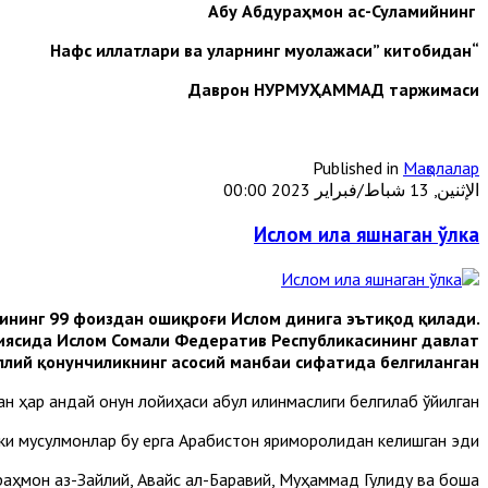
Абу Абдураҳмон ас-Суламийнинг
“Нафс иллатлари ва уларнинг муолажаси” китобидан
Даврон НУРМУҲАММАД таржимаси
Published in
Мақолалар
الإثنين, 13 شباط/فبراير 2023 00:00
Ислом ила яшнаган ўлка
ининг 99 фоиздан ошиқроғи Ислом динига эътиқод қилади.
циясида Ислом Сомали Федератив Республикасининг давлат
лий қонунчиликнинг асосий манбаи сифатида белгиланган.
ҳар қандай қонун лойиҳаси қабул қилинмаслиги белгилаб қўйилган.
ки мусулмонлар бу ерга Арабистон яриморолидан келишган эди.
ҳмон аз-Зайлий, Авайс ал-Баравий, Муҳаммад Гулиду ва бошқа