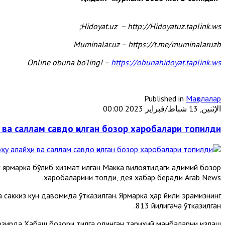
Hidoyat.uz – http://Hidoyatuz.taplink.ws;
Muminalar.uz – https://t.me/muminalaruzb
Online obuna bo’ling! –
https://obunahidoyat.taplink.ws
Published in
Мақолалар
الإثنين, 13 شباط/فبراير 2023 00:00
ва саллам савдо қилган бозор харобалари топилди
ярмарка бўлиб хизмат қилган Макка вилоятидаги қадимий бозор
харобаларини топди, дея хабар беради Arab News.
саккиз кун давомида ўтказилган. Ярмарка ҳар йили эрамизнинг
813 йилигача ўтказилган.
ҳозирда Ҳабаш бозори тилга олинган тарихий манбаларни излаш