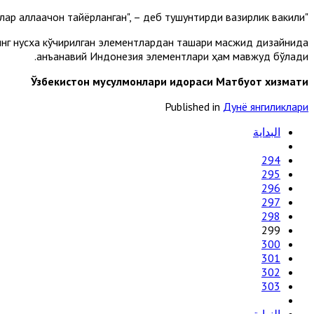
"Биз уни Рамазон арафасида очишимиз керак, чунки бу ойга бағишланган кўплаб дастурлар аллақачон тайёрланган", – деб тушунтирди вазирлик вакили.
нг нусха кўчирилган элементлардан ташқари масжид дизайнида
анъанавий Индонезия элементлари ҳам мавжуд бўлади.
Ўзбекистон мусулмонлари идораси Mатбуот хизмати
Published in
Дунё янгиликлари
البداية
294
295
296
297
298
299
300
301
302
303