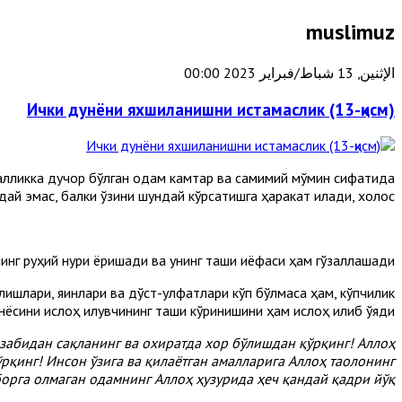
muslimuz
الإثنين, 13 شباط/فبراير 2023 00:00
Ички дунёни яхшиланишни истамаслик (13-қисм)
асалликка дучор бўлган одам камтар ва самимий мўмин сифатида
ай эмас, балки ўзини шундай кўрсатишга ҳаракат қилади, холос.
нинг руҳий нури ёришади ва унинг ташқи қиёфаси ҳам гўзаллашади.
лишлари, яқинлари ва дўст-улфатлари кўп бўлмаса ҳам, кўпчилик
сини ислоҳ қилувчининг ташқи кўринишини ҳам ислоҳ қилиб қўяди.
забидан сақланинг ва охиратда хор бўлишдан қўрқинг! Аллоҳ
қинг! Инсон ўзига ва қилаётган амалларига Аллоҳ таолонинг
орга олмаган одамнинг Аллоҳ ҳузурида ҳеч қандай қадри йўқ”.