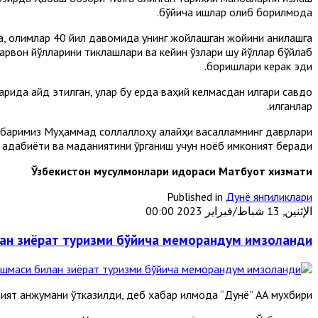
бўйича ишлар олиб борилмоқда.
ра, олимлар 40 йил давомида унинг жойлашган жойини аниқлашга
 карвон йўлларини тиклашлари ва кейин ўзлари шу йўллар бўйлаб
боришлари керак эди.
ида қайд этилган, улар бу ерда ваҳий келмасдан илгари савдо
қилганлар.
амбаримиз Муҳаммад соллаллоҳу алайҳи васалламнинг даврлари
, адабиёти ва маданиятини ўрганиш учун ноёб имконият беради.
Ўзбекистон мусулмонлари идораси Матбуот хизмати
Published in
Дунё янгиликлари
الإثنين, 13 شباط/فبراير 2023 00:00
лан зиёрат туризми бўйича меморандум имзоланди
ят анжумани ўтказилди, деб хабар қилмоқда “Дунё” АА мухбири.