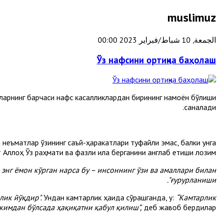
muslimuz
الجمعة, 10 شباط/فبراير 2023 00:00
Ўз нафсини ортиқча баҳолаш
буларнинг барчаси нафс касалликлардан бирининг намоён бўлиши
саналади.
ча неъматлар ўзининг саъй-ҳаракатлари туфайли эмас, балки унга
т Аллоҳ Ўз раҳмати ва фазли ила берганини англаб етиши лозим.
 энг ёмон кўрган нарса бу – инсоннинг ўзи ва амаллари билан
ғурурланиши".
лик йўқдир".
Ундан камтарлик ҳақида сўрашганда, у:
“Камтарлик
 кимдан бўлсада ҳақиқатни қабул қилиш”,
деб жавоб бердилар.