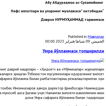
Абу Абдураҳмон ас-Суламийнинг
“Нафс иллатлари ва уларнинг муолажаси” китобидан
Даврон НУРМУҲАММАД таржимаси
Published in
Мақолалар
الخميس, 09 شباط/فبراير 2023 00:00
Умра йўлланмаси топширилди
нинг даврий нашрлари – «Ҳидоят» ва «Мўминалар» журналлари
ижаларга эришган Ўзбекистон мусулмонлари идорасининг вилоят
афарига йўлланма билан рағбатлантириш режалаштирилган эди.
ултонбек Имомназаров ҳамда директор ўринбосари Нажмиддин
а муносиб ҳиса қўшгани учун Наманган вилояти вакиллигини икки
дона Умра сафарига йўлланма билан тақдирлади.