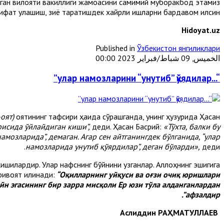
ган вилояти вакиллиги жамоасини самимий муборакбод этамиз.
ифат улашиш, зиё тарқатишдек хайрли ишларни бардавом қилсин!
Hidoyat.uz
Published in
Ўзбекистон янгиликлари
الخميس, 09 شباط/فبراير 2023 00:00
“...улар намозларини “унутиб” қўядилар”
оят)
оятининг тафсири ҳақида сўрашганда, унинг ҳузурида Ҳасан
рисида ўйлайдиган киши”,
деди. Ҳасан Басрий:
«Тўхта, балки бу
мозларида”, демаган. Агар сен айтганингдек бўлганида, “улар
намозларида унутиб қўярдилар”, деган бўларди»,
деди.
н кишилардир. Улар нафснинг бўйнини узганлар. Аллоҳнинг эшигига
ивоят қилинади:
“Оқилларнинг уйқуси ва оғзи очиқ юришлари
йн эгасининг бир зарра мисқоли Ер юзи тўла алданганлардан
афзалдир”.
Аслиддин РАҲМАТУЛЛАЕВ