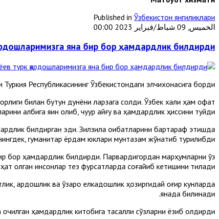
Published in
Ўзбекистон янгиликлари
الخميس, 09 شباط/فبراير 2023 00:00
ардошларимизга яна бир бор ҳамдардлик билдирди
 Туркия Республикасининг Ўзбекистондаги элчихонасига борди.
орлиги билан бутун дунёни ларзага солди. Ўзбек халқи ҳам офат
ларини қалбига яқин олиб, чуқур қайғу ва ҳамдардлик ҳиссини туйди.
дардлик билдирган эди. Зилзила оқибатларини бартараф этишда
унингдек, гуманитар ёрдам юклари мунтазам жўнатиб турилибди.
 бир бор ҳамдардлик билдирди. Парвардигордан марҳумларни ўз
оҳат олган инсонлар тез фурсатларда соғайиб кетишини тилади.
стлик, қардошлик ва ўзаро елкадошлик ҳозиргидай оғир кунларда
янада билинади.
очилган ҳамдардлик китобига тасалли сўзларни ёзиб қолдирди.