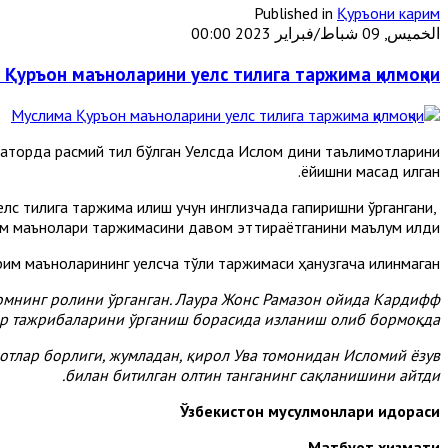
Published in
Қуръони карим
الخميس, 09 شباط/فبراير 2023 00:00
Қуръон маъноларини уелс тилига таржима қилмоқчи
 қаторда расмий тил бўлган Уелсда Ислом дини таълимотларини
ёйишни мақсад қилган.
с тилига таржима қилиш учун инглизчада гапиришни ўргангани,
м маънолари таржимасини давом эттираётганини маълум қилди.
им маъноларининг уелсча тўлиқ таржимаси ҳанузгача қилинмаган.
ломнинг ролини ўрганган. Лаура Жонс Рамазон ойида Кардифф
ар тажрибаларини ўрганиш борасида изланиш олиб бормоқда.
отлар борлиги, жумладан, қирол Ува томонидан Исломий ёзув
билан битилган олтин танганинг сақланишини айтди.
Ўзбекистон мусулмонлари идораси
Матбуот хизмати