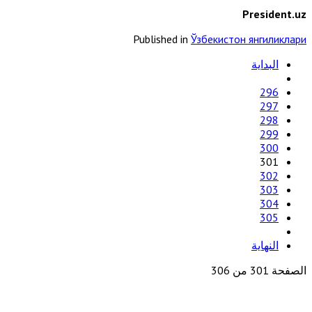
President.uz
Published in
Ўзбекистон янгиликлари
البداية
296
297
298
299
300
301
302
303
304
305
النهاية
الصفحة 301 من 306