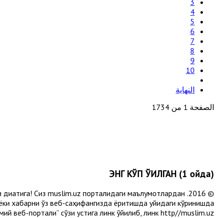
3
4
5
6
7
8
9
10
النهاية
الصفحة 1 من 1734
ЭНГ КЎП ЎҚИЛГАН (1 ойда)
и диққатига! Сиз muslim.uz порталидаги маълумотлардан
 ёки хабарни ўз веб-саҳифангизда ёритишда қуйидаги кўринишда
й веб-портали” сўзи устига линк қўйилиб, линк http//muslim.uz