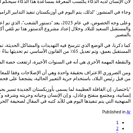
لأن الإنسان لديه الذكاء يكتسب المعرفة بمساعدة هذا الذكاء سيحكم ال
وجاء في المنشور: "لذلك، يتم اليوم في أوزبكستان تنفيذ التدابير ال
وعلى وجه الخصوص، في عام 2023، يعد "دس
بالمصير.
كما ذكرنا، في الوضع الذي تترسخ فيه التهديدات والمشاكل الحديثة، ت
المستقبل بعمق، وتم تعديل 65٪ من القانون الأساسي. تم تحديثها بناءً على اقتراحات الناس واستناداً إلى القيم الوطنية والعالمية والفرص الحديثة، فقد تم إدخال معايير جديدة.
والنقطة المهمة الأخرى هي أنه في السنوات الأخيرة، ارتفعت حصة المرأة في ال
ومن الضروري الاعتراف بحقيقة واحدة وهي أن الإصلاحات وفقا للمعايير
من قبل رئيس البلاد، باستخدام حرية التعبير الحالية، يشجعنا على فح
"باختصار، إن القافلة العظيمة لما يسمى بأوزبكستان الجديدة تسير بجرأ
إنسانية، ومجتمع منفتح وعادل، و إن الإنسان وحياته وحريته وشرفه وكر
المنهجية التي يتم تنفيذها اليوم هي للأبد كتبه في المقال لصحيفة "الحري
Published in
Ar
1
2