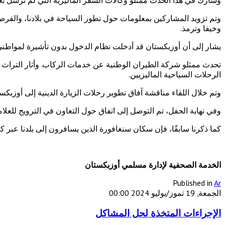
وتم تزويد المشاركين بمعلومات حول تطور السياحة في بلادنا، والفرص 
وخيفا وترمذ.
يشار إلى أن أوزبكستان قد أدخلت نظام الدخول بدون تأشيرة لمواطني أكثر من 90 دولة أجنبية، بما في ذلك ماليزيا. وأطلقت "الخطوط الجوية الأوزبكية" رحلات جو
تحدث ممثلو شركة الطيران الوطنية عن خدمات الركاب. وأثار التراث الث
الرحلات السياحية الماليزيين.
وتم خلال اللقاء مناقشة آفاق تطوير رحلات الزيارة الدينية إلى أوزبك
وفي نهاية الحفل، تم التوصل إلى اتفاق حول التعاون في الترويج للعلامة
كما ذكرنا سابقًا، فإن سكان سنغافورة الذين يسافرون إلى بلدنا عبر كوا
الخدمة الصحفية لإدارة مسلمي أوزبكستان
Published in
Ar
الجمعة, 19 تموز/يوليو 2024 00:00
الإجراءات المتخذة لحل المشاكل