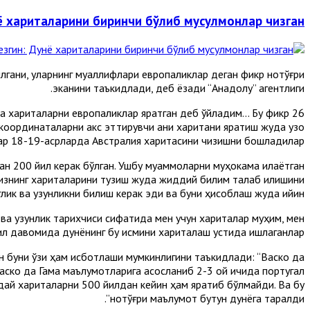
ё хариталарини биринчи бўлиб мусулмонлар чизган
лгани, уларнинг муаллифлари европаликлар деган фикр нотўғри
эканини таъкидлади, деб ёзади “Aнадолу” агентлиги.
ча хариталарни европаликлар яратган деб ўйладим... Бу фикр
к координаталарни акс эттирувчи аниқ харитани яратиш жуда узоқ
лар 18-19-асрларда Aвстралия харитасини чизишни бошладилар.
н 200 йил керак бўлган. Ушбу муаммоларни муҳокама қилаётган
енгизнинг хариталарини тузиш жуда жиддий билим талаб қилишини
лик ва узунликни билиш керак эди ва буни ҳисоблаш жуда қийин”.
 ва узунлик тарихчиси сифатида мен учун хариталар муҳим, мен
ил давомида дунёнинг бу қисмини хариталаш устида ишлаганлар”.
н буни ўзи ҳам исботлаши мумкинлигини таъкидлади: “Васко да
Васко да Гама маълумотларига асосланиб 2-3 ой ичида португал
ндай хариталарни 500 йилдан кейин ҳам яратиб бўлмайди. Ва бу
нотўғри маълумот бутун дунёга тарқалди”.