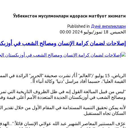
Ўзбекистон мусулмонлари идораси матбуот хизмати
Published in
Дунё янгиликлари
الخميس, 18 تموز/يوليو 2024 00:00
إصلاحات لضمان كرامة الإنسان ومصالح الشعب في أوزبكست
الرياض، 15 يوليو. /"العالم" أ.أ/. نشرت صحيفة "الحرير" الرائ
القيمة العليا"، حسبما أفاد مراسل "دنيا" وكالة أنباء أأ..
"ليس من قبيل المبالغة القول إنه في ظل الظروف التاريخية التي تمر 
ومصالح الشعب في أوزبكستان الجديدة المتعددة الأمم أعلى قيمة وفي 
لأنه يمكن تحقيق التنمية المستدامة في المقام الأول من خلال تقدير 
السكان تجاه المستقبل.
عرّف المستنير المعاصر الشهير عبد الله عولاني الإنسان قائلاً: "...ا