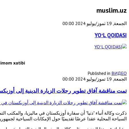
muslim.uz
الجمعة, 19 تموز/يوليو 2024 00:00
YOʻL QOIDASI
imom xatibi
Published in
ВИДЕО
الجمعة, 19 تموز/يوليو 2024 00:00
تمت مناقشة آفاق تطوير رحلات الزيارة الدينية إلى أوزبكس
ذكرت وكالة أنباء "دنيا" أن سفارة أوزبكستان في ماليزيا، والمكتب الت
السياحة المحلية عقدا عرضًا تقديميًا حول الإمكانات السياحية لجمهوريتن
وشارك في هذا الحدث ممثلو وكالات السفر الماليزية التي لم ترسل ب