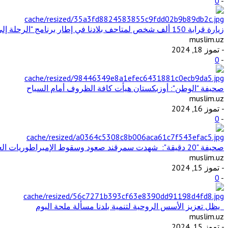
0
-
زيارة قرابة 150 ألف شخص لمتاحف بلادنا في إطار برنامج "الرحلة إلى الماضي"
muslim.uz
- تموز 18, 2024
0
-
صحيفة "الوطن": أوزبكستان هيأت كافة الظروف أمام السياح
muslim.uz
- تموز 16, 2024
0
-
صحيفة "20 دقيقة": شهدت سمرقند صعود وسقوط الإمبراطوريات العظيمة وتفاعل الثقافات والحضارات المختلفة
muslim.uz
- تموز 15, 2024
0
-
يظل تعزيز الأسس الروحية لتنمية بلدنا مسألة ملحة اليوم
muslim.uz
- تموز 15, 2024