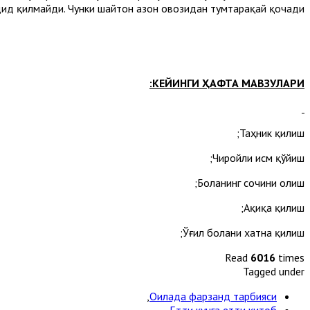
ид қилмайди. Чунки шайтон азон овозидан тумтарақай қочади.
КЕЙИНГИ ҲАФТА МАВЗУЛАРИ:
Таҳник қилиш;
Чиройли исм қўйиш;
Боланинг сочини олиш;
Ақиқа қилиш;
Ўғил болани хатна қилиш;
Read
6016
times
Tagged under
,
Оилада фарзанд тарбияси
,
Етти кунга етти китоб