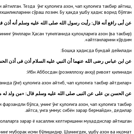
айтилган. Тезда ўнг қулоғига азон, чап қулоғига такбир айтиш,
хшиликларини сўраш лозим. Бу ҳақда ушбу ҳадис ворид бўлган:
عن أبى رافع أنه قال: رأيت رسول الله صلى الله عليه وسلم أنه أذن
нинг ўғиллари Ҳасан туғилганида қулоқларига азон (ва такбир)
айтганларини кўрдим».
Бошқа ҳадисда бундай дейилади:
عن ابن عباس رضى الله عنهما أن النبي عليه السلام أذن فى أذن الحس
Ибн Аббосдан (розияллоҳу анҳу) ривоят қилинади:
«Пайғамбаримиз (алайҳиссалом) Ҳасан ибн Али туғилганида (ўнг) қулоғига азон айтиб, чап қулоғига такбир айтдилар».
عن الحسن بن على عن النبى صلى الله عليه وسلم قال: «من ولد له مولو
фарзандли бўлса, унинг ўнг қулоғига азон, чап қулоғига такбир
айтса, унга уммус сибён зарар бермайди», дедилар.
олаларга зарар ё касаллик келтиришини муҳаддислар айтишган.
нинг муборак исми бўлишидир. Шунингдек, ушбу азон ва иқомат