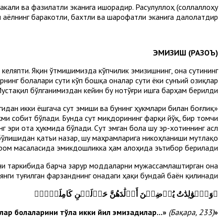
акали ва фазилатли эканига ишорадир. Расулуллоҳ (соллаллоҳу
 аёлнинг баракотли, бахтли ва шарофатли эканига далолатдир».
ЭМИЗИШ (РАЗОЪ)
 келяпти. Яқин ўтмишимизда кўпчилик эмизишнинг, она сутининг
рнинг болалари сути кўп бошқа оналар сути ёки сунъий озиқлар
Мустақил бўлганимиздан кейин бу нотўғри ишга барҳам берилди.
гидан икки ёшгача сут эмиши ва бунинг ҳукмлари билан боғлиқ
кми собит бўлади. Бунда сут миқдорининг фарқи йўқ, бир томчи
инг эри ота ҳукмида бўлади. Сут эмган бола шу эр-хотиннинг асл
 бўлишидан қатъи назар, шу маҳрамларига никоҳланиши мутлақо
аром масаласида эмикдошликка ҳам алоҳида эътибор берилади.
уни таркибида барча зарур моддаларни мужассамлаштирган она
янги туғилган фарзанднинг онадаги ҳақи бундай баён қилинади:
۞وَٱلۡوَٰلِدَٰتُ يُرۡضِعۡنَ أَوۡلَٰدَهُنَّ حَوۡلَيۡنِ كَامِلَيۡنِۖ
(Бақара, 233)
«Оналар болаларини тўла икки йил эми­задилар...»