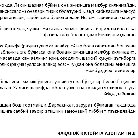
моқда. Лекин шариат бўйича она эмизишга мажбур қилинмайди,
айҳиссалом) оналари тирик бўлатуриб, Саъд қабиласига мансуб
рилганлари, тарбиясига берилганлари Ислом тарихидан маълум.
бериш керак, чунки эмизувчи аёлнинг феъл-атворидаги иллат ва
фазилатлар болага ҳам кўчиши аниқланган.
у Ҳанифа (раҳматуллоҳи алайҳ): «Агар бола онасидан бошқани
аблағига эга бўлмаса, она болани эмизишга мажбур қилинади»,
масалада ҳам аёлнинг эрки, озодлиги, шахсий ҳуқуқи эътиборга
лик (раҳматуллоҳи алайҳ) эса: «Туққан она боласини эмизишга
мажбурдир», дейдилар.
 боласини эмизиш ўрнига сунъий сут ва бўтқалар билан боқишни
лаган. Ҳадиси шарифда: «Бола учун она сутидан яхшироқ озуқа
йўқ», дейилган.
изишдан бош тортмайди. Дарҳақиқат, зарурат бўлмаган тақдирда
ишига салбий таъсир этишини замонавий тиббиёт таъкидлайди.
ЧАҚАЛОҚ ҚУЛОҒИГА АЗОН АЙТИШ