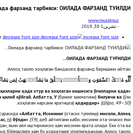
ада фарзанд тарбияси: ОИЛАДА ФАРЗАНД ТУҒИЛДИ...
www.muslimuz
- تشرين1 30, 2019
e
decrease font size
increase font size
ОИЛАДА ФАРЗАНД ТУҒИЛДИ...
Аллоҳ таоло хоҳлаган бандасига фарзанд беришини айтган:
لِّلَّهِ مُلۡكُ ٱلسَّمَٰوَٰتِ وَٱلۡأَرۡضِۚ يَخۡلُقُ مَا يَشَآءُۚ يَهَبُ لِمَن يَشَآءُ إِنَٰ
қизларни ҳадя этур ва хоҳлаган кишисига ўғилларни ҳадя
«Осмонлар ва Ернинг ҳукмронлиги Аллоҳга
 қилиб қўйгай. Албатта, У
(бунинг ҳикматини)
билувчи ва
(ўзи
.
хоҳлаган нарсани яратишга)
қодирдир»
(Шўро, 49–50)
 сурасида
«Албатта, Исоннинг
(отасиз туғилиш)
мисоли, Аллоҳ
бас,
(у)
бўлди»
(59)
, деб айтилгани каби, инсонни ота-онасиз ёки
ан, яъни аёл иштирокисиз ҳам инсонни ярата олади. Ёки ота ва
нд бўлмаслиги ҳам бу қудратнинг улуғлигидандир. Аллоҳ таоло