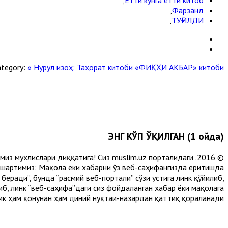
,
Фарзанд
,
ТУҒИЛДИ
ategory:
« Нурул изоҳ: Таҳорат китоби
«ФИҚҲИ АКБАР» китоби »
ЭНГ КЎП ЎҚИЛГАН (1 ойда)
лимиз мухлислари диққатига! Сиз muslim.uz порталидаги
 шартимиз: Мақола ёки хабарни ўз веб-саҳифангизда ёритишда
еради”, бунда “расмий веб-портали” сўзи устига линк қўйилиб,
либ, линк “веб-саҳифа”даги сиз фойдаланган хабар ёки мақолага
ик ҳам қонунан ҳам диний нуқтаи-назардан қаттиқ қораланади.