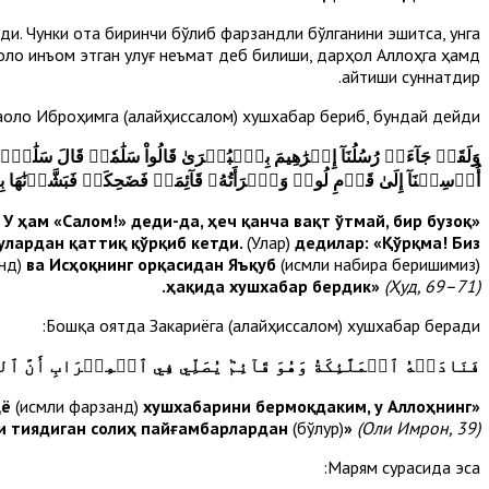
ди. Чунки ота биринчи бўлиб фарзандли бўлганини эшитса, унга
оло инъом этган улуғ неъмат деб билиши, дарҳол Аллоҳга ҳамд
айтиши суннатдир.
аоло Иброҳимга (алайҳиссалом) хушхабар бериб, бундай дейди:
وَلَقَدۡ جَآءَتۡ رُسُلُنَآ إِبۡرَٰهِيمَ بِٱلۡبُشۡرَىٰ قَالُواْ سَلَٰمٗاۖ قَالَ سَلَٰمٞۖ فَ
أُرۡسِلۡنَآ إِلَىٰ قَوۡمِ لُوطٖ وَٱمۡرَأَتُهُۥ قَآئِمَةٞ فَضَحِكَتۡ فَبَشَّرۡنَٰهَا بِ
У ҳам «Салом!» деди-да, ҳеч қанча вақт ўтмай, бир бузоқ
«Иброҳимга элчиларимиз
улардан қаттиқ қўрқиб кетди.
(Улар)
дедилар: «Қўрқма! Биз
нд)
ва Исҳоқнинг орқасидан Яъқуб
(исмли набира беришимиз)
.
ҳақида хушхабар бердик»
(Ҳуд, 69–71)
Бошқа оятда Закариёга (алайҳиссалом) хушхабар беради:
فَنَادَتۡهُ ٱلۡمَلَٰٓئِكَةُ وَهُوَ قَآئِمٞ يُصَلِّي فِي ٱلۡمِحۡرَابِ أَنَّ ٱللَّهَ
(исмли фарзанд)
хушхабарини бермоқдаким, у Аллоҳнинг
«Сўнгра, масжидда туриб намоз ўқиётганида, фаришталар унга нидо қилиб, дедилар: «Аллоҳ сенга Яҳё
и тиядиган солиҳ пайғамбарлардан
(бўлур)
»
(Оли Имрон, 39)
Марям сурасида эса: