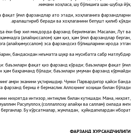
нимани хоҳласа, шу бўлишига шак-шубҳа йўқ.
а фақат ўғил фарзандлар ато этади, хоҳлаганига фарзандларни
аралаштириб беради ва хоҳлаганини бепушт қилиб қўяди.
да ёки бир хил миқдорда фарзанд берилмаган. Масалан, Лут ва
аммадга (алайҳиссалом) ҳам қиз, ҳам ўғил фарзандлар берган,
ога (алайҳимуссалом) эса фарзандсиз бўлишларини ирода этган.
арин, бандасидан неъматга шукр ва мусибатга сабр матлубдир.
и: баъзилари фақат қиз фарзанд кўради; баъзилари фақат ўғил
н ҳам баҳраманд бўлади; баъзилари умуман фарзанд кўрмайди».
инг амри эканини уқтиришдир. Чунки Парвардигор қайси банда
а фарзанд бериш ё бермаслик Аллоҳнинг хоҳиши билан бўлади».
рини ниҳоятда интизор, интиқлик билан кутишади. Мана, ниҳоят,
муаллим Расулуллоҳ (соллаллоҳу алайҳи ва саллам) оилада янги
берганлар. Бу кўрсатмалар, жумладан, қуйидагилардан иборат.
ФАРЗАНД ХУРСАНДЧИЛИГИ