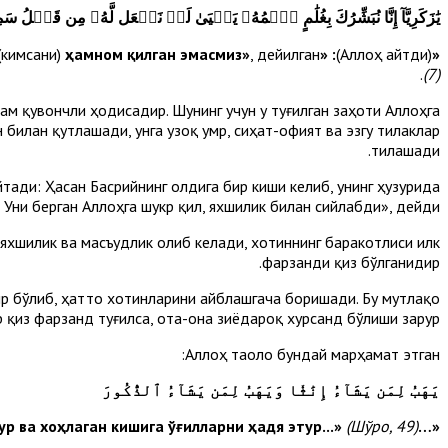
يَٰزَكَرِيَّآ إِنَّا نُبَشِّرُكَ بِغُلَٰمٍ ٱسۡمُهُۥ يَحۡيَىٰ لَمۡ نَجۡعَل لَّهُۥ مِن قَبۡلُ سَمِي
(кимсани)
ҳамном қилган эмасмиз»
, дейилган
: «Эй Закариё! Биз сенга бир фарзанд хушхабарини берурмиз; унинг исми Яҳё бўлиб, илгари унга бирор
(Аллоҳ айтди)
«
.
(7)
ам қувончли ҳодисадир. Шунинг учун у туғилган заҳоти Аллоҳга
билан қутлашади, унга узоқ умр, сиҳат-офият ва эзгу тилаклар
тилашади.
тади: Ҳасан Басрийнинг олдига бир киши келиб, унинг ҳузурида
 Уни берган Аллоҳга шукр қил, яхшилик билан сийлабди», дейди.
 яхшилик ва масъудлик олиб келади, хотиннинг баракотлиси илк
фарзанди қиз бўлганидир.
ир бўлиб, ҳатто хотинларини айблашгача боришади. Бу мутлақо
р қиз фарзанд туғилса, ота-она зиёдароқ хурсанд бўлиши зарур.
Аллоҳ таоло бундай марҳамат этган:
يَهَبُ لِمَن يَشَآءُ إِنَٰثٗا وَيَهَبُ لِمَن يَشَآءُ ٱلذُّكُورَ
(Шўро, 49)
«…Хоҳлаган кишига қизларни ҳадя этур ва хоҳлаган кишига ўғилларни ҳадя этур...»