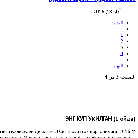
- آذار 18, 2016
البداية
1
2
3
4
النهاية
الصفحة 3 من 4
ЭНГ КЎП ЎҚИЛГАН (1 ойда)
лимиз мухлислари диққатига! Сиз muslim.uz порталидаги
 шартимиз: Мақола ёки хабарни ўз веб-саҳифангизда ёритишда