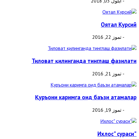
- أيلول 03, 2018
Оятал Курсий
- تموز 22, 2016
Тиловат қилинганда тинглаш фазилати
- تموز 21, 2016
Қуръони каримга оид баъзи атамалар
- تموز 19, 2016
"Ихлос" сураси