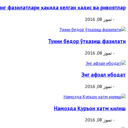
инг фазилатлари ҳақида келган ҳадис ва ривоятлар
- تموز 08, 2016
Тунни бедор ўтказиш фазилати
- تموز 08, 2016
Энг афзал ибодат
- تموز 08, 2016
Намозда Қуръон хатм қилиш
- تموز 08, 2016