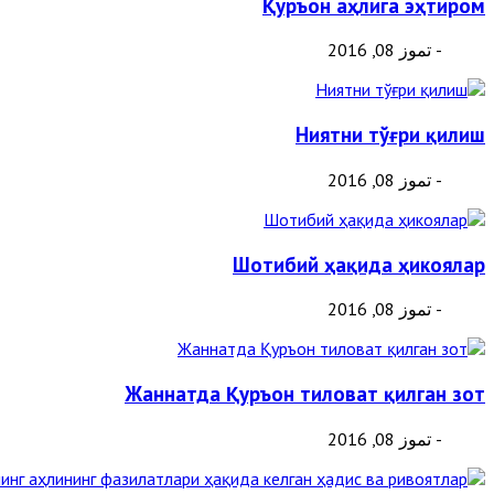
Қуръон аҳлига эҳтиром
- تموز 08, 2016
Ниятни тўғри қилиш
- تموز 08, 2016
Шотибий ҳақида ҳикоялар
- تموز 08, 2016
Жаннатда Қуръон тиловат қилган зот
- تموز 08, 2016