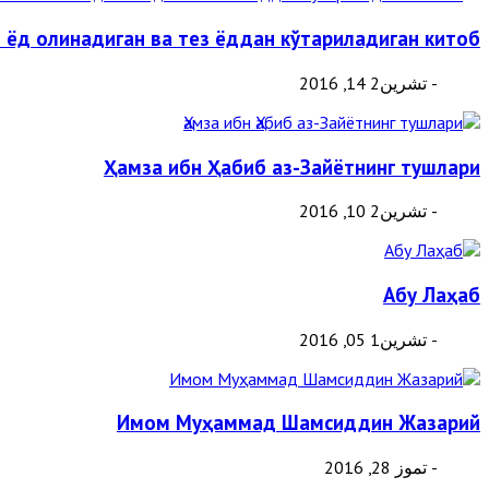
н ёд олинадиган ва тез ёддан кўтариладиган китоб
- تشرين2 14, 2016
Ҳамза ибн Ҳабиб аз-Зайётнинг тушлари
- تشرين2 10, 2016
Абу Лаҳаб
- تشرين1 05, 2016
Имом Муҳаммад Шамсиддин Жазарий
- تموز 28, 2016