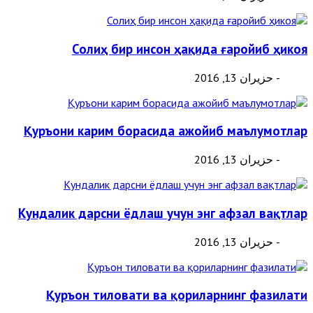
Солиҳ бир инсон ҳақида ғаройиб ҳикоя
- حزيران 13, 2016
Қуръони карим борасида ажойиб маълумотлар
- حزيران 13, 2016
Кундалик дарсни ёдлаш учун энг афзал вақтлар
- حزيران 13, 2016
Қуръон тиловати ва қориларнинг фазилати