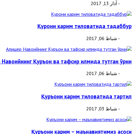
- آذار 13, 2017
Қурони карим тиловатида тадаббур
- شباط 06, 2017
 Навоийнинг Қуръон ва тафсир илмида тутган ўрни
- شباط 06, 2017
Қуръони карим тиловатида тартил
- شباط 03, 2017
Қуръони карим – маънавиятимиз асоси