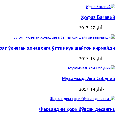
Ҳофиз Бағавий
- آذار 27, 2017
 оят ўқилган хонадонга ўттиз кун шайтон кирмайди
- آذار 15, 2017
Муҳаммад Али Собуний
- آذار 14, 2017
Фарзандим қори бўлсин десангиз