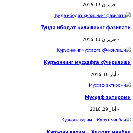
- حزيران 13, 2016
Тунда ибодат қилишнинг фазилати
- حزيران 13, 2016
Қуръоннинг мусҳафга кўчирилиши
- أيار 10, 2016
Мусҳаф эҳтироми
- آذار 29, 2016
Қуръони карим – Ҳидоят манбаи