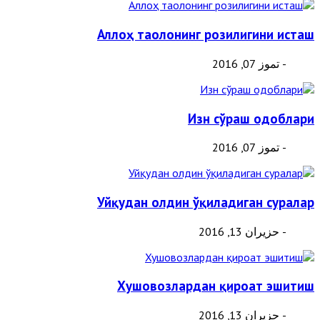
Аллоҳ таолонинг розилигини исташ
- تموز 07, 2016
Изн сўраш одоблари
- تموز 07, 2016
Уйқудан олдин ўқиладиган суралар
- حزيران 13, 2016
Хушовозлардан қироат эшитиш
- حزيران 13, 2016