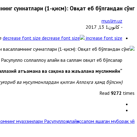
мнинг суннатлари (1-қисм): Овқат еб бўлгандан сўнг
muslim.uz
- كانون1 13, 2017
e
decrease font size
increase font size
Расулуллоҳ соллаллоҳу алайҳи ва саллам овқат еб бўлсалар:
“Алҳамдулиллаҳиллазий атъамана ва сақона ва жаъалана муслимийн”,
(Бизларни овқатлантириб, суғориб ва мусулмонлардан қилган Аллоҳга ҳамд бўлсин)
Read
9272
times
ломнинг муаззинлари
Расулуллоҳ алайҳиссалом яшаган муборак уй »