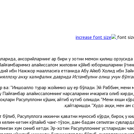
font siz
арида, ансорийларнинг ҳар бири у зотни меҳмон қилиш орзусида 
 Пайғамбаримиз алайҳиссалом жиловни қўйиб юборишларини ўтиниб
Адий ибн Нажжор маҳалласига етганида Абу Айюб Холид ибн Зай
ияллоҳу анҳу халифалик даврида Истамбулни олиш учун бўлган
 ва: "Иншоаллоҳ турар жойимиз шу ер бўлади. Эй Раббим, мени му
ҳу Пайғамбар алайҳиссаломнинг нарсаларини ичкарига олиб кирди,
оқлари Расулуллоҳни қўшиқ айтиб кутиб олишди. "Мени яхши кўра
қайтаришди. "Худо ҳаққи, мен ҳам
ат бўлиб, Расулуллоҳга иккинчи қаватни муносиб кўрди, бироқ у 
 келим-кетим кўпайиб чанг-тўзон, дам-бадам сепилган сувларда
солинган хум синиб кетди. Эр-хотин Расулуллоҳнинг устларидан ч
аватга кўчириб чиқишди. Биринчилардан бўлиб, ансорларнинг ка