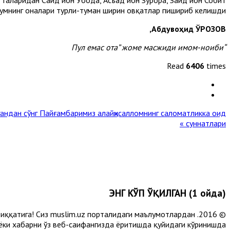
нҳумнинг оналари турли-туман ширин овқатлар пишириб келишди.
Абдувоҳид ЎРОЗОВ,
-
ноиби
“Пул емас ота” жоме масжиди имом
Read
6406
times
гандан сўнг
Пайғамбаримиз алайҳисалломнинг саломатликка оид
суннатлари »
ЭНГ КЎП ЎҚИЛГАН (1 ойда)
и диққатига! Сиз muslim.uz порталидаги маълумотлардан
 ёки хабарни ўз веб-саҳифангизда ёритишда қуйидаги кўринишда