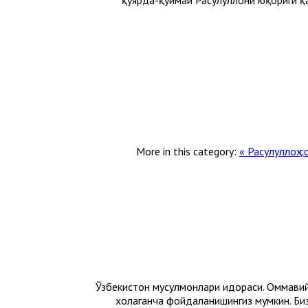
More in this category:
« Расулуллоҳ с
© 2016. Ўзбекистон мусулмонлари идораси. О
хоҳлаганча фойдаланишингиз мумкин. Би