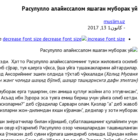
Расулуллоҳ алайҳиссалом яшаган муборак уй
muslim.uz
- كانون1 13, 2017
e
decrease font size
increase font size
эди. Ҳатто Расулуллоҳ алайҳиссаломнинг туяси жиловига осилиб
 сўрар, туя қаерга чўкса, ўша уйга тушажакларини айтардилар.
ид Ансорийнинг эшиги олдида тўхтаб чўккалади (
Холид Муовия
 жанг чоғида шаҳид бўлиб, шаҳар ташқарисига дафн этилган).
борак ерга туширгин, сен ҳамиша қутлуғ жойни ато этгувчисан",
 Асъад ибн Зурора эса туяга емиш бериш учун уйига олиб кетди.
сизларми?" деб сўрадилар Сарвари олам. Қизлар "ҳа" деб жавоб
 сизларни жон-дилимдан яхши кўраман", дедилар у зоти муборак.
киши зиёратчилар билан кўришиб, суҳбатлашишнинг қулайлиги учун
н ҳовур кўтарилиб Расулуллоҳ озор чекишларидан ташвишланган
акка ўтмасин деб сувни кўрпага шимдириб олишди. Шундан кейин
тталаридан Саид ибн Убода, Асъад ибн Зурора, Зайд ибн Собит