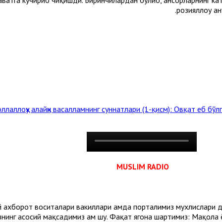
розияллоҳу а
оллаллоҳу алайҳи васалламнинг суннатлари (1-қисм): Овқат еб бўл
MUSLIM RADIO
ммавий ахборот воситалари вакиллари ҳамда порталимиз мухлислар
знинг асосий мақсадимиз ҳам шу. Фақат ягона шартимиз: Мақола