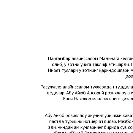
Пайғамбар алайҳиссалом Мадинага келганл
олиб, у зотни уйига таклиф этишарди.
Ниҳоят туялари у зотнинг қариндошлари 
роз
Расулуллоҳ алайҳиссалом туяларидан тушдилар
дедилар. Абу Айюб Ансорий розияллоҳу ан
Бани Нажжор маҳалласининг қизал
Абу Айюб розияллоҳу анҳунинг уйи икки қав
пастда туришни ихтиёр этдилар. Мезбон
эди. Чиндан ҳам кунларнинг бирида сув 
қўярда-қўймай Расулуллоҳни юқориги қ