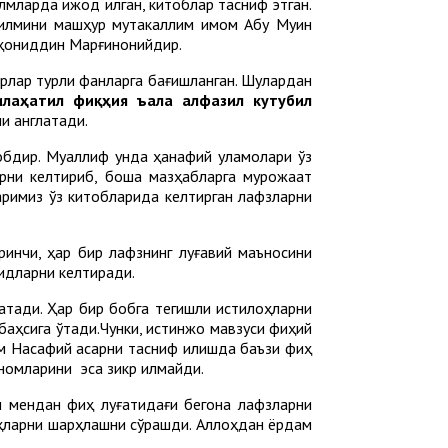
лмларда ижод қилган, китоблар тасниф этган.
 илмини машҳур мутакаллим имом Абу Муин
рҳониддин Марғинонийдир.
рлар турли фанларга бағишланган. Шулардан
илаҳатил фиқҳия ъала алфазил кутубил
и англатади.
тобдир. Муаллиф унда ҳанафий уламолари ўз
арни келтириб, бошқа мазҳабларга мурожаат
аримиз ўз китобларида келтирган лафзларни
нчи, ҳар бир лафзнинг луғавий маъносини
идларни келтиради.
тади. Ҳар бир бобга тегишли истилоҳларни
баҳсига ўтади.Чунки, истинжо мавзуси фиқҳий
Насафий асарни тасниф қилишда баъзи фиқҳ
номларини эса зикр қилмайди.
ендан фиқҳ луғатидағи бегона лафзларни
оҳларни шарҳлашни сўрашди. Аллоҳдан ёрдам