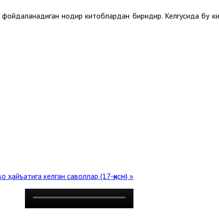
йдаланадиган нодир китоблардан биридир. Келгусида бу кит
о ҳайъатига келган саволлар (17-қисм) »