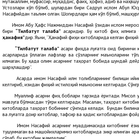
мутакаллим, муфассир, муҳаддис, фақиҳ, ҳофиз, адиб ва наҳвш
Устозлари кўп бўлиб, шулардан бири Садрул ислом Абул Ю
Насафийдан таълим олган. Шогирдлари ҳам кўп бўлиб, машҳур
Имом Абу Ҳафс Нажмиддин Насафий ўзидан ислом меросига кў
бири
“Тилбатут талаба”
асаридир. Бу китоб фиқҳ илмига
ҳанафия”
дир. Яъни, “Ҳанафий фиқҳи китобларида келган фиқҳи
“Тилбатут талаба”
асари фиқҳда луғатга оид биринчи
асарларида қўллаган лафзлар ва сўзларнинг маъноларини тў
қилмаган. Бу ҳақда олим асарнинг таҳорат бобида шундай де
шарҳлашдир”.
Асарда имом Насафий илм толибларининг билиши қийин бўл
келтириб, изидан фиқҳий истилоҳий маъносини келтиради. Сўн
Муаллиф асарни фиқҳ боблари тарзида ёритади. Мисол учун
мавзуга бўлмасдан тўғри келтиради. Масалан, таҳорат китоб
китобларда таҳорат бобининг сўнгида келади. Бундан билин
ва луғатга доир китоблар, тафсир ва ҳадис китобларидан фойда
Имом Насафий асарнинг муқаддимасида китобнинг ёзилиши
тушунмаган ва машойихларимиз китобларида зикр қилинган а
сўраб, бу китобни жамладим”.