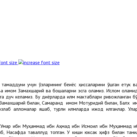
font size
амаддуни учун ўзларининг беқиёс ҳиссаларини қўшган етук в
ва имом Замахшарий ва бошқаларни эсга оламиз. Ислом олами
га дуч келамиз. Бу диёрларда илм мактаблари ривожланган бў
ом Замахшарий билан, Самарқанд имом Мотуридий билан, Балх 
 юзлаб алломалар яшаб, турли илмларда ижод қилганлар. У
р ибн Муҳаммад ибн Аҳмад ибн Исмоил ибн Муҳаммад ибн 
иб, Насафда таваллуд топган. У киши юксак ҳифз билан тани