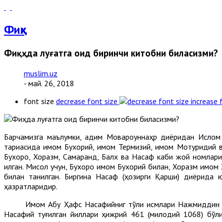
Фиқҳ
Фиқҳда луғатга оид биринчи китобни биласизми?
muslim.uz
- май. 26, 2018
font size
decrease font size
increase 
Барчамизга маълумки, қадим Мовароуннаҳр диёридан Ислом т
тариқасида имом Бухорий, имом Термизий, имом Мотуридий 
Бухоро, Хоразм, Самарқанд, Балх ва Насаф каби жой номлари
қилган. Мисол учун, Бухоро имом Бухорий билан, Хоразм им
билан танилган. Биргина Насаф (ҳозирги Қарши) диёрида
ҳазратларидир.
Имом Абу Ҳафс Насафийниг тўлиқ исмлари Нажмиддин Ума
Насафий туғилган йиллари ҳижрий 461 (милодий 1068) бўл