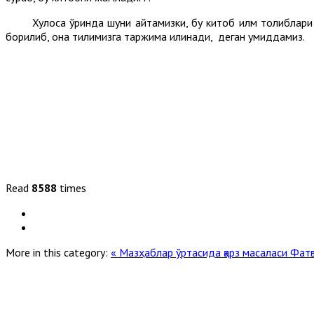
Хулоса ўринда шуни айтамизки, бу китоб илм толиблари фо
борилиб, она тилимизга таржима қилинади, деган умиддамиз.
Read
8588
times
More in this category:
« Мазҳаблар ўртасида қарз масаласи
Фатв