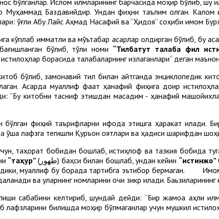
унос бўлганлар. Ислом илмларининг барчасида моҳир бўлиб, шу и
ср Муҳаммад Баздавийдир. Ундан фиқҳни таълим олган. Калом
лари: ўғли Абу Лайс Аҳмад Насафий ва “Ҳидоя” соҳиби имом Бу
плаб қимматли ва мўътабар асарлар қолдирган бўлиб, бу аса
 бағишланган бўлиб, тўлиқ номи
“Тилбатут талаба фил ист
й истилоҳлар борасида талабаларнинг излаганлари” деган маънон
 китоб бўлиб, замонавий тил билан айтганда энциклопедик ки
плаган. Асарда муаллиф фақат ҳанафий фиқҳига доир истилоҳл
йди: “Бу китобни тасниф этишдан мақсадим - ҳанафий машойихл
ган фиқҳий таърифларни ифода этишга ҳаракат қилади. Бири
гра ўша лафзга тегишли Қуръон оятлари ва ҳадиси шарифдан шоҳ
, таҳорат бобидан бошлаб, истиҳлоф ва тазкия бобида туга
ини
“таҳур”
(طهور) баҳси билан бошлаб, ундан кейин
“истинжо”
адики, муаллиф бу борада тартибга эътибор бермаган. Имом 
ланади ва уларнинг номларини очиқ зикр қилади. Баьзиларининг 
 сабабини келтириб, шундай дейди: “Бир жамоа аҳли илм м
раб лафзларини билишда моҳир бўлмаганлар учун мушкил истил