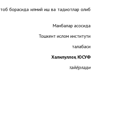
об борасида илмий иш ва тадқиқотлар олиб
Манбалар асосида
Тошкент ислом институти
талабаси
Халилуллоҳ ЮСУФ
тайёрлади