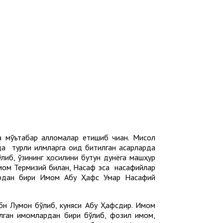
а мўътабар алломалар етишиб чиққан. Мисол
да турли илмларга оид битилган асарларда
либ, ўзининг ҳосилини бутун дунёга машҳур
имом Термизий билан, Насаф эса насафийлар
лардан бири Имом Абу Ҳафс Умар Насафий
Луқмон бўлиб, куняси Абу Ҳафсдир. Имом
лган имомлардан бири бўлиб, фозил имом,