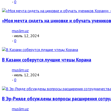
-
0
«Моя мечта сидеть на циновке и обучать учеников
muslim.uz
- июль. 12, 2024
-
0
В Казани соберутся лучшие чтецы Корана
muslim.uz
- июль. 12, 2024
-
0
В Эр-Рияде обсуждены вопросы расширения сотру
muslim.uz