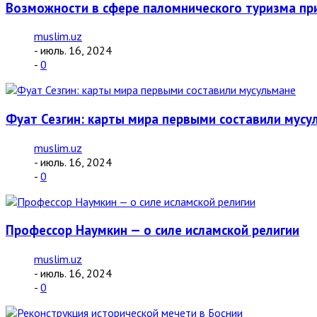
Возможности в сфере паломнического туризма пр
muslim.uz
- июль. 16, 2024
-
0
Фуат Сезгин: карты мира первыми составили мусу
muslim.uz
- июль. 16, 2024
-
0
Профессор Наумкин — о силе исламской религии
muslim.uz
- июль. 16, 2024
-
0