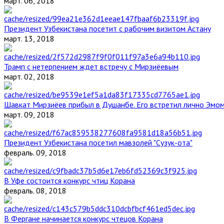
март. 06, 2018
Президент Узбекистана посетит с рабочим визитом Астану
март. 13, 2018
Трамп с нетерпением ждет встречу с Мирзиёевым
март. 02, 2018
Шавкат Мирзиёев прибыл в Душанбе. Его встретил лично Эмо
март. 09, 2018
Президент Узбекистана посетил мавзолей "Сузук-ота"
февраль. 09, 2018
В Уфе состоится конкурс чтиц Корана
февраль. 08, 2018
В Фергане начинается конкурс чтецов Корана