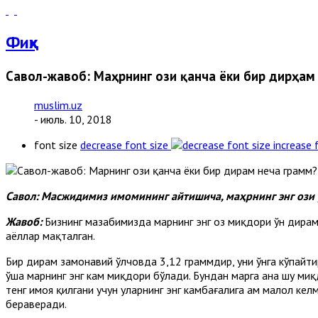
Фиқҳ
Савол-жавоб: Маҳрнинг ози қанча ёки бир дирҳам
muslim.uz
- июль. 10, 2018
font size
decrease font size
increase 
C
авол
:
Масжидимиз
имомининг
айтишича
,
маҳрнинг
энг
ози
Жавоб:
Бизнинг мазҳабимизда маҳрнинг энг оз миқдори ўн дирҳам
аёллар мақталган.
Бир дирҳам замонавий ўлчовда 3,12 граммдир, уни ўнга кўпайт
ўша маҳрнинг энг кам миқдори бўлади. Бундан маҳрга ана шу 
тенг ҳимоя қилгани учун уларнинг энг камбағалига ҳам малол ке
бераверади.