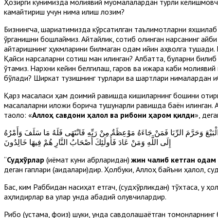
Ҳозирги кунимизда молиявий муомалалардан турли келишмовчил
камайтириш учун нима қилиш лозим?
Бизнингча, шариатимизда кўрсатилган таълимотларни яхшилаб 
ўрганишни бошлаймиз. Айтайлик, сотиб олинган нарсанинг айби 
қайтаришнинг ҳукмларини билмаган одам қийин аҳволга тушади.
Қайси нарсаларни сотиш ман қилинган? Албатта, буларни билиб
ўтамиз. Нархни кейин белгилаш, гаров ва ижара каби молиявий
бўлади? Ширкат тузишнинг турлари ва шартлари нималардан иб
Қарз масаласи ҳам доимий равишда кишиларнинг бошини қотириб 
масалаларни иложи борича тушунарли равишда баён қилинган. 
таоло: «
Аллоҳ савдони ҳалол ва рибони ҳаром қилди
», дега
َهُ الْبَيْعَ وَحَرَّمَ الرِّبَا فَمَنْ جَاءَهُ مَوْعِظَةٌ مِنْ رَبِّهِ فَانْتَهَى فَلَهُ مَا سَلَفَ وَأَمْرُهُ
إِلَى اللَّهِ وَمَنْ عَادَ فَأُولَئِكَ أَصْحَابُ النَّارِ هُمْ فِيهَا خَالِدُونَ
“
Судхўрлар
(қиёмат куни қабрларидан)
жин чалиб кетган одам
деган гаплари (ақидалари)дир. Ҳолбуки, Аллоҳ байъни ҳалол, судх
Бас, ким Раббидан насиҳат етгач, (судхўрликдан) тўхтаса, у ҳол
аҳлидирлар ва улар унда абадий қолувчилардир.
Рибо (устама, фоиз) шуки, унда савдолашаётган томонларнинг 