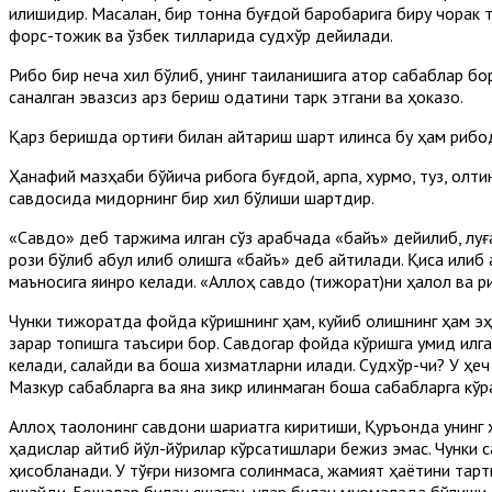
қилишидир. Масалан, бир тонна буғдой баробарига биру чорак 
форс-тожик ва ўзбек тилларида судхўр дейилади.
Рибо бир неча хил бўлиб, унинг тақиқланишига қатор сабаблар б
саналган эвазсиз қарз бериш одатини тарк этгани ва ҳоказо.
Қарз беришда ортиғи билан қайтариш шарт қилинса бу ҳам рибо
Ҳанафий мазҳаби бўйича рибога буғдой, арпа, хурмо, туз, олти
савдосида миқдорнинг бир хил бўлиши шартдир.
«Савдо» деб таржима қилган сўз арабчада «байъ» дейилиб, лу
рози бўлиб қабул қилиб олишга «байъ» деб айтилади. Қисқа қили
маъносига яқинроқ келади. «Аллоҳ савдо (тижорат)ни ҳалол ва р
Чунки тижоратда фойда кўришнинг ҳам, куйиб қолишнинг ҳам э
зарар топишга таъсири бор. Савдогар фойда кўришга умид қилг
келади, сақлайди ва бошқа хизматларни қилади. Судхўр-чи? У ҳе
Мазкур сабабларга ва яна зикр қилинмаган бошқа сабабларга кўр
Аллоҳ таолонинг савдони шариатга киритиши, Қуръонда унинг ҳ
ҳадислар айтиб йўл-йўриқлар кўрсатишлари бежиз эмас. Чунки
ҳисобланади. У тўғри низомга солинмаса, жамият ҳаётини тарт
яшайди. Бошқалар билан яшагач, улар билан муомалада бўлиши