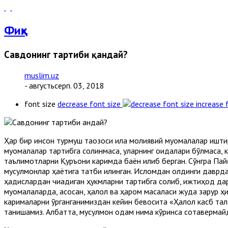
Фиқҳ
Савдонинг тартиби қандай?
muslim.uz
- августьсерп. 03, 2018
font size
decrease font size
increase 
Ҳар бир инсон турмуш тақозоси ила молиявий муомалалар ишти
муомалалар тартибга солинмаса, уларнинг қоидалари бўлмаса, 
таълимотларни Қуръони каримда баён қилиб берган. Сўнгра Пайғ
мусулмонлар ҳаётига татбиқ қилинган. Исломдан олдинги даврд
ҳадислардан чиқадиган ҳукмларни тартибга солиб, ижтиҳод да
муомалаларда, асосан, ҳалол ва ҳаром масаласи жуда зарур ҳи
карималарни ўрганганимиздан кейин бевосита «Ҳалол касб тал
танишамиз. Албатта, мусулмон одам нима кўринса сотавермайд