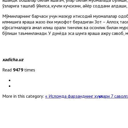
ўзларига ташлаб қўйилса, кучли кучсизни, айёр соддани алдаши, 
Мўминларнинг барчаси учун мазкур иқтисодий муомалалар одоби 
қилмишига яраша жазо ёки мукофот берадиган Зот – Аллоҳ таол
кўрсатмаларга амал қилиш орқали тинчлик ва осонлик билан мур
бўлиши таъминланади. У дунёда эса шунга яраша ажру савоб, 
xadicha.uz
Read
9479
times
More in this category:
« Исломда фарзанднинг ҳуқуқлари
7 саволг