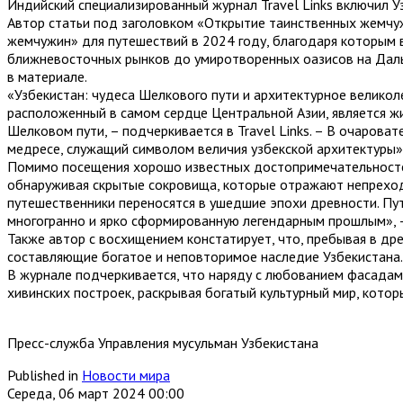
Индийский специализированный журнал Travel Links включил У
Автор статьи под заголовком «Открытие таинственных жемчуж
жемчужин» для путешествий в 2024 году, благодаря которым в
ближневосточных рынков до умиротворенных оазисов на Дал
в материале.
«Узбекистан: чудеса Шелкового пути и архитектурное великол
расположенный в самом сердце Центральной Азии, является жи
Шелковом пути, – подчеркивается в Travel Links. – В очаро
медресе, служащий символом величия узбекской архитектуры»
Помимо посещения хорошо известных достопримечательностей
обнаруживая скрытые сокровища, которые отражают непреходя
путешественники переносятся в ушедшие эпохи древности. Пут
многогранно и ярко сформированную легендарным прошлым», –
Также автор с восхищением констатирует, что, пребывая в др
составляющие богатое и неповторимое наследие Узбекистана.
В журнале подчеркивается, что наряду с любованием фасадам
хивинских построек, раскрывая богатый культурный мир, кото
Пресс-служба Управления мусульман Узбекистана
Published in
Новости мира
Середа, 06 март 2024 00:00