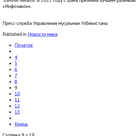
Traveler Awards. В 2022 году страна признана лучшим развив
«Инфозакон».
Пресс-служба Управления мусульман Узбекистана
Published in
Новости мира
Початок
4
5
6
7
8
9
10
11
12
13
Кінець
Сторінка 9 з 19