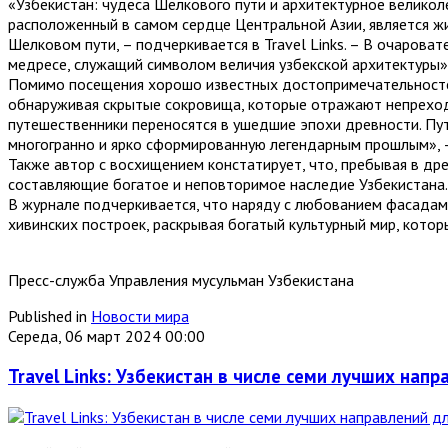
«Узбекистан: чудеса Шелкового пути и архитектурное великол
расположенный в самом сердце Центральной Азии, является жи
Шелковом пути, – подчеркивается в Travel Links. – В очаро
медресе, служащий символом величия узбекской архитектуры»
Помимо посещения хорошо известных достопримечательностей
обнаруживая скрытые сокровища, которые отражают непреходя
путешественники переносятся в ушедшие эпохи древности. Пут
многогранно и ярко сформированную легендарным прошлым», –
Также автор с восхищением констатирует, что, пребывая в др
составляющие богатое и неповторимое наследие Узбекистана.
В журнале подчеркивается, что наряду с любованием фасадам
хивинских построек, раскрывая богатый культурный мир, кото
Пресс-служба Управления мусульман Узбекистана
Published in
Новости мира
Середа, 06 март 2024 00:00
Travel Links: Узбекистан в числе семи лучших нап