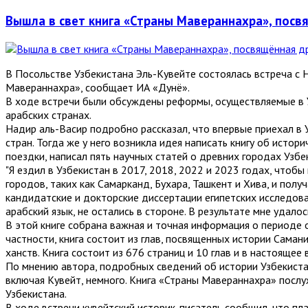
Вышла в свет книга «Страны Мавераннахра», пос
В Посольстве Узбекистана Эль-Кувейте состоялась встреча с
Мавераннахра», сообщает ИА «Дунё».
В ходе встречи были обсуждены реформы, осуществляемые в Уз
арабских странах.
Надир аль-Васир подробно рассказал, что впервые приехал в У
стран. Тогда же у него возникла идея написать книгу об исто
поездки, написал пять научных статей о древних городах Узбе
"Я ездил в Узбекистан в 2017, 2018, 2022 и 2023 годах, чтобы
городов, таких как Самарканд, Бухара, Ташкент и Хива, и пол
кандидатские и докторские диссертации египетских исследова
арабский язык, не остались в стороне. В результате мне удало
В этой книге собрана важная и точная информация о периоде 
частности, книга состоит из глав, посвященных истории Саман
ханств. Книга состоит из 676 страниц и 10 глав и в настоящее
По мнению автора, подробных сведений об истории Узбекиста
включая Кувейт, немного. Книга «Страны Мавераннахра» посл
Узбекистана.
В ходе встречи кувейтский историк-писатель сообщил, что пл