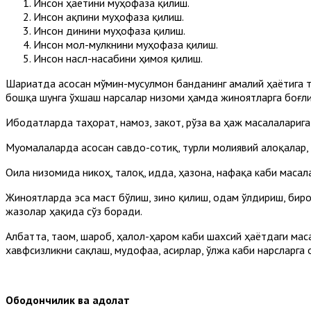
Инсон ҳаётини муҳофаза қилиш.
Инсон ақпини муҳофаза қилиш.
Инсон динини муҳофаза қилиш.
Инсон мол-мулкнини муҳофаза қилиш.
Инсон насл-насабини ҳимоя қилиш.
Шариатда асосан мўмин-мусулмон банданинг амалий ҳаётига т
бошқа шунга ўхшаш нарсалар низоми ҳамда жиноятларга боғли
Ибодатларда таҳорат, намоз, закот, рўза ва ҳаж масалаларига
Муомалаларда асосан савдо-сотиқ, турли молиявий алоқалар, м
Оила низомида никоҳ, талоқ, идда, ҳазона, нафақа каби масал
Жиноятларда эса маст бўлиш, зино қилиш, одам ўлдириш, биро
жазолар ҳақида сўз боради.
Албатта, таом, шароб, ҳалол-ҳаром каби шахсий ҳаётдаги мас
хавфсизликни сақлаш, мудофаа, асирлар, ўлжа каби нарсларга 
Ободончилик ва адолат