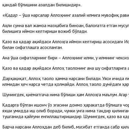
қандай бўлишини азалдан билишидир».
«Қадар
– ўша нарсалар Аллоҳнинг азалий илмига мувофиқ рав
Аҳли сунна вал жамоа мазҳабига биноан, балоғатга етган мус
билишига иймон келтириши вожиб бўлади.
Қазо ва қадар ақийдаси Аллоҳга иймон келтириш асосидаги И
билан сифатлашга асосланган.
Ана ўша сифатларнинг бири – Аллоҳнинг илми, у илмнинг чекси
Қазо ва қадар ақийдаси Аллоҳ таолонинг ана шу сифатларига а
Дарҳақиқат, Аллоҳ таоло ҳамма нарсани билади. Уяси ичида ғ
илмидан ҳеч нарса четда қолмайди. Аллоҳ таоло дунёдаги ҳар 
Шунингдек, қиёматгача нима бўлиши ҳам Аллоҳга маълум. Агар 
Қадарга бўлган ишонч ўз эгасини доимо ҳаракатда бўлишга чо
яхши умидда иш олиб боради, чунки унга нима тақдир қилинган
тушганида қайғуни енгиллаштиришидир. Шунингдек, қазо ва қа
Барча нарсани Аллоҳдан деб билиб, мусибат етганда сабр қил