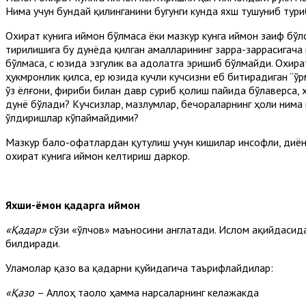
Нима учун бундай қилинганини бугунги кунда яхш тушуниб тури
Охират кунига иймон бўлмаса ёки мазкур кунга иймон заиф бўл
тирилишига бу дунёда қилган амалларининг зарра-заррасигача
бўлмаса, с юзида эзгулик ва адолатга эришиб бўлмайди. Охира
ҳукмронлик қилса, ер юзида кучли кучсизни еб битирадиган “ўр
ўз ёлғони, фириби билан давр суриб қолиш пайида бўлаверса, 
дунё бўлади? Кучсизлар, мазлумлар, бечораларнинг ҳоли нима 
ўлдиришлар кўпаймайдими?
Мазкур бало-офатлардан қутулиш учун кишилар инсофли, диёна
охират кунига иймон келтириш даркор.
Яхши-ёмон қадарга иймон
«Қадар»
сўзи «ўлчов» маъносини англатади. Ислом ақийдасида
билдиради.
Уламолар қазо ва қадарни қуйидагича таърифлайдилар:
«Қазо
– Аллоҳ таоло ҳамма нарсаларнинг келажакда