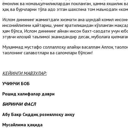
ёмонлик ва номаъқулчиликлардан покланган, ҳамма яхшилик в
ҳақ ва бурчларни тўла адо этган шахсгина том маънодаги «ком
Ислом динининг жамиятдаги хизмати ана шундай комил инсонн
инсонийлигини қайтариш, унинг яратилишидан кўзланган мақсад
ҳам бўлса, Ислом динининг айнан инсон бахт-саодати учун юбо
этувчи илоҳий таълимоi эканидандир десак, муболаға қилмага
Муҳаммад мустафо соллаллоҳу алайҳи васаллам Аллоқ таолони
таолонинг салавотлари ва саломлари бўлсин!
КЕЙИНГИ МАВЗУЛАР:
УЧИНЧИ БОБ
Рошид халифалар даври
БИРИНЧИ ФАСЛ
Абу Бакр Сиддиқ розияллоҳу анҳу
Мусайлима ҳақида