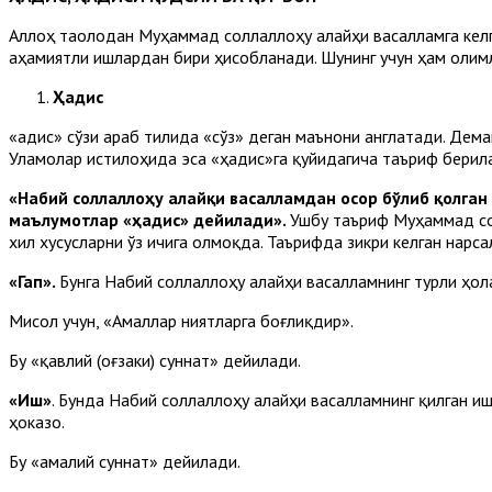
Аллоҳ таолодан Муҳаммад соллаллоҳу алайҳи васалламга келга
аҳамиятли ишлардан бири ҳисобланади. Шунинг учун ҳам олим
Ҳадис
«Ҳадис» сўзи араб тилида «сўз» деган маънони англатади. Дем
Уламолар истилоҳида эса «ҳадис»га қуйидагича таъриф берил
«Набий соллаллоҳу алайқи васалламдан осор бўлиб
қолган 
маълумотлар «ҳадис» дейилади».
Ушбу таъриф Муҳаммад со
хил хусусларни ўз ичига олмоқда. Таърифда зикри келган нарс
«Гап».
Бунга Набий соллаллоҳу алайҳи васалламнинг турли ҳол
Мисол учун, «Амаллар ниятларга боғлиқдир».
Бу «қавлий (оғзаки) суннат» дейилади.
«Иш»
. Бунда Набий соллаллоҳу алайҳи васалламнинг қилган и
ҳоказо.
Бу «амалий суннат» дейилади.