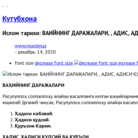
Кутубхона
Ислом тарихи: ВАҲИЙНИНГ ДАРАЖАЛАРИ, , ҲАДИС, 
www.muslimuz
- декабрь. 14, 2020
font size
decrease font size
increase 
ВАҲИЙНИНГ ДАРАЖАЛАРИ
Расулуллоҳ соллаллоҳу алайҳи васалламга келган ваҳийларнин
яхшилаб ўрганиб чиқсак, Расулуллоҳ соллаллоҳу алайҳи васал
Ҳадиси набавий.
Ҳадиси қудсий.
Қуръони Карим.
ҲАДИС, ҲАДИСИ ҚУДСИЙ ВА ҚУРЪОН