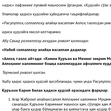
«Ҳадис» лафзининг луғавий маъносини ўргандик. «Қудсий» сўзи
Уламолар ҳадиси қудсийни қуйидагича таърифлайдилар:
«Расулуллоҳ соллаллоҳу алайҳи васаллам Аллоҳ таолодан риво
Ҳадиси қудсийга мисол келтирамиз.
Абу Саъид розияллоҳу анҳудан ривоят қилинади:
«Набий соллаллоҳу алайҳи васаллам дедилар:
«Аллоҳ таоло айтади: «Кимни Қуръон ва Менинг зикрим 
Аллоҳнинг каломининг бошқа каломлардан афзаллиги худ
Термизий ривоят қилган.
Ушбу ҳадис ҳадиси қудсий ҳисобланади, чунки унда Расулулло
Қуръони Карим билан ҳадиси қудсий орасидаги фарқлар:
Агар Жаброил алайҳиссалом Аллоҳнинг каломини Муҳамма
саналади. Қуръони Каримнинг маъноси ҳам, сўзлари ҳам 
улар бунга қодир бўлишмаган ва қиёматгача ҳам қодир б