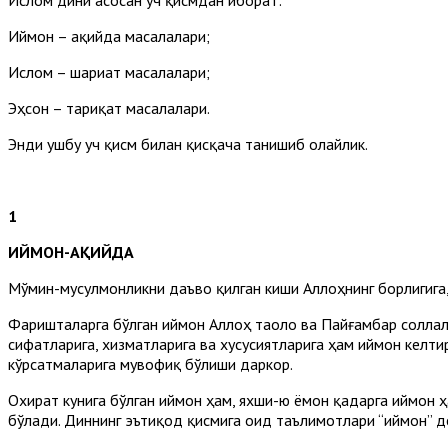
Иймон – ақийда масалалари;
Ислом – шариат масалалари;
Эҳсон – тариқат масалалари.
Энди ушбу уч қисм билан қисқача танишиб олайлик.
1
ИЙМОН-АҚИЙДА
Мўмин-мусулмонликни даъво қилган киши Аллоҳнинг борлигига, 
Фаришталарга бўлган иймон Аллоҳ таоло ва Пайғамбар соллал
сифатларига, хизматларига ва хусусиятларига ҳам иймон келт
кўрсатмаларига мувофиқ бўлиши даркор.
Охират кунига бўлган иймон ҳам, яхши-ю ёмон қадарга иймон 
бўлади. Диннинг эътиқод қисмига оид таълимотлари “иймон” 