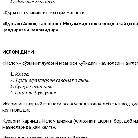
«Ёдлаш» маъноси.
«Қуръон» сўзининг истилоҳий маъноси:
«Қуръон Аллоҳ таолонинг Муҳаммад соллаллоҳу алайҳи вас
қолдирувчи каломидир».
ИСЛОМ ДИНИ
«Ислом» сўзининг луғавий маъноси қуйидаги маъноларни англа
Ихлос.
Турли офатлардан саломат бўлиш.
Сулҳ ва омонлик.
Итоат ва бўйсуниш.
Исломнинг шаръий маъноси эса «Аллоҳ ягона» деб эътиқод қили
келтиришдир.
Қуръони Каримда Ислом ширкка (Аллоҳнинг шериги бор, деб иш
маъноларида ҳам келган.
Ислом дини асосан уч қисмдан иборат: