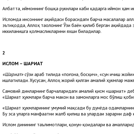
Албатта, иймоннинг бошқа рукнлари каби қадарга иймон ҳам 
Исломда инсоннинг ақийдаси борасидаги барча масалалар алл
эътиқодда, Аллоҳ таолонинг Ўзи баён қилиб берган ақийдада 
иккиланишга қолмасликларини яхши биладилар.
2
ИСЛОМ – ШАРИАТ
«Шариат»
сўзи араб тилида «поғона, босқич», «сун ичиш жой
ишлатилади. Хусусан, Аллоҳ жорий қилган амалий ҳукмлар ма
Самовий динларнинг барчаларидаги амалий қисм «шариат» деб
«Шариат ҳукмлари барча макон ва замонларга мос бўлиш қоби л
«Шариат ҳукмларининг умумий мақсади бу дунёда одамларнинг 
Бу эса уларга манфаатни жалб қилиш ва улардаи зарарни даф 
Ислом динининг таълимотлари, қонун-қоидалари ва амалларид