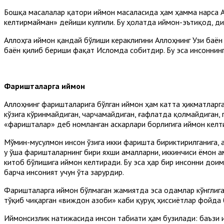
Бошқа масалалар қатори иймон масаласида ҳам ҳамма нарса Ал
келтирмайман» дейиши кулгили. Бу ҳолатда иймон-эътиқод, ди
Аллоҳга иймон қандай бўлиши кераклигини Аллоҳнинг Узи баён
баён қилиб бериши фақат Исломда собитдир. Бу эса инсоннинг
Фаришталарга иймон
Аллоҳнинг фаришталарига бўлган иймон ҳам катта ҳикматларга
кўзига кўринмайдиган, чарчамайдиган, ғафлатда қолмайдиган, 
«фаришталар» деб номланган аскарлари борлигига иймон келт
Мўмин-мусулмон инсон ўзига икки фаришта бириктирилганига, а
у ўша фаришталарнинг бири яхши амалларни, иккинчиси ёмон ам
китоб бўлишига иймон келтиради. Бу эса ҳар бир инсонни дои
барча инсоният учун ўта зарурдир.
Фаришталарга иймон бўлмаган жамиятда эса одамлар кўнглига
тўқиб чиқарган «виждон азоби» каби қуруқ ҳиссиётлар фойда
Иймонсизлик натижасида инсон табиати ҳам бузилади: баъзи и