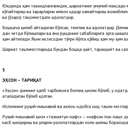
Юқорида ҳам таъкидланганидек, шариатнинг умумий мақсади 
кўпайтириш ва зарарларни имкон қадар камайтириш вожиблигин
ва (ўзаро) тақсимотдаги адолатдир.
Бошқача қилиб айтадиган бўлсак, тенглик ва адолатдир. Дема
дан четда бўлишлари ва яна рушднинг сабабларига эрга-шишла
ҳам айтилади. Яъни иқтисодни тўғри йўлга қўйиш ҳам му-ҳим 
Шариат таълимотларида бундан бошқа ҳаёт, тараққиёт ва сао
3
ЭҲСОН – ТАРИҚАТ
«Эҳсон» диннинг қалб тарбиясига боғлиқ қисми бўлиб, у одат
аталадиган бўлиб қолган.
Исломнинг руҳий-маънавий ва ахлоқ-одобга оид таъли-мотлар
Руҳий-маънавий қисм «тазкиятун-нафс» – «нафсни пок-лаш» де
касб қилдириш ва уларни разолатлардан холи қилиш борасида