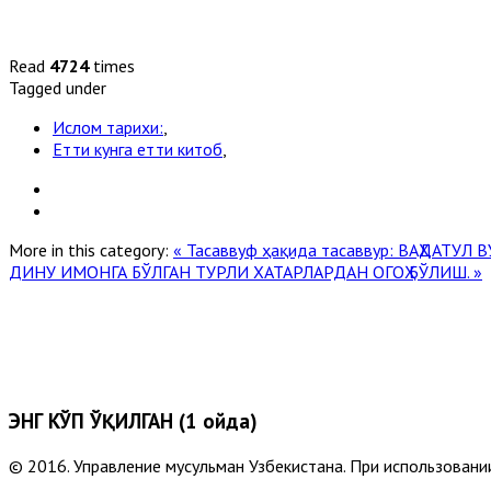
Read
4724
times
Tagged under
Ислом тарихи:
,
Етти кунга етти китоб
,
More in this category:
« Тасаввуф ҳақида тасаввур: ВАҲДАТУЛ
ДИНУ ИМОНГА БЎЛГАН ТУРЛИ ХАТАРЛАРДАН ОГОҲ БЎЛИШ. »
ЭНГ КЎП ЎҚИЛГАН (1 ойда)
© 2016. Управление мусульман Узбекистана. При использовании