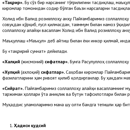
«Тақрир».
Бу сўз бир нарсанинг тўғрилигини тасдиқлаш, маъқ
киромлар томонидан содир бўлган баъзи нарсаларни тасдиқла
Холид ибн Валид розияллоҳу анҳу Пайғамбаримиз соллаллоҳу 
совуқдан қўрқиб, ғусл қилмасдан, таяммум билан намоз ўқиди
соллаллоҳу алайҳи васаллам Холид ибн Валид розияллоҳу анҳ
Маъқуллаш «Маъқул» деб айтиш билан ёки инкор қилмай, инда
Бу «тақририй суннат» дейилади.
«Халқий
(жисмоний)
сифатлар».
Бунга Расулуллоҳ соллаллоҳу
«Хулқий
(ахлоқий)
сифатлар».
Саҳобаи киромлар Пайғамбарим
фазилатларини ҳам ривоят қилиб қолдирганлар. Бу ҳақдаги ма
«Сийрат».
Пайғамбаримиз соллаллоҳу алайҳи васалламнинг муб
таржимаи ҳоллари ўта аниқлик ва бутун тафсилотлари билан р
Муҳаддис уламоларимиз мана шу олти бандга тегишли ҳар битт
Ҳадиси қудсий