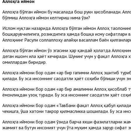
Аллоҳга иймон
Аллоҳга бўлган иймон бу масалада бош рукн ҳисобланади. Алл
бўлмиш Аллоҳга иймон келтириш нима ўзи?
Ислом нуқтаи назарида Аллоҳга бўлган иймон Аллоҳ таолонинг б
бошқарувчилигига, розикдигига ҳамда бошқа исму сифатлари в
Аллоҳнинг Расули соллаллоҳу алайҳи васаллам баён қилганлар
Аллоҳга бўлган иймон ўз эгасини ҳар қандай ҳолатда Аллоҳни
деган ишонч ила ҳаёт кечиради. Шунинг учун у фақат Аллоҳга 
омиллардан биридир.
Аллоҳга иймони бор одам «Ҳар бир гапимни Аллоҳ эшитиб туриб
қилади. Бу эса инсоннинг саодатли ҳаёт соҳиби бўлиши учун э
Аллоҳга иймони бор одам «Ҳар бир амалимни Аллоҳ ҳисоблаб т
ёмонлиқдан узоқ туради. Бу эса инсоннинг саодатли ҳаёт соҳ
Аллоҳга иймони бор одам «Тавбани фақат Аллоҳ қабул қилади»
чекишга, ўша хатони такрор қилмасликка шошилади. Бу эса ин
Аллоҳга иймони бор одам ўзида барча яхши фазилатларни жамл
жамият ва бутун инсоният учун ўта муҳим ҳамда зарур сифат 