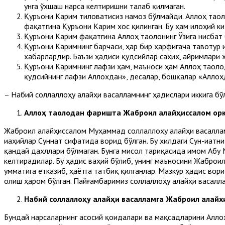
унга ўхшаш нарса келтиришни талаб қилмаган.
Қуръони Карим тиловатисиз намоз бўлмайди. Аллоҳ таол
фақатгина Қуръони Карим хос қилинган. Бу ҳам илоҳий к
Қуръони Карим фақатгина Аллоҳ таолонинг Ўзига нисбат 
Қуръони Каримнинг барчаси, ҳар бир ҳарфигача тавотур и
хабарлардир. Баъзи ҳадиси қудсийлар саҳиҳ, айримлари 
Қуръони Каримнинг лафзи ҳам, маъноси ҳам Аллоҳ таолод
қудсийнинг лафзи Аллохдан», десалар, бошқалар «Аллоҳ
– Набий соллаллоҳу алайҳи васалламнинг ҳадислари иккига бў
Аллоҳ таолодан фаришта Жаброил алайҳиссалом
ор
Жаброил алайҳиссалом Муҳаммад соллаллоҳу алайҳи васалламг
иаҳийлар Суннат сифатида ворид бўлган. Бу хилдаги Сун-иатн
қандай дахллари бўлмаган. Бунга мисол тариқасида имом Аб
келтирадилар. Бу ҳадис ваҳий бўлиб, унинг маъносини Жаброи
умматига етказиб, ҳаётга татбиқ қилганлар. Мазкур ҳадис во
олиш ҳаром бўлган. Пайғамбаримиз соллаллоҳу алайҳи васалл
Набий соллаллоҳу алайҳи васалламга Жаброил
алайх
Бундай нарсаларнинг асосий қоидалари ва мақсадларини Алло