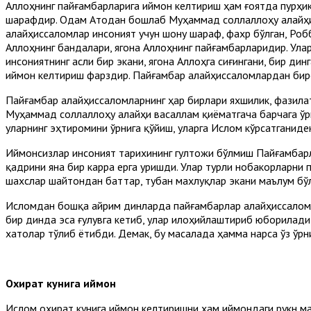
Аллоҳнинг пайғамбарларига иймон келтириш ҳам ғоятда пурҳик
шарафдир. Одам Атодан бошлаб Муҳаммад соллаллоҳу алайҳи 
алайҳиссаломлар инсоният учун шону шараф, фахр бўлган, Роб
Аллоҳнинг бандалари, ягона Аллоҳнинг пайғамбарларидир. Ула
инсониятнинг асли бир экани, ягона Аллоҳга сиғингани, бир д
иймон келтириш фарздир. Пайғамбар алайҳиссаломлардан биро
Пайғамбар алайҳиссаломларнинг ҳар бирлари яхшилик, фазилат
Муҳаммад соллаллоҳу алайҳи васаллам қиёматгача барчага ўрна
уларнинг эҳтиромини ўрнига қўйиш, уларга Ислом кўрсатганиде
Иймонсизлар инсоният тарихининг гултожи бўлмиш Пайғамбарла
қадрини яна бир карра ерга уришди. Улар турли нобакорларни 
шахслар шайтондан баттар, тубан махлуқлар экани маълум бў
Исломдан бошқа айрим динларда пайғамбарлар алайҳиссаломла
бир динда эса ғулувга кетиб, улар илоҳийлаштириб юборилади
хатолар тўлиб ётибди. Демак, бу масалада ҳамма нарса ўз ўрн
Охират кунига иймон
Ислом охират кунига иймон келтиришни ҳам иймондаги рукн ма