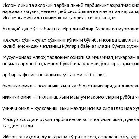
Ислом динида ахлоқий тарбия диний тарбиянинг ажралмас қисм
нарсалар эзгулик, «ёмон» деб ҳисоблаган ва ман этган нарсал
Ислом жамиятида олиймақом қадрият ҳисобланади.
Ахлоқий дунё ўз табиатига кўра динийдир. Ахлоқи ва муомала
«Ахлоқ»
сўзи «хулқ» сўзининг кўплиги бўлиб, инсонда шакллан
қилиб, ёмонидан четланиш йўллари баён этилади. Сўнгра ҳусни
Мусулмонлар Аллоҳ таолонинг охирги ва мукаммал, мукаррам ах
неъматлардан баҳраманд бўлибгина қолмай, ўзгаларга ҳам яхш
Ҳар бир нафснинг покланиши учта омилга боғлиқ:
биринчи омил – покланиш, яъни қалб хасталикларидан давола
иккинчи омил – тикланиш, яъни маълум мақомотларни рўёбга ч
учинчи омил – хулқланиш, яъни маълум исм ва сифатлар ила ху
Мазкур асосдаги руҳий тарбия инсон зоти ва унинг икки дунёд
тақдим этади.
Иймон-эътиқоди, дунёқараши тўғри ва соф, амаллари эзгу, ҳа