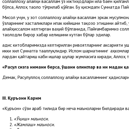
соллаллоҳу алайҳи васаллам ўз ижтиҳодлари ила баён қилганла
бўлса, Аллоҳ таоло тўғрилаб қўйган. Бу қисмдаги Суннатда Па
Мисол учун, у зот соллаллоҳу алайҳи васаллам эркак мусулмо
ўзларининг хасталиклари ипак кийишни тақозо этишини айтиб, у
алайҳиссалом келтирган ваҳий бўлганида, Пайғамбаримиз солл
таолодли бирор хабар келишини кутган бўлар эдилар.
Ҳадис китобларимизда келтирилган ривоятларнинг аксарияти 
икки хил Суннатга тааллуқлидир. Ислом шариатининг аҳкомлари
лардан қайтариш каби ишлар шулар жумласига киради, Аллоҳ т
«Расул сизга нимани берса, ўшани олинглар ва ни мадан қ
Демак, Расулуллоҳ соллаллоҳу алайҳи васалламнинг ҳадислари
III. Қуръони Карим
«Қуръон» сўзи араб тилида бир неча маъноларни билдиради в
«Ўқиш» маъноси.
«Жамлаш» маъноси.