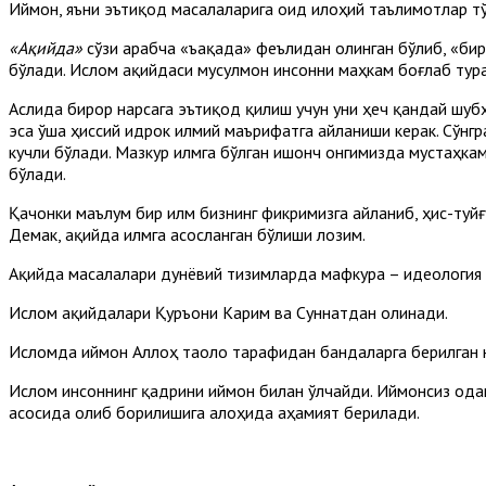
Иймон, яъни эътиқод масалаларига оид илоҳий таълимотлар т
«Ақийда»
сўзи арабча «ъақада» феълидан олинган бўлиб, «бир
бўлади. Ислом ақийдаси мусулмон инсонни маҳкам боғлаб тур
Аслида бирор нарсага эътиқод қилиш учун уни ҳеч қандай шубҳ
эса ўша ҳиссий идрок илмий маърифатга айланиши керак. Сўнг
кучли бўлади. Мазкур илмга бўлган ишонч онгимизда мустаҳкам
бўлади.
Қачонки маълум бир илм бизнинг фикримизга айланиб, ҳис-туй
Демак, ақийда илмга асосланган бўлиши лозим.
Ақийда масалалари дунёвий тизимларда мафкура – идеология
Ислом ақийдалари Қуръони Карим ва Суннатдан олинади.
Исломда иймон Аллоҳ таоло тарафидан бандаларга берилган н
Ислом инсоннинг қадрини иймон билан ўлчайди. Иймонсиз ода
асосида олиб борилишига алоҳида аҳамият берилади.