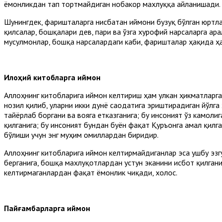
ёмонликдан тап тортмайдиган нобакор махлуққа айланишади.
Шунингдек, фаришталарга нисбатан иймони бузуқ бўлган юртл
қилсалар, бошқалари дев, пари ва ўзга хурофий нарсаларга а
мусулмонлар, бошқа нарсалардаги каби, фаришталар ҳақида ҳ
Илоҳий китобларга иймон
Аллоҳнинг китобларига иймон келтириш ҳам улкан ҳикматларга
нозил қилиб, уларни икки дунё саодатига эриштирадиган йўлга
тайёрлаб боргани ва вояга етказганига; бу инсоният ўз камол
қилганига; бу инсоният бундан буён фақат Қуръонга амал қил
бўлиши учун энг муҳим омиллардан биридир.
Аллоҳнинг китобларига иймон келтирмайдиганлар эса ушбу эзгул
берганига, бошқа махлуқотлардан устун эканини исбот қилгани
келтирмаганлардан фақат ёмонлик чиқади, холос.
Пайғамбарларга иймон