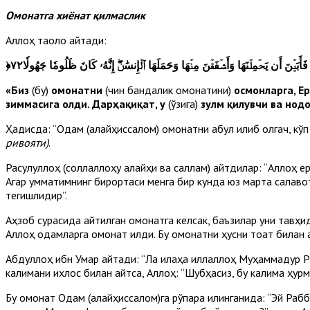
Омонатга хиёнат қилмаслик
Аллоҳ таоло айтади:
﴿
أَبَيۡنَ أَن يَحۡمِلۡنَهَا وَأَشۡفَقۡنَ مِنۡهَا وَحَمَلَهَا ٱلۡإِنسَٰنُۖ إِنَّهُۥ كَانَ ظَلُومٗا جَهُولٗا٧٢
«Биз
(бу)
омонатни
(чин бандалик омонатини)
осмонларга, Ер
зиммасига олди. Дарҳақиқат, у
(ўзига)
зулм қилувчи ва нод
Ҳадисда: “Одам (алайҳиссалом) омонатни қабул қилиб олгач, кўп
ривояти)
.
Расулуллоҳ (соллаллоҳу алайҳи ва саллам) айтдилар: “Аллоҳ е
Агар умматимнинг бирортаси менга бир кунда юз марта салавот
тегишлидир”.
Аҳзоб сурасида айтилган омонатга келсак, баъзилар уни тавҳид
Аллоҳ одамларга омонат қилди. Бу омонатни ҳусни тоат билан қ
Абдуллоҳ ибн Умар айтади: “Ла илаҳа иллаллоҳ Муҳаммадур Ра
калимани ихлос билан айтса, Аллоҳ: “Шубҳасиз, бу калима ҳур
Бу омонат Одам (алайҳиссалом)га рўпара қилинганида: “Эй Рабб