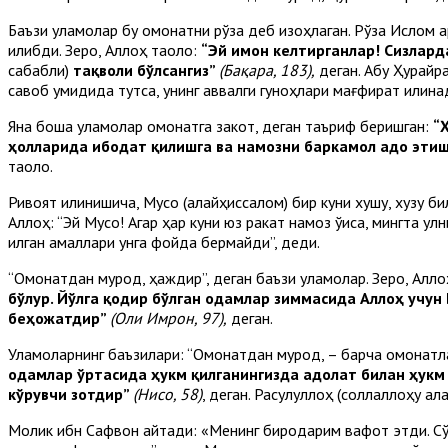
Баъзи уламолар бу омонатни рўза деб изоҳлаган. Рўза Ислом ар
қилибди. Зеро, Аллоҳ таоло:
“Эй имон келтирганлар! Сизлар
сабабли)
тақволи бўлсангиз”
(Бақара, 183),
деган. Абу Ҳурайр
савоб умидида тутса, унинг аввалги гуноҳлари мағфират қилинад
Яна бошқа уламолар омонатга закот, деган таъриф беришган:
“
ҳолларида ибодат қилишга ва намозни баркамол адо этиш
таоло.
Ривоят қилинишича, Мусо (алайҳиссалом) бир куни хушу, хузу би
Аллоҳ: “Эй Мусо! Агар ҳар куни юз ракат намоз ўқиса, мингта қу
қилган амаллари унга фойда бермайди”, деди.
“Омонатдан мурод, ҳаждир”, деган баъзи уламолар. Зеро, Алл
бўлур. Йўлга қодир бўлган одамлар зиммасида Аллоҳ учу
беҳожатдир”
(Оли Имрон, 97),
деган.
Уламоларнинг баъзилари: “Омонатдан мурод, – барча омонатла
одамлар ўртасида ҳукм қилганингизда адолат билан ҳукм 
кўрувчи зотдир”
(Нисо, 58)
, деган. Расулуллоҳ (соллаллоҳу ала
Молик ибн Сафвон айтади: «Менинг биродарим вафот этди. Сўнг