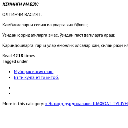
КЕЙИНГИ МАВЗУ:
ОЛТИНЧИ ВАСИЯТ:
Камбағалларни севиш ва уларга яқин бўлиш;
Ўзидан юқоридагиларга эмас, ўзидан пастдагиларга қараш;
Қариндошларга, гарчи улар ёмонлик қилсалар ҳам, силаи раҳм қи
Read
4218
times
Tagged under
Муборак васиятлар:
,
Етти кунга етти китоб
,
More in this category:
« Эътиқод дурдоналари: ШАФОАТ ТУШ