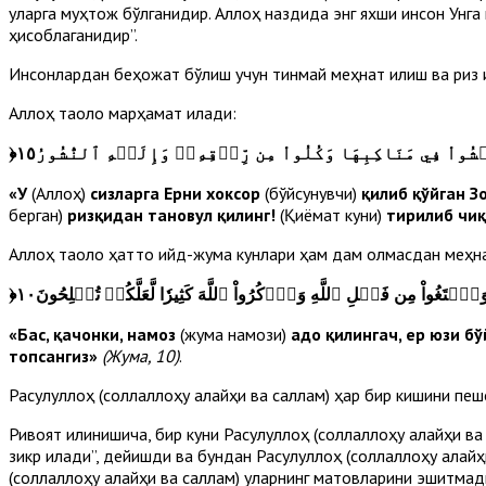
уларга муҳтож бўлганидир. Аллоҳ наздида энг яхши инсон Унга
ҳисоблаганидир”.
Инсонлардан беҳожат бўлиш учун тинмай меҳнат қилиш ва ризқ қ
Аллоҳ таоло марҳамат қилади:
﴿
ُواْ فِي مَنَاكِبِهَا وَكُلُواْ مِن رِّزۡقِهِۦۖ وَإِلَيۡهِ ٱلنُّشُورُ١٥
«У
(Аллоҳ)
сизларга Ерни хоксор
(бўйсунувчи)
қилиб қўйган Зо
берган)
ризқидан тановул қилинг!
(Қиёмат куни)
тирилиб чиқ
Аллоҳ таоло ҳатто ийд-жума кунлари ҳам дам олмасдан меҳнат 
﴿
ۡتَغُواْ مِن فَضۡلِ ٱللَّهِ وَٱذۡكُرُواْ ٱللَّهَ كَثِيرٗا لَّعَلَّكُمۡ تُفۡلِحُونَ١٠
«Бас, қачонки, намоз
(жума намози)
адо қилингач, ер юзи б
топсангиз»
(Жума, 10)
.
Расулуллоҳ (соллаллоҳу алайҳи ва саллам) ҳар бир кишини пешо
Ривоят қилинишича, бир куни Расулуллоҳ (соллаллоҳу алайҳи ва
зикр қилади”, дейишди ва бундан Расулуллоҳ (соллаллоҳу алай
(соллаллоҳу алайҳи ва саллам) уларнинг мақтовларини эшитмадил