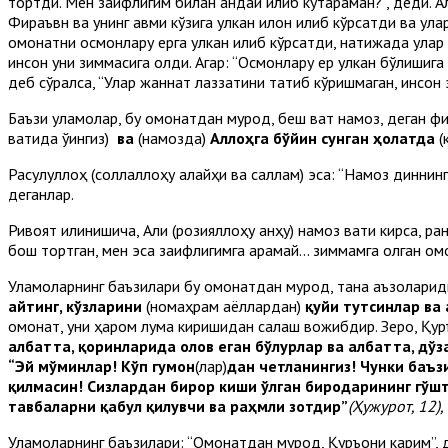
тортди. Мен заифлигим билан қандай қилиб кўтараман?”, деди. 
Фираъвн ва унинг қавми кўзига улкан илон қилиб кўрсатди ва улар
омонатни осмонлару ерга улкан қилиб кўрсатди, натижада улар 
инсон уни зиммасига олди. Агар: “Осмонлару ер улкан бўлишига 
деб сўралса, “Улар жаннат лаззатини татиб кўришмаган, инсон э
Баъзи уламолар, бу омонатдан мурод, беш вақт намоз, деган ф
вақтида ўқингиз)
ва
(намозда)
Аллоҳга бўйин сунган ҳолатда
(
Расулуллоҳ (соллаллоҳу алайҳи ва саллам) эса: “Намоз диннинг 
деганлар.
Ривоят қилинишича, Али (розияллоҳу анҳу) намоз вақти кирса, р
бош тортган, мен эса заифлигимга қарамай... зиммамга олган ом
Уламоларнинг баъзилари бу омонатдан мурод, тана аъзолариди
айтинг, кўзларини
(номаҳрам аёллардан)
қуйи тутсинлар ва
омонат, уни ҳаром луқма киришидан сақлаш вожибдир. Зеро, Қу
албатта, қоринларида олов еган бўлурлар ва албатта, дўз
“Эй мўминлар! Кўп гумон
(лар)
дан четланингиз! Чунки баъз
қилмасин! Сизлардан бирор киши ўлган биродарининг гўшт
тавбаларни қабул қилувчи ва раҳмли зотдир”
(Ҳужурот, 12),
Уламоларнинг баъзилари: “Омонатдан мурод, Қуръони карим”, де