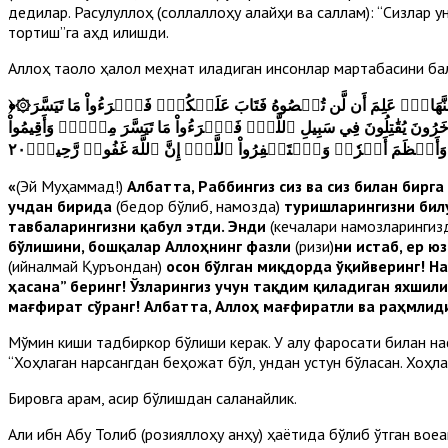
дедилар. Расулуллоҳ (соллаллоҳу алайҳи ва саллам): “Сизлар у
тортиш”га аҳд қилишди.
Аллоҳ таоло ҳалол меҳнат қиладиган инсонлар мартабасини бала
﴿
۞إِنَّ رَبَّكَ يَعۡلَمُ أَنَّكَ تَقُومُ أَدۡنَىٰ مِن ثُلُثَيِ ٱلَّيۡلِ وَنِصۡفَهُۥ وَثُلُثَهُۥ وَطَآئِفَةٞ مِّنَ ٱلَّذِينَ مَعَكَۚ وَٱللَّهُ يُقَدِّرُ ٱلَّيۡلَ وَٱلنَّهَارَۚ عَلِمَ أَن لَّن تُحۡصُوهُ فَتَابَ عَلَيۡكُمۡۖ فَٱقۡرَءُواْ مَا تَيَسَّرَ
 يُقَٰتِلُونَ فِي سَبِيلِ ٱللَّهِۖ فَٱقۡرَءُواْ مَا تَيَسَّرَ مِنۡهُۚ وَأَقِيمُواْ
يۡرٗا وَأَعۡظَمَ أَجۡرٗاۚ وَٱسۡتَغۡفِرُواْ ٱللَّهَۖ إِنَّ ٱللَّهَ غَفُورٞ رَّحِيمُۢ٢٠
«
(Эй Муҳаммад!)
Албатта, Раббингиз сиз ва сиз билан бирг
учдан бирида
(бедор бўлиб, намозда)
туришларингизни билу
тавбаларингизни қабул этди. Энди
(кечалари намозларингиз
бўлишини, бошқалар Аллоҳнинг фазли
(ризқи)
ни истаб, ер ю
(қийналмай Қуръондан)
осон бўлган миқдорда ўқийверинг! На
ҳасана” беринг! Ўзларингиз учун тақдим қиладиган яхшил
мағфират сўранг! Албатта, Аллоҳ мағфиратли ва раҳмли
Мўмин киши тадбиркор бўлиши керак. У ақлу фаросати билан н
“Хоҳлаган нарсангдан беҳожат бўл, ундан устун бўласан. Хоҳлага
Бировга қарам, асир бўлишдан сақланайлик.
Али ибн Абу Толиб (розияллоҳу анҳу) ҳаётида бўлиб ўтган воқеа