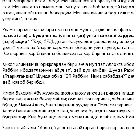
мени мағфират қилди”, деди. Мен унинг юзида қора нуқтани кўр
эди. Мен уни адо қилмаганман. Бу нуқта шу сабаблидир, эй биро
отгач, унинг айтганини бажардим. Мен уни иккинчи бор тушимда 
қутқардинг”, деди».
Уламоларнинг баъзилари омонатдан мурод, аҳли аёл ва фарзан
намоз
(ўқиш)
га буюринг ва
(ўзингиз ҳам)
унга
(намозга)
бардошл
(аҳли)
гадир”
(Тоҳо, 132),
деган. Расулуллоҳ (соллаллоҳу алайҳи 
уринг”, деганлар. Уларни ҳаромдан, бекорчи ўйин-кулгидан қай
“Сизларнинг ҳар бирингиз бошлиқсиз ва ҳар бирингиз қўл остинги
Ҳикоя қилинишича, орифлардан бири анча муддат Аллоҳга ибодат
Раббим, ибодатларимни қабул эт”, деб дуо қилибди. Шунда Раҳм
қайтарилгандир”. Шунда обид: “Эй Раббим! Нима сабабдан?” деб 
деб жавоб берибди.
Имом Бухорий Абу Ҳурайра (розияллоҳу анҳу)дан ривоят қилади.
берса, ваъдасини бажармайди; омонат топширилса, хиёнат қил
бўлади. Чунки Аллоҳ бандаларнинг руҳларига: “Мен сизларнинг Р
Аллоҳ бандаларидан аҳд олган, улар эса бу аҳдда мустаҳкам т
буюришдир. Ким буни адо қилса, омонатни адо қилибди, ким буни
Зажжож айтади: “Аллоҳ буюрган ва қайтарган барча нарсалар о