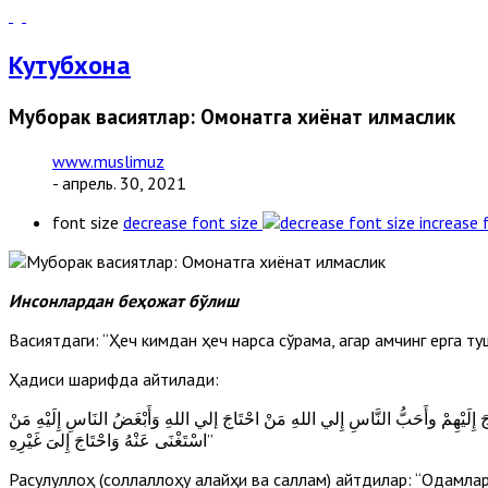
Кутубхона
Муборак васиятлар: Омонатга хиёнат қилмаслик
www.muslimuz
- апрель. 30, 2021
font size
decrease font size
increase 
Инсонлардан беҳожат бўлиш
Васиятдаги: “Ҳеч кимдан ҳеч нарса сўрама, агар қамчинг ерга 
Ҳадиси шарифда айтилади:
لَيْهِمْ وأَحَبُّ النَّاسِ إِلي اللهِ مَنْ احْتَاجَ إلي اللهِ وَأَبْغَضُ النَاسِ إِلَيْهِ مَنْ
اسْتَغْنَى عَنْهُ وَاحْتَاجَ إِلىَ غَيْرِهِ”
Расулуллоҳ (соллаллоҳу алайҳи ва саллам) айтдилар: “Одамла