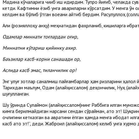
Мадина кўчаларига чиқиб иш қидирдим. Тупроқ йиғиб, челакда су
кетди. Кафтимни ёзиб унга қавариқларни кўрсатдим. У менга ўн
келдим ва бўлиб ўтган воқеани айтиб бердим. Расулуллоҳ (солл
Али (розияллоҳу анҳу) меҳнатидан фахрланиб, кишиларга ибрат
Одамлар миннати тоғлардан оғир,
Миннатни кўтариш қийинку ахир.
Баъзилар касб-корни санашади ор,
Аслида касб эмас, тиланчилик ор!
Энг улуғ зотлар саналмиш пайғамбарлар ҳам ризқларини ҳалол й
Тарихдан маълум, Одам (алайҳиссалом) деҳқончилик, Нуҳ (ала
шуғулланган.
Шу ўринда Сулаймон (алайҳиссалом)нинг Раббига қилган муножо
кимга берилмайдиган нарсани сендан сўрайман, ато эт! Шукринг
очлигини кетказган ва авратини ёпган ҳамда менга ибодат қилг
касб ато эт!”, деди. Жаброил (алайҳиссалом) келиб унга хурмо