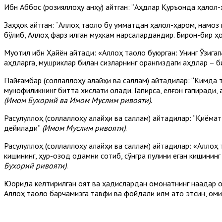
Ибн Аббос (розияллоҳу анҳу) айтган: “Аҳдлар Қуръонда ҳалол-ҳ
Заҳҳок айтган: “Аллоҳ таоло бу умматдан ҳалол-ҳаром, намоз 
бўлиб, Аллоҳ фарз қилган муҳкам нарсалардандир. Бирон-бир ҳол
Муқотил ибн Ҳайён айтади: «Аллоҳ таоло буюрган: Унинг Ўзигаг
аҳдларга, мушриклар билан сизларнинг орангиздаги аҳдлар – б
Пайғамбар (соллаллоҳу алайҳи ва саллам) айтадилар: “Кимда тў
мунофиқликнинг битта хислати қолади. Гапирса, ёлғон гапиради
(Имом Бухорий ва Имом Муслим ривояти)
.
Расулуллоҳ (соллаллоҳу алайҳи ва саллам) айтадилар: “Қиёмат 
дейилади”
(Имом Муслим ривояти)
.
Расулуллоҳ (соллаллоҳу алайҳи ва саллам) айтадилар: «Аллоҳ та
кишининг, ҳур-озод одамни сотиб, сўнгра пулини еган кишинин
Бухорий ривояти)
.
Юқорида келтирилган оят ва ҳадислардан омонатнинг нақадар оғ
Аллоҳ таоло барчамизга тавфиқ ва фойдали илм ато этсин, оми